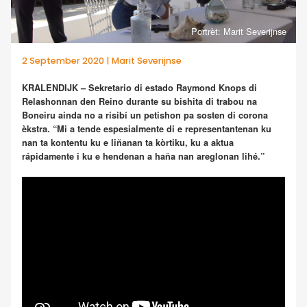
Portrèt: Marit Severijnse
2 September 2020 | Marit Severijnse
KRALENDIJK – Sekretario di estado Raymond Knops di
Relashonnan den Reino durante su bishita di trabou na
Boneiru ainda no a risibí un petishon pa sosten di corona
èkstra. “Mi a tende espesialmente di e representantenan ku
nan ta kontentu ku e liñanan ta kòrtiku, ku a aktua
rápidamente i ku e hendenan a haña nan areglonan lihé.”