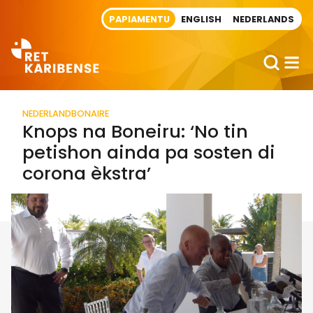
Direct naar artikel
PAPIAMENTU
ENGLISH
NEDERLANDS
NEDERLAND
BONAIRE
Knops na Boneiru: ‘No tin
petishon ainda pa sosten di
corona èkstra’