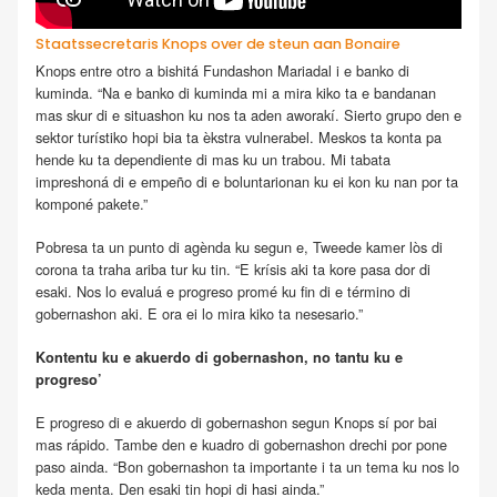
Staatssecretaris Knops over de steun aan Bonaire
Knops entre otro a bishitá Fundashon Mariadal i e banko di
kuminda. “Na e banko di kuminda mi a mira kiko ta e bandanan
mas skur di e situashon ku nos ta aden aworakí. Sierto grupo den e
sektor turístiko hopi bia ta èkstra vulnerabel. Meskos ta konta pa
hende ku ta dependiente di mas ku un trabou. Mi tabata
impreshoná di e empeño di e boluntarionan ku ei kon ku nan por ta
komponé pakete.”
Pobresa ta un punto di agènda ku segun e, Tweede kamer lòs di
corona ta traha ariba tur ku tin. “E krísis aki ta kore pasa dor di
esaki. Nos lo evaluá e progreso promé ku fin di e término di
gobernashon aki. E ora ei lo mira kiko ta nesesario.”
Kontentu ku e akuerdo di gobernashon, no tantu ku e
progreso’
E progreso di e akuerdo di gobernashon segun Knops sí por bai
mas rápido. Tambe den e kuadro di gobernashon drechi por pone
paso ainda. “Bon gobernashon ta importante i ta un tema ku nos lo
keda menta. Den esaki tin hopi di hasi ainda.”