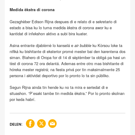
Medida èkstra di corona
Gezaghèber Edison Rijna despues di e relato di e sekretario di
estado a bisa ku lo tuma medida èkstra di corona awor ku e
kantidat di infekshon aktivo a subi bira kuater.
Asina entrante djabièrnè lo kanselá e
ku Kòrsou loke ta
air bubble
nifiká ku bishitante di eksterior promé mester bai den karentena dos
siman. Biahero di Oropa for di 14 di sèptèmber ta obligá pa hasi un
tèst di corona 72 ora delantá. Ademas entre otro mas bishitante di
hóreka mester registrá; na fiesta privá por tin maksimalmente 25
persona i aktividat deportivo por lo pronto lo ta sin públiko.
Segun Rijna ainda tin hende ku no ta mira e seriedat di e
situashon. “P’esaki tambe tin medida èkstra.” Por lo pronto skolnan
por keda habrí.
DELEN: