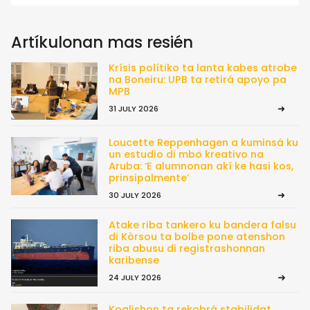
Artíkulonan mas resién
Krísis polítiko ta lanta kabes atrobe
na Boneiru: UPB ta retirá apoyo pa
MPB
31 JULY 2026
Loucette Reppenhagen a kuminsá ku
un estudio di mbo kreativo na
Aruba: ‘E alumnonan akí ke hasi kos,
prinsipalmente’
30 JULY 2026
Atake riba tankero ku bandera falsu
di Kòrsou ta bolbe pone atenshon
riba abusu di registrashonnan
karibense
24 JULY 2026
Koalishon ta rekobrá stabilidat