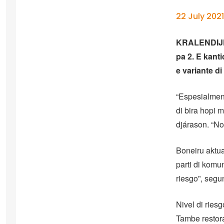
22 July 2021
KRALENDIJK – 
pa 2. E kanti
e variante di
“Espesialmen
di bira hopi 
djárason. “No
Boneiru aktua
parti di komu
riesgo”, seg
Nivel di ries
Tambe restora