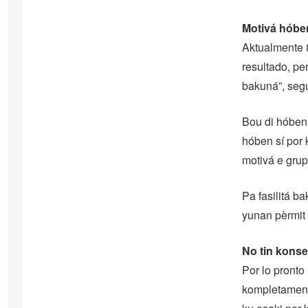
Motivá hóbe
Aktualmente 
resultado, pe
bakuná”, seg
Bou di hóben
hóben sí por 
motivá e grup
Pa fasilitá b
yunan pèrmit 
No tin konse
Por lo pronto
kompletamente