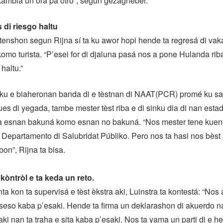
kambia un ora pa otro”, segun gezaghèber.
 di riesgo haltu
tenshon segun Rijna sí ta ku awor hopi hende ta regresá di vaka
komo turista. “P’esei for di djaluna pasá nos a pone Hulanda riba 
 haltu.”
á ku e biaheronan banda di e tèstnan di NAAT(PCR) promé ku sal
s di yegada, tambe mester tèst riba e di sinku dia di nan estad
pa esnan bakuná komo esnan no bakuná. “Nos mester tene kuent
s Departamento di Salubridat Públiko. Pero nos ta hasi nos bèst
bon”, Rijna ta bisa.
kòntròl e ta keda un reto.
ta kon ta supervisá e tèst èkstra aki, Luinstra ta kontestá: “Nos
seso kaba p’esaki. Hende ta firma un deklarashon di akuerdo na
 aki nan ta traha e sita kaba p’esaki. Nos ta yama un parti di e 