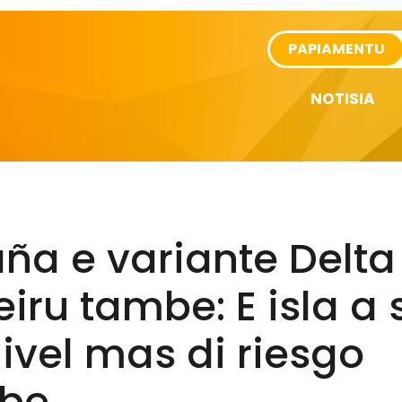
rtikel
PAPIAMENTU
NOTISIA
ña e variante Delta
iru tambe: E isla a 
ivel mas di riesgo
be.