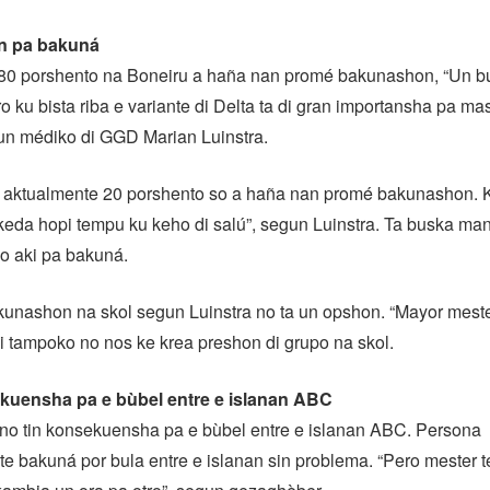
n pa bakuná
80 porshento na Boneiru a haña nan promé bakunashon, “Un b
ro ku bista riba e variante di Delta ta di gran importansha pa m
un médiko di GGD Marian Luinstra.
 aktualmente 20 porshento so a haña nan promé bakunashon.
keda hopi tempu ku keho di salú”, segun Luinstra. Ta buska ma
o aki pa bakuná.
akunashon na skol segun Luinstra no ta un opshon. “Mayor mest
i tampoko no nos ke krea preshon di grupo na skol.
kuensha pa e bùbel entre e islanan ABC
 no tin konsekuensha pa e bùbel entre e islanan ABC. Persona
 bakuná por bula entre e islanan sin problema. “Pero mester t