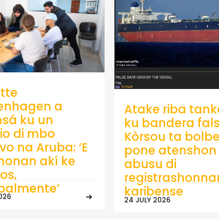
tte
enhagen a
Atake riba tank
sá ku un
ku bandera fals
io di mbo
Kòrsou ta bolb
ivo na Aruba: ‘E
pone atenshon 
onan akí ke
abusu di
os,
registrashonna
ipalmente’
karibense
026
24 JULY 2026