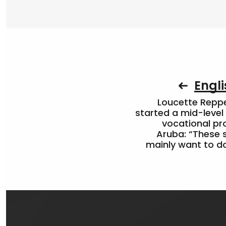
Engli
Loucette Rep
started a mid-level
vocational pr
Aruba: “These 
mainly want to do