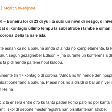
 | Marit Severijnse
Boneiru for di 23 di yüli ta subi un nivel di riesgo; di nive
dat di kontagio último tempu ta subi atrobe i tambe e siman a
 corona Delta ta na e isla.
te esnan ku no a bakuná ainda òf ainda no kompletamente, ta k
malu”, segun gezaghèber Edison Rijna durante un konferensia d
s ta pidi hende pa tene hopi kuidou.
lmente tin 17 kontagio di corona. “Ainda no tin hende den hòspit
nidat boneriano a bakuná. P’esei nos no a disidí di bai un nivel 
un Reina
go 2 ta enserá entre otro ku tantu paden komo pafó no por kanta n
nt i skol di deporte mester registrá nan bishitantenan atrobe.