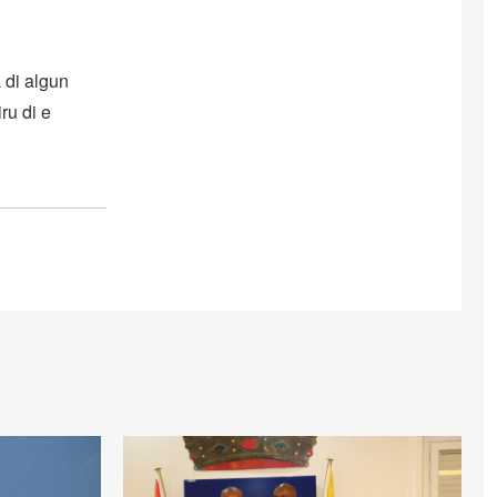
a di algun
ru di e