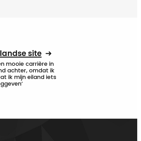
landse site
een mooie carrière in
nd achter, omdat ik
at ik mijn eiland iets
uggeven’