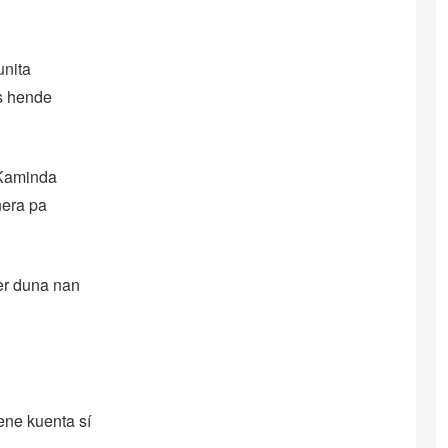
unita
as hende
 Kaminda
nera pa
er duna nan
ene kuenta sí