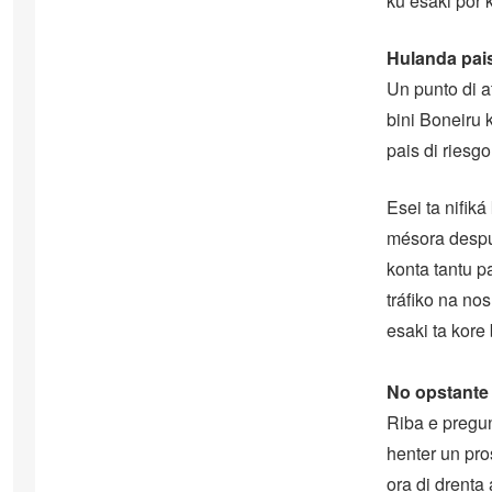
ku esaki por 
Hulanda pais
Un punto di a
bini Boneiru 
pais di riesgo
Esei ta nifik
mésora despue
konta tantu 
tráfiko na no
esaki ta kore 
No opstante 
Riba e pregun
henter un pro
ora di drenta