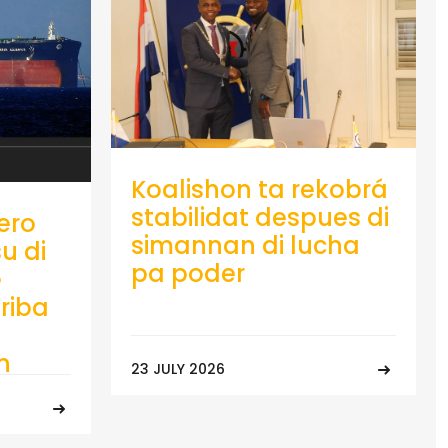
Koalishon ta rekobrá
stabilidat despues di
ero
simannan di lucha
u di
pa poder
e
riba
n
23 JULY 2026