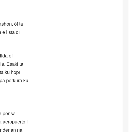
shon, òf ta
e lista di
ida òf
ia. Esaki ta
a ku hopi
 pa pèrkurá ku
 a pensa
 aeropuerto i
hendenan na