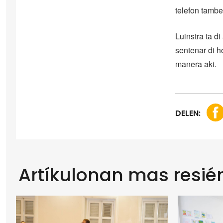
telefon tambe
Luinstra ta di
sentenar di h
manera aki.
DELEN:
Artíkulonan mas resié