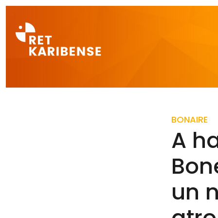
Direct naar a
BONAIRE
A ha
Bone
un n
atro