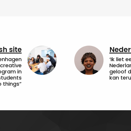
sh site
Neder
penhagen
‘Ik liet 
 creative
Nederla
ogram in
geloof d
students
kan ter
 things”