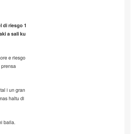
l di riesgo 1
ki a sali ku
ore e riesgo
i prensa
al i un gran
mas haltu di
i baila.