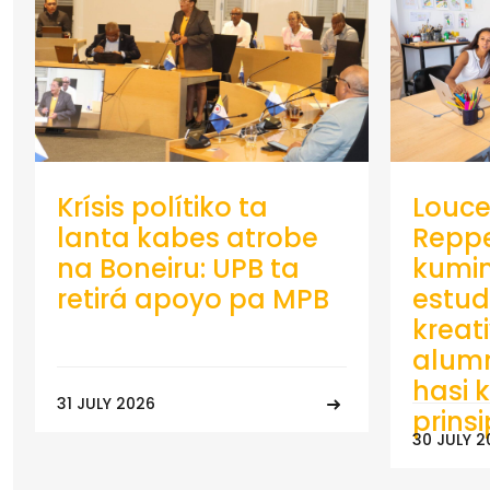
Krísis polítiko ta
Louce
lanta kabes atrobe
Repp
na Boneiru: UPB ta
kumin
retirá apoyo pa MPB
estud
kreat
alumn
hasi k
31 JULY 2026
prins
30 JULY 2