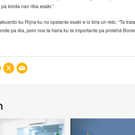
 pa kòrda nan riba esaki.”
 akuerdo ku Rijna ku no opstante esaki e lo bira un reto. “Ta trat
ende pa dia, pero nos ta haña ku ta importante pa protehá Bonei
n