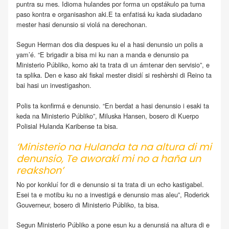
puntra su mes. Idioma hulandes por forma un opstákulo pa tuma
paso kontra e organisashon aki.E ta enfatisá ku kada siudadano
mester hasi denunsio si violá na derechonan.
Segun Herman dos dia despues ku el a hasi denunsio un polis a
yam’é. “E brigadir a bisa mi ku nan a manda e denunsio pa
Ministerio Públiko, komo aki ta trata di un ámtenar den servisio”, e
ta splika. Den e kaso aki fiskal mester disidí si reshèrshi di Reino ta
bai hasi un investigashon.
Polis ta konfirmá e denunsio. “En berdat a hasi denunsio i esaki ta
keda na Ministerio Públiko”, Miluska Hansen, bosero di Kuerpo
Polisial Hulanda Karibense ta bisa.
‘Ministerio na Hulanda ta na altura di mi
denunsio, Te aworakí mi no a haña un
reakshon’
No por konkluí for di e denunsio si ta trata di un echo kastigabel.
Esei ta e motibu ku no a investigá e denunsio mas aleu”, Roderick
Gouverneur, bosero di Ministerio Públiko, ta bisa.
Segun Ministerio Públiko a pone esun ku a denunsiá na altura di e