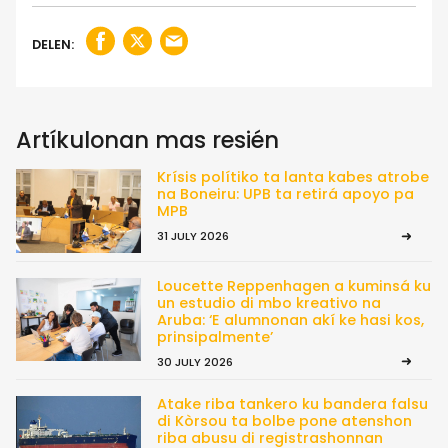
DELEN:
Artíkulonan mas resién
Krísis polítiko ta lanta kabes atrobe
na Boneiru: UPB ta retirá apoyo pa
MPB
31 JULY 2026
Loucette Reppenhagen a kuminsá ku
un estudio di mbo kreativo na
Aruba: ‘E alumnonan akí ke hasi kos,
prinsipalmente’
30 JULY 2026
Atake riba tankero ku bandera falsu
di Kòrsou ta bolbe pone atenshon
riba abusu di registrashonnan