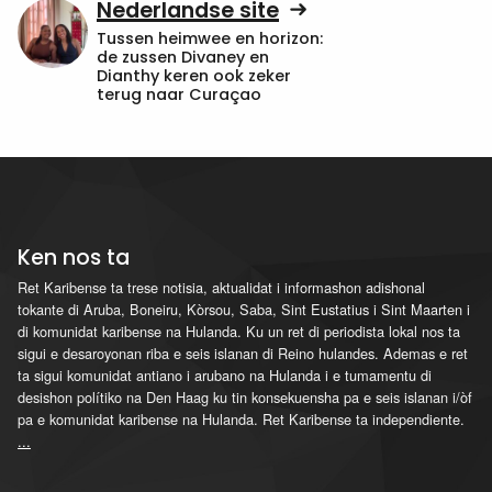
Nederlandse site
Tussen heimwee en horizon:
de zussen Divaney en
Dianthy keren ook zeker
terug naar Curaçao
Ken nos ta
Ret Karibense ta trese notisia, aktualidat i informashon adishonal
tokante di Aruba, Boneiru, Kòrsou, Saba, Sint Eustatius i Sint Maarten i
di komunidat karibense na Hulanda. Ku un ret di periodista lokal nos ta
sigui e desaroyonan riba e seis islanan di Reino hulandes. Ademas e ret
ta sigui komunidat antiano i arubano na Hulanda i e tumamentu di
desishon polítiko na Den Haag ku tin konsekuensha pa e seis islanan i/òf
pa e komunidat karibense na Hulanda. Ret Karibense ta independiente.
...