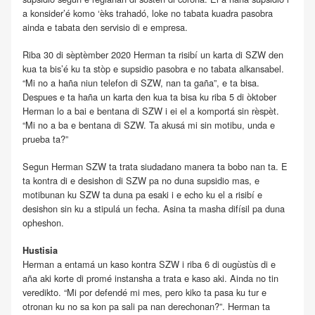
a konsider’é komo ‘èks trahadó, loke no tabata kuadra pasobra
ainda e tabata den servisio di e empresa.
Riba 30 di sèptèmber 2020 Herman ta risibí un karta di SZW den
kua ta bis’é ku ta stòp e supsidio pasobra e no tabata alkansabel.
“Mi no a haña niun telefon di SZW, nan ta gaña”, e ta bisa.
Despues e ta haña un karta den kua ta bisa ku riba 5 di òktober
Herman lo a bai e bentana di SZW i ei el a komportá sin rèspèt.
“Mi no a ba e bentana di SZW. Ta akusá mi sin motibu, unda e
prueba ta?”
Segun Herman SZW ta trata siudadano manera ta bobo nan ta. E
ta kontra di e desishon di SZW pa no duna supsidio mas, e
motibunan ku SZW ta duna pa esaki i e echo ku el a risibí e
desishon sin ku a stipulá un fecha. Asina ta masha difísil pa duna
opheshon.
Hustisia
Herman a entamá un kaso kontra SZW i riba 6 di ougùstùs di e
aña aki korte di promé instansha a trata e kaso aki. Ainda no tin
veredikto. “Mi por defendé mi mes, pero kiko ta pasa ku tur e
otronan ku no sa kon pa sali pa nan derechonan?”. Herman ta