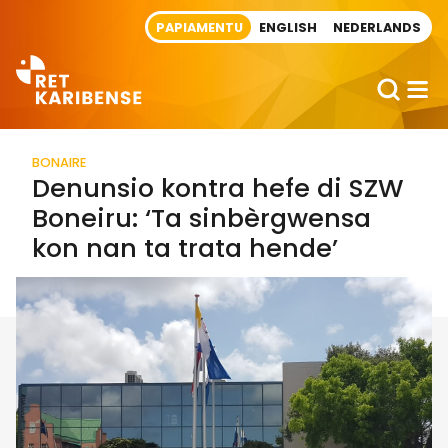
Direct naar artikel
PAPIAMENTU
ENGLISH
NEDERLANDS
BONAIRE
Denunsio kontra hefe di SZW
Boneiru: ‘Ta sinbèrgwensa
kon nan ta trata hende’