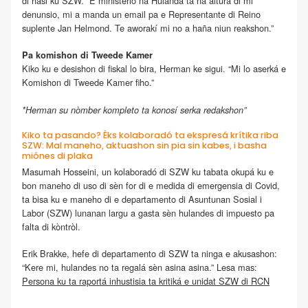
di hasi ku SZW. “E ministerio na Hulanda ta na altura di mi
denunsio, mi a manda un email pa e Representante di Reino
suplente Jan Helmond. Te aworakí mi no a haña niun reakshon.”
Pa komishon di Tweede Kamer
Kiko ku e desishon di fiskal lo bira, Herman ke sigui. “Mi lo aserká e
Komishon di Tweede Kamer fiho.”
*Herman su nòmber kompleto ta konosí serka redakshon”
Kiko ta pasando? Èks kolaboradó ta ekspresá krítika riba
SZW: Mal maneho, aktuashon sin pia sin kabes, i basha
miónes di plaka
Masumah Hosseini, un kolaboradó di SZW ku tabata okupá ku e
bon maneho di uso di sèn for di e medida di emergensia di Covid,
ta bisa ku e maneho di e departamento di Asuntunan Sosial i
Labor (SZW) lunanan largu a gasta sèn hulandes di impuesto pa
falta di kòntròl.
Erik Brakke, hefe di departamento di SZW ta ninga e akusashon:
“Kere mi, hulandes no ta regalá sèn asina asina.” Lesa mas:
Persona ku ta raportá inhustisia ta kritiká e unidat SZW di RCN