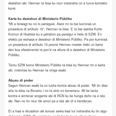
desishon aki. Herman ta bisa ku niun instansha no a tuma kontakto
kuné.
Karta ku desishon di Ministerio Públiko
“Mi a ferwagt ku no lo persiguié. Awor mi ta bai kuminsá un
prosedura di artíkulo 15”, Herman ta bisa. E ta bai aserka Korte
Komun di Hustisia ku e petishon pa persiguí e hefe di SZW. En
efekto pa rechasá e desishon di Ministerio Públiko. Pa por kuminsá
un prosedura di artíkulo 15 promé Herman mester risibí un karta
den kua ofisialmente ta pon’é na altura di e desishon di Ministerio
Públiko.
Tantu SZW komo Ministerio Públiko ta bisa ku Herman tin e karta
aki, miéntras ku Herman ta ninga esaki.
Abusu di poder
Segun Herman esaki ta un lucha kontra abusu di poder. “Mi tin dies
aña ta biba na Boneiru i mi ta sinti mi bonerianu. Mi ke lanta
kontra e ámtenar arogante aki di RCN ku ke hunga doño na e isla
aki. Nan no tin niun tiki amor pa e isla aki òf e hendenan.
El a hasi e situashon aki konosí serka kasi tur instansha ku tin algu