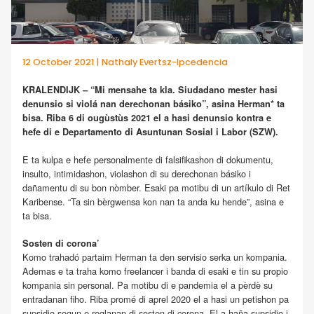
12 October 2021 | Nathaly Evertsz-Ipcedencia
KRALENDIJK – “Mi mensahe ta kla. Siudadano mester hasi
denunsio si violá nan derechonan básiko”, asina Herman* ta
bisa. Riba 6 di ougùstùs 2021 el a hasi denunsio kontra e
hefe di e Departamento di Asuntunan Sosial i Labor (SZW).
E ta kulpa e hefe personalmente di falsifikashon di dokumentu,
insulto, intimidashon, violashon di su derechonan básiko i
dañamentu di su bon nòmber. Esaki pa motibu di un artíkulo di Ret
Karibense. “Ta sin bèrgwensa kon nan ta anda ku hende”, asina e
ta bisa.
Sosten di corona’
Komo trahadó partaim Herman ta den servisio serka un kompania.
Ademas e ta traha komo freelancer i banda di esaki e tin su propio
kompania sin personal. Pa motibu di e pandemia el a pèrdè su
entradanan fiho. Riba promé di aprel 2020 el a hasi un petishon pa
supsidio segun e reglanan di sosten di corona. El a haña supsidio i