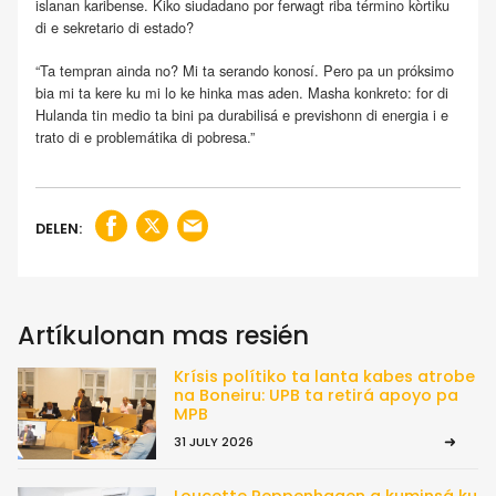
islanan karibense. Kiko siudadano por ferwagt riba término kòrtiku
di e sekretario di estado?
“Ta tempran ainda no? Mi ta serando konosí. Pero pa un próksimo
bia mi ta kere ku mi lo ke hinka mas aden. Masha konkreto: for di
Hulanda tin medio ta bini pa durabilisá e previshonn di energia i e
trato di e problemátika di pobresa.”
DELEN:
Artíkulonan mas resién
Krísis polítiko ta lanta kabes atrobe
na Boneiru: UPB ta retirá apoyo pa
MPB
31 JULY 2026