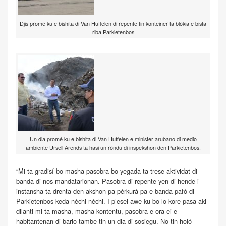
Djis promé ku e bishita di Van Huffelen di repente tin konteiner ta blòkia e bista
riba Parkietenbos
Un dia promé ku e bishita di Van Huffelen e minister arubano di medio
ambiente Ursell Arends ta hasi un ròndu di inspekshon den Parkietenbos.
“Mi ta gradisí bo masha pasobra bo yegada ta trese aktividat di
banda di nos mandatarionan. Pasobra di repente yen di hende i
instansha ta drenta den akshon pa pèrkurá pa e banda pafó di
Parkietenbos keda nèchi nèchi. I p’esei awe ku bo lo kore pasa aki
dilanti mi ta masha, masha kontentu, pasobra e ora ei e
habitantenan di bario tambe tin un dia di sosiegu. No tin holó