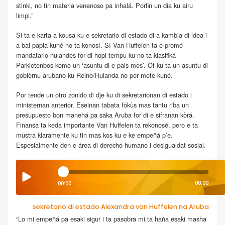
stinki, no tin materia venenoso pa inhalá. Porfin un dia ku airu
limpi.”
Si ta e karta a kousa ku e sekretario di estado di a kambia di idea i
a bai papia kuné no ta konosí. Sí Van Huffelen ta e promé
mandatario hulandes for di hopi tempu ku no ta klasifiká
Parkietenbos komo un ‘asuntu di e pais mes’. Òf ku ta un asuntu di
gobièrnu arubano ku Reino/Hulanda no por mete kuné.
Por tende un otro zonido di dje ku di sekretarionan di estado i
ministernan anterior. Eseinan tabata fókùs mas tantu riba un
presupuesto bon manehá pa saka Aruba for di e sifranan kòrá.
Finansa ta keda importante Van Huffelen ta rekonosé, pero e ta
mustra klaramente ku tin mas kos ku e ke empeñá p’e.
Espesialmente den e área di derecho humano i desigualdat sosial.
00:00
00:00
sekretario di estado Alexandra van Huffelen na Aruba
“Lo mi empeñá pa esaki sigur i ta pasobra mi ta haña esaki masha