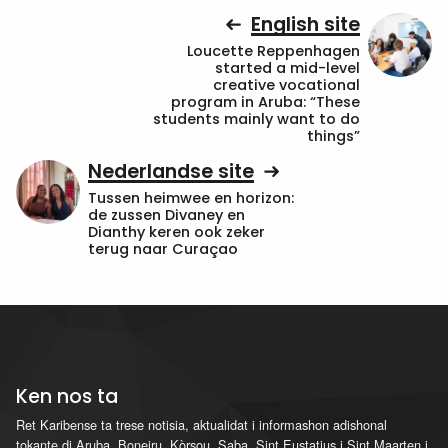
English site
Loucette Reppenhagen
started a mid-level
creative vocational
program in Aruba: “These
students mainly want to do
things”
Nederlandse site
Tussen heimwee en horizon:
de zussen Divaney en
Dianthy keren ook zeker
terug naar Curaçao
Ken nos ta
Ret Karibense ta trese notisia, aktualidat i informashon adishonal
tokante di Aruba, Boneiru, Kòrsou, Saba, Sint Eustatius i Sint Maarten i