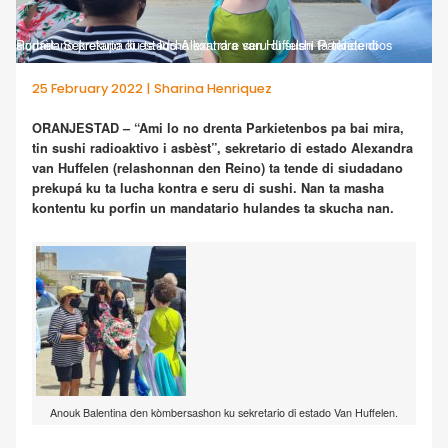
Portrèt: Sekretario di estado Alexandra van Huffelen ta tende di siudadano prekupá ku ta lucha kontra e seru di sushi Parkietenbos
25 February 2022 | Sharina Henriquez
ORANJESTAD – “Ami lo no drenta Parkietenbos pa bai mira,
tin sushi radioaktivo i asbèst”, sekretario di estado Alexandra
van Huffelen (relashonnan den Reino) ta tende di siudadano
prekupá ku ta lucha kontra e seru di sushi. Nan ta masha
kontentu ku porfin un mandatario hulandes ta skucha nan.
Anouk Balentina den kòmbersashon ku sekretario di estado Van Huffelen.