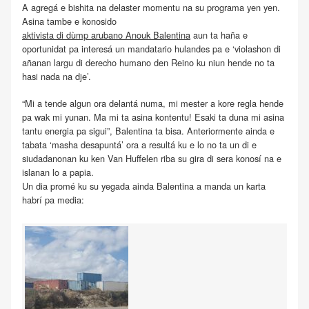
A agregá e bishita na delaster momentu na su programa yen yen.
Asina tambe e konosido
aktivista di dùmp arubano Anouk Balentina
aun ta haña e
oportunidat pa interesá un mandatario hulandes pa e ‘violashon di
añanan largu di derecho humano den Reino ku niun hende no ta
hasi nada na dje’.
“Mi a tende algun ora delantá numa, mi mester a kore regla hende
pa wak mi yunan. Ma mi ta asina kontentu! Esaki ta duna mi asina
tantu energia pa sigui”, Balentina ta bisa. Anteriormente ainda e
tabata ‘masha desapuntá’ ora a resultá ku e lo no ta un di e
siudadanonan ku ken Van Huffelen riba su gira di sera konosí na e
islanan lo a papia.
Un dia promé ku su yegada ainda Balentina a manda un karta
habrí pa media: