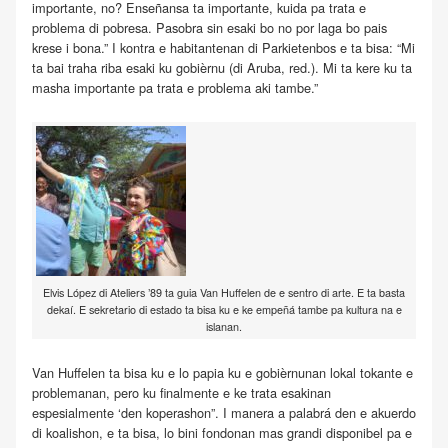
importante, no? Enseñansa ta importante, kuida pa trata e
problema di pobresa. Pasobra sin esaki bo no por laga bo pais
krese i bona.” I kontra e habitantenan di Parkietenbos e ta bisa: “Mi
ta bai traha riba esaki ku gobièrnu (di Aruba, red.). Mi ta kere ku ta
masha importante pa trata e problema aki tambe.”
Elvis López di Ateliers ’89 ta guia Van Huffelen de e sentro di arte. E ta basta
dekaí. E sekretario di estado ta bisa ku e ke empeñá tambe pa kultura na e
islanan.
Van Huffelen ta bisa ku e lo papia ku e gobièrnunan lokal tokante e
problemanan, pero ku finalmente e ke trata esakinan
espesialmente ‘den koperashon”. I manera a palabrá den e akuerdo
di koalishon, e ta bisa, lo bini fondonan mas grandi disponibel pa e