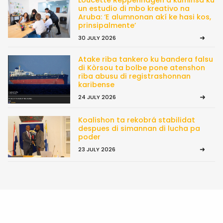
Loucette Reppenhagen a kuminsá ku
un estudio di mbo kreativo na
Aruba: ‘E alumnonan akí ke hasi kos,
prinsipalmente’
30 JULY 2026
Atake riba tankero ku bandera falsu
di Kòrsou ta bolbe pone atenshon
riba abusu di registrashonnan
karibense
24 JULY 2026
Koalishon ta rekobrá stabilidat
despues di simannan di lucha pa
poder
23 JULY 2026