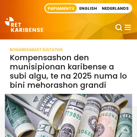
Direct naar artikel
PAPIAMENTU
ENGLISH
NEDERLANDS
BONAIRE
SABA
ST EUSTATIUS
Kompensashon den
munisipionan karibense a
subi algu, te na 2025 numa lo
bini mehorashon grandi