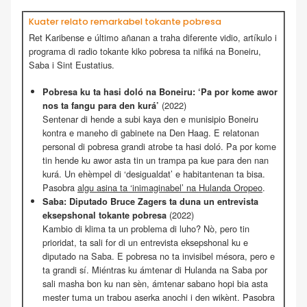
Kuater relato remarkabel tokante pobresa
Ret Karibense e último añanan a traha diferente vidio, artíkulo i
programa di radio tokante kiko pobresa ta nifiká na Boneiru,
Saba i Sint Eustatius.
Pobresa ku ta hasi doló na Boneiru: ‘Pa por kome awor
(2022)
nos ta fangu para den kurá’
Sentenar di hende a subi kaya den e munisipio Boneiru
kontra e maneho di gabinete na Den Haag. E relatonan
personal di pobresa grandi atrobe ta hasi doló. Pa por kome
tin hende ku awor asta tin un trampa pa kue para den nan
kurá. Un ehèmpel di ‘desigualdat’ e habitantenan ta bisa.
Pasobra
algu asina ta ‘inimaginabel’ na Hulanda Oropeo
.
Saba: Diputado Bruce Zagers ta duna un entrevista
(2022)
eksepshonal tokante pobresa
Kambio di klima ta un problema di luho? Nò, pero tin
prioridat, ta sali for di un entrevista eksepshonal ku e
diputado na Saba. E pobresa no ta invisibel mésora, pero e
ta grandi sí. Miéntras ku ámtenar di Hulanda na Saba por
sali masha bon ku nan sèn, ámtenar sabano hopi bia asta
mester tuma un trabou aserka anochi i den wikènt. Pasobra