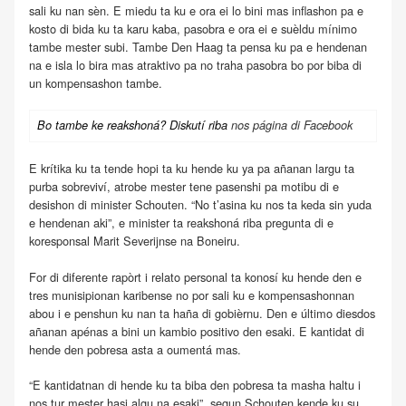
sali ku nan sèn. E miedu ta ku e ora ei lo bini mas inflashon pa e
kosto di bida ku ta karu kaba, pasobra e ora ei e suèldu mínimo
tambe mester subi. Tambe Den Haag ta pensa ku pa e hendenan
na e isla lo bira mas atraktivo pa no traha pasobra bo por biba di
un kompensashon tambe.
Bo tambe ke reakshoná? Diskutí riba
nos página di Facebook
E krítika ku ta tende hopi ta ku hende ku ya pa añanan largu ta
purba sobreviví, atrobe mester tene pasenshi pa motibu di e
desishon di minister Schouten. “No t’asina ku nos ta keda sin yuda
e hendenan aki”, e minister ta reakshoná riba pregunta di e
koresponsal Marit Severijnse na Boneiru.
For di diferente rapòrt i relato personal ta konosí ku hende den e
tres munisipionan karibense no por sali ku e kompensashonnan
abou i e penshun ku nan ta haña di gobièrnu. Den e último diesdos
añanan apénas a bini un kambio positivo den esaki. E kantidat di
hende den pobresa asta a oumentá mas.
“E kantidatnan di hende ku ta biba den pobresa ta masha haltu i
nos tur mester hasi algu na esaki”, segun Schouten kende ku su