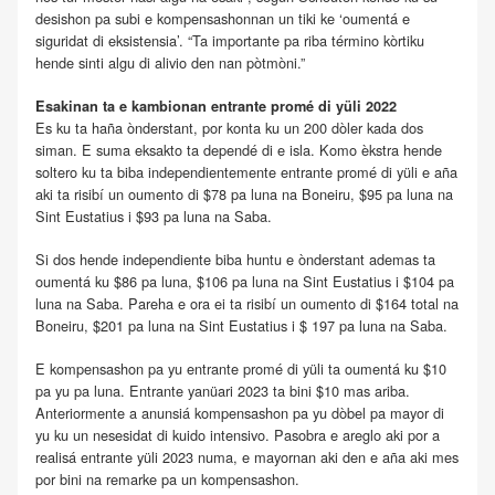
desishon pa subi e kompensashonnan un tiki ke ‘oumentá e
siguridat di eksistensia’. “Ta importante pa riba término kòrtiku
hende sinti algu di alivio den nan pòtmòni.”
Esakinan ta e kambionan entrante promé di yüli 2022
Es ku ta haña ònderstant, por konta ku un 200 dòler kada dos
siman. E suma eksakto ta dependé di e isla. Komo èkstra hende
soltero ku ta biba independientemente entrante promé di yüli e aña
aki ta risibí un oumento di $78 pa luna na Boneiru, $95 pa luna na
Sint Eustatius i $93 pa luna na Saba.
Si dos hende independiente biba huntu e ònderstant ademas ta
oumentá ku $86 pa luna, $106 pa luna na Sint Eustatius i $104 pa
luna na Saba. Pareha e ora ei ta risibí un oumento di $164 total na
Boneiru, $201 pa luna na Sint Eustatius i $ 197 pa luna na Saba.
E kompensashon pa yu entrante promé di yüli ta oumentá ku $10
pa yu pa luna. Entrante yanüari 2023 ta bini $10 mas ariba.
Anteriormente a anunsiá kompensashon pa yu dòbel pa mayor di
yu ku un nesesidat di kuido intensivo. Pasobra e areglo aki por a
realisá entrante yüli 2023 numa, e mayornan aki den e aña aki mes
por bini na remarke pa un kompensashon.