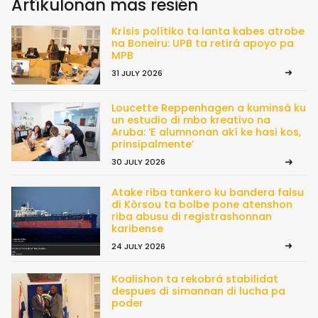
Artíkulonan mas resién
Krísis polítiko ta lanta kabes atrobe
na Boneiru: UPB ta retirá apoyo pa
MPB
31 JULY 2026
Loucette Reppenhagen a kuminsá ku
un estudio di mbo kreativo na
Aruba: ‘E alumnonan akí ke hasi kos,
prinsipalmente’
30 JULY 2026
Atake riba tankero ku bandera falsu
di Kòrsou ta bolbe pone atenshon
riba abusu di registrashonnan
karibense
24 JULY 2026
Koalishon ta rekobrá stabilidat
despues di simannan di lucha pa
poder