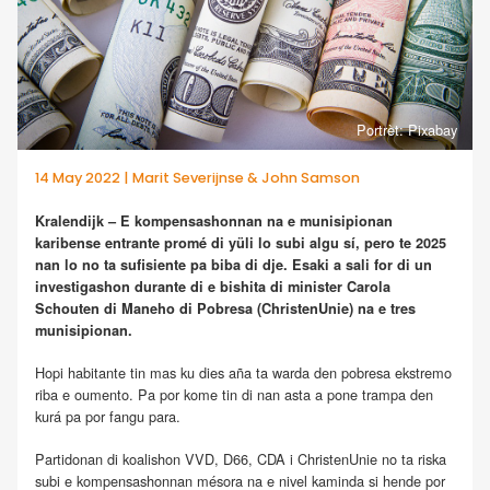
Portrèt: Pixabay
14 May 2022 | Marit Severijnse & John Samson
Kralendijk – E kompensashonnan na e munisipionan
karibense entrante promé di yüli lo subi algu sí, pero te 2025
nan lo no ta sufisiente pa biba di dje. Esaki a sali for di un
investigashon durante di e bishita di minister Carola
Schouten di Maneho di Pobresa (ChristenUnie) na e tres
munisipionan.
Hopi habitante tin mas ku dies aña ta warda den pobresa ekstremo
riba e oumento. Pa por kome tin di nan asta a pone trampa den
kurá pa por fangu para.
Partidonan di koalishon VVD, D66, CDA i ChristenUnie no ta riska
subi e kompensashonnan mésora na e nivel kaminda si hende por