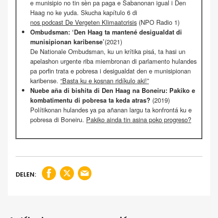
e munisipio no tin sèn pa paga e Sabanonan igual i Den
Haag no ke yuda. Skucha kapítulo 6 di
nos podcast De Vergeten Klimaatcrisis
(NPO Radio 1)
Ombudsman: ‘Den Haag ta mantené desigualdat di
(2021)
munisipionan karibense’
De Nationale Ombudsman, ku un krítika pisá, ta hasi un
apelashon urgente riba miembronan di parlamento hulandes
pa porfin trata e pobresa i desigualdat den e munisipionan
karibense.
“Basta ku e kosnan ridíkulo aki!”
Nuebe aña di bishita di Den Haag na Boneiru: Pakiko e
(2019)
kombatimentu di pobresa ta keda atras?
Polítikonan hulandes ya pa añanan largu ta konfrontá ku e
pobresa di Boneiru.
Pakiko ainda tin asina poko progreso?
DELEN: