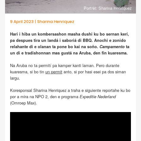
Portrèt: Sharina Henriquez
9 April 2023 | Sharina Henriquez
Hari i hiba un kombersashon masha dushi ku bo sernan kerí,
pa despues tira un landá i saboriá di BBQ. Anochi e zonido
relahante di e olanan ta pone bo kai na soño.
Campamento
ta
un di e tradishonnan mas gustá na Aruba, den fin kuaresma.
Na Aruba no ta permití pa kamper kanti laman. Pero durante
kuaresma, si bo tin
un permit
anto, si por hasi esei pa dos siman
largu.
Koresponsal Sharina Henriquez a traha e siguiente reportahe ku bo
por a mira na NPO 2, den e programa
Expeditie Nederland
(Omroep Max).