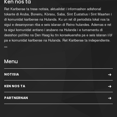
Ken nos ta
Ret Karibense ta trese notisia, aktualidat i informashon adishonal
tokante di Aruba, Boneiru, Kòrsou, Saba, Sint Eustatius i Sint Maarten i
di komunidat karibense na Hulanda. Ku un ret di periodista lokal nos ta
sigui e desaroyonan riba e seis islanan di Reino hulandes. Ademas e ret
ta sigui komunidat antiano i arubano na Hulanda i e tumamentu di
desishon polítiko na Den Haag ku tin konsekuensha pa e seis islanan i/òf
pa e komunidat karibense na Hulanda. Ret Karibense ta independiente.
...
Menu
NOTISIA
KEN NOS TA
PARTNERNAN