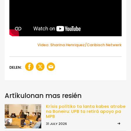
Video: Sharina Henriquez/Caribisch Netwerk
DELEN:
Artíkulonan mas resién
Krísis polítiko ta lanta kabes atrobe
na Boneiru: UPB ta retirá apoyo pa
MPB
31 JULY 2026