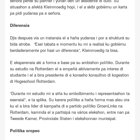
señora pèrdè su partner i yunan den un aksidente di outo. Su
situashon a afektá Kleinmoedig hopi, i el a skibi gobièrnu un karta
pa pidi yudansa pa e señora.
Diferensia
Djis despues via un instansia el a haña yudansa i por a strukturá su
bida atrobe. “Esei tabata e momentu ku mi a realisá ku gobièrnu
berdaderamente por hasi un diferensia”, Kleinmoedig ta bisa.
E eksperensia aki a forma e base pa su ambishon polítiko. Durante
su estudio na Rotterdam el a empeñá aktivamente pa interes di
studiante i el a bira presidente di e konseho konsultivo di kogestion
di Hogeschool Rotterdam.
“Durante mi estudio mi a siña ku embolbimentu i representashon ta
esensial”, e ta splika. Su karera polítiko a haña forma mas aleu ora
ku el a bira lider di kampaña di e partido polítiko GroenLinks na
Rotterdam, kaminda el a partisipá na vários elekshon, entre nan pa
Tweede Kamer, Provinciale Staten i elekshonnan munisipal.
Polítika oropeo