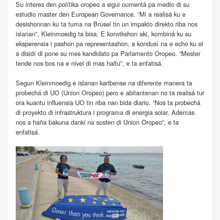
Su interes den polítika oropeo a sigui oumentá pa medio di su
estudio master den European Governance. “Mi a realisá ku e
desishonnan ku ta tuma na Brùsel tin un impakto direkto riba nos
islanan”, Kleinmoedig ta bisa. E konvikshon aki, kombiná ku su
eksperensia i pashon pa representashon, a kondusí na e echo ku el
a disidí di pone su mes kandidato pa Parlamento Oropeo. “Mester
tende nos bos na e nivel di mas haltu”, e ta enfatisá.
Segun Kleinmoedig e islanan karibense na diferente manera ta
probechá di UO (Union Oropeo) pero e abitantenan no ta realisá tur
ora kuantu influensia UO tin riba nan bida diario. “Nos ta probechá
di proyekto di infrastruktura i programa di energia solar. Ademas
nos a haña bakuna danki na sosten di Union Oropeo”, e ta
enfatisá.