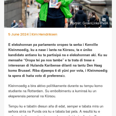
Portrèt: GroenLinks-PvdA
5 June 2024 | Kim Hendriksen
E elekshonnan pa parlamento oropeo ta serka i Kenville
Kleinmoedig, ku a nase i lanta na Kòrsou, ta e úniko
kandidato antiano ku ta partisipá na e elekshonnan aki. Ku su
mensahe “Oropa tei pa nos tambe” e ta trata di trese e
interesnan di Hulanda Karibense dilanti na tantu Den Haag
komo Brussel. Riba djaweps 6 di yüni por vota, i Kleinmoedig
ia.
ta spera di haña voto di preferens
Kleinmoedig a bira aktivo polítikamente durante su tempu komo
studiante na Rotterdam. Su embolbimentu a kuminsá ku un
eksperensia personal na Kòrsou.
Tempu ku e tabatin diesun aña di edat, semper e tabata mira un
señora sinta na Punda ora ku e tabata bai pela. A resultá ku e