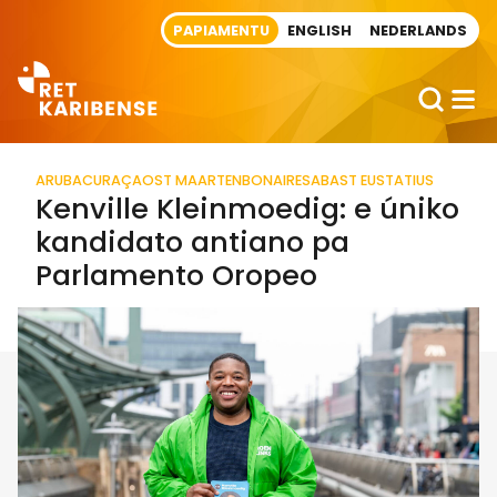
Direct naar artikel
PAPIAMENTU
ENGLISH
NEDERLANDS
ARUBA
CURAÇAO
ST MAARTEN
BONAIRE
SABA
ST EUSTATIUS
Kenville Kleinmoedig: e úniko
kandidato antiano pa
Parlamento Oropeo