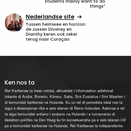
students mainly want to do
things”
Nederlandse site
Tussen heimwee en horizon:
de zussen Divaney en
Dianthy keren ook zeker
terug naar Curaçao
Ken nos ta
Ret Karibense ta trese notisia, aktualidat i informashon adishonal
tokante di Aruba, Boneiru, Kòrsou, Saba, Sint Eustatius i Sint Maarten i
di komunidat karibense na Hulanda. Ku un ret di periodista lokal nos ta
sigui e desaroyonan riba e seis islanan di Reino hulandes. Ademas e ret
ta sigui komunidat antiano i arubano na Hulanda i e tumamentu di
desishon polítiko na Den Haag ku tin konsekuensha pa e seis islanan i/òf
pa e komunidat karibense na Hulanda. Ret Karibense ta independiente.