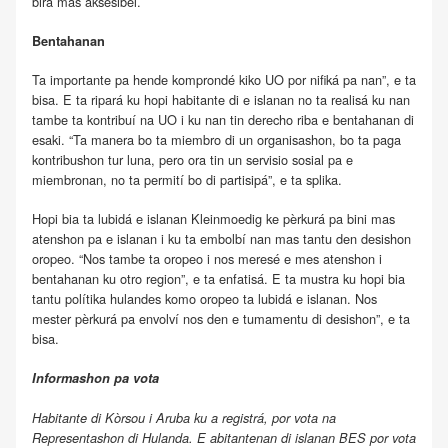
bira mas aksesibel.
Bentahanan
Ta importante pa hende komprondé kiko UO por nifiká pa nan”, e ta
bisa. E ta ripará ku hopi habitante di e islanan no ta realisá ku nan
tambe ta kontribuí na UO i ku nan tin derecho riba e bentahanan di
esaki. “Ta manera bo ta miembro di un organisashon, bo ta paga
kontribushon tur luna, pero ora tin un servisio sosial pa e
miembronan, no ta permití bo di partisipá”, e ta splika.
Hopi bia ta lubidá e islanan Kleinmoedig ke pèrkurá pa bini mas
atenshon pa e islanan i ku ta embolbí nan mas tantu den desishon
oropeo. “Nos tambe ta oropeo i nos meresé e mes atenshon i
bentahanan ku otro region”, e ta enfatisá. E ta mustra ku hopi bia
tantu polítika hulandes komo oropeo ta lubidá e islanan. Nos
mester pèrkurá pa envolví nos den e tumamentu di desishon”, e ta
bisa.
Informashon pa vota
Habitante di Kòrsou i Aruba ku a registrá, por vota na
Representashon di Hulanda. E abitantenan di islanan BES por vota