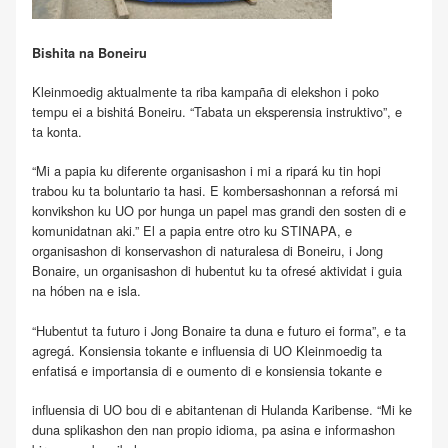
Bishita na Boneiru
Kleinmoedig aktualmente ta riba kampaña di elekshon i poko
tempu ei a bishitá Boneiru. “Tabata un eksperensia instruktivo”, e
ta konta.
“Mi a papia ku diferente organisashon i mi a ripará ku tin hopi
trabou ku ta boluntario ta hasi. E kombersashonnan a reforsá mi
konvikshon ku UO por hunga un papel mas grandi den sosten di e
komunidatnan aki.” El a papia entre otro ku STINAPA, e
organisashon di konservashon di naturalesa di Boneiru, i Jong
Bonaire, un organisashon di hubentut ku ta ofresé aktividat i guia
na hóben na e isla.
“Hubentut ta futuro i Jong Bonaire ta duna e futuro ei forma”, e ta
agregá. Konsiensia tokante e influensia di UO Kleinmoedig ta
enfatisá e importansia di e oumento di e konsiensia tokante e
influensia di UO bou di e abitantenan di Hulanda Karibense. “Mi ke
duna splikashon den nan propio idioma, pa asina e informashon