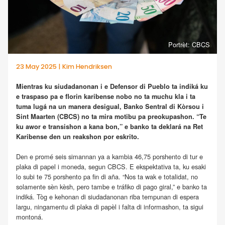
Portrèt: CBCS
23 May 2025 | Kim Hendriksen
Mientras ku siudadanonan i e Defensor di Pueblo ta indiká ku
e traspaso pa e florin karibense nobo no ta muchu kla i ta
tuma lugá na un manera desigual, Banko Sentral di Kòrsou i
Sint Maarten (CBCS) no ta mira motibu pa preokupashon. “Te
ku awor e transishon a kana bon,” e banko ta deklará na Ret
Karibense den un reakshon por eskrito.
Den e promé seis simannan ya a kambia 46,75 porshento di tur e
plaka di papel i moneda, segun CBCS. E ekspektativa ta, ku esaki
lo subi te 75 porshento pa fin di aña. “Nos ta wak e totalidat, no
solamente sèn kèsh, pero tambe e tráfiko di pago giral,” e banko ta
indiká. Tòg e kehonan di siudadanonan riba tempunan di espera
largu, ningamentu di plaka di papèl i falta di informashon, ta sigui
montoná.