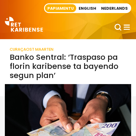
Direct naar artikel
PAPIAMENTU
ENGLISH
NEDERLANDS
CURAÇAO
ST MAARTEN
Banko Sentral: ‘Traspaso pa
florin karibense ta bayendo
segun plan’