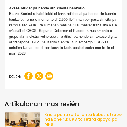
Aksesibilidat pa hende sin kuenta bankario
Banko Sentral a habri lokèt di kaha adishonal pa hende sin kuenta
bankario. Te na e montante di 2.500 florin nan por pasa sin sita pa
kambia sèn kèsh. Pa sumanan mas haltu sí mester traha sita via e
wèpsait di CBCS. Segun e Defensor di Pueblo ta hustamente e
grupo akí ta èkstra vulnerabel. Ta difísil pa hende sin akseso digital
òf transporte, akudí na Banko Sentral. Sin embargo CBCS ta
enfatisá ku kambio di sèn kèsh ta keda posibel serka nan te fin di
mart 2026.
DELEN:
Artíkulonan mas resién
Krísis polítiko ta lanta kabes atrobe
na Boneiru: UPB ta retirá apoyo pa
MPB