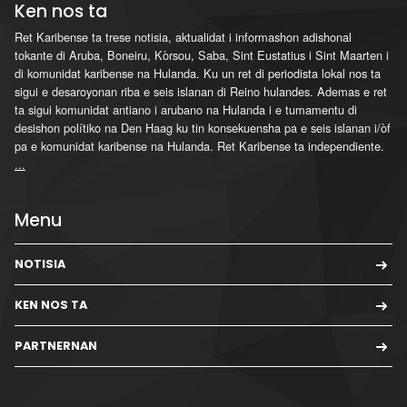
Ken nos ta
Ret Karibense ta trese notisia, aktualidat i informashon adishonal
tokante di Aruba, Boneiru, Kòrsou, Saba, Sint Eustatius i Sint Maarten i
di komunidat karibense na Hulanda. Ku un ret di periodista lokal nos ta
sigui e desaroyonan riba e seis islanan di Reino hulandes. Ademas e ret
ta sigui komunidat antiano i arubano na Hulanda i e tumamentu di
desishon polítiko na Den Haag ku tin konsekuensha pa e seis islanan i/òf
pa e komunidat karibense na Hulanda. Ret Karibense ta independiente.
...
Menu
NOTISIA
KEN NOS TA
PARTNERNAN