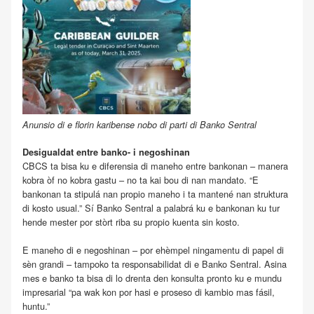
Anunsio di e florin karibense nobo di parti di Banko Sentral
Desigualdat entre banko- i negoshinan
CBCS ta bisa ku e diferensia di maneho entre bankonan – manera
kobra òf no kobra gastu – no ta kai bou di nan mandato. “E
bankonan ta stipulá nan propio maneho i ta mantené nan struktura
di kosto usual.” Sí Banko Sentral a palabrá ku e bankonan ku tur
hende mester por stòrt riba su propio kuenta sin kosto.
E maneho di e negoshinan – por ehèmpel ningamentu di papel di
sèn grandi – tampoko ta responsabilidat di e Banko Sentral. Asina
mes e banko ta bisa di lo drenta den konsulta pronto ku e mundu
impresarial “pa wak kon por hasi e proseso di kambio mas fásil,
huntu.”