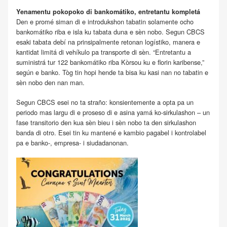
Yenamentu pokopoko di bankomátiko, entretantu kompletá
Den e promé siman di e introdukshon tabatin solamente ocho
bankomátiko riba e isla ku tabata duna e sèn nobo. Segun CBCS
esaki tabata debí na prinsipalmente retonan logístiko, manera e
kantidat limitá di vehíkulo pa transporte di sèn. “Entretantu a
suministrá tur 122 bankomátiko riba Kòrsou ku e florin karibense,”
según e banko. Tòg tin hopi hende ta bisa ku kasi nan no tabatin e
sèn nobo den nan man.
Segun CBCS esei no ta straño: konsientemente a opta pa un
periodo mas largu di e proseso di e asina yamá ko-sirkulashon – un
fase transitorio den kua sèn bieu i sèn nobo ta den sirkulashon
banda di otro. Esei tin ku mantené e kambio pagabel i kontrolabel
pa e banko-, empresa- i siudadanonan.