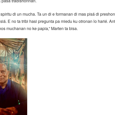
a pasa tradishonnan.
e spiritu di un mucha. Ta un di e formanan di mas pisá di presh
siá. E no ta tribi hasi pregunta pa miedu ku otronan lo harié. An
nos muchanan no ke papia,” Marten ta bisa.