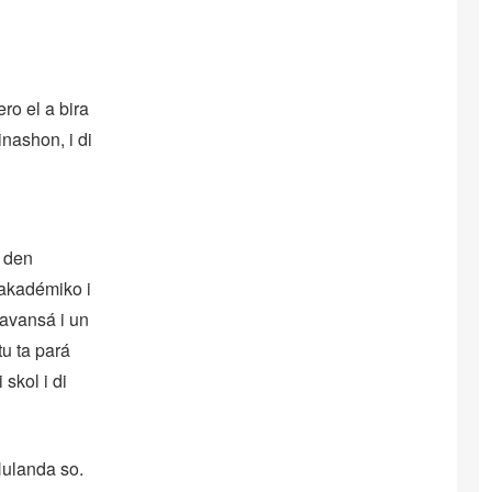
ro el a bira
nashon, i di
u den
 akadémiko i
avansá i un
u ta pará
skol i di
Hulanda so.