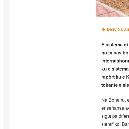
19 May 2026
E sistema di
no ta pas bo
internashona
ku e sistema 
rapòrt ku e 
tokante e si
Na Boneiru, 
enseñansa av
sigui pa dife
sientífiko. B