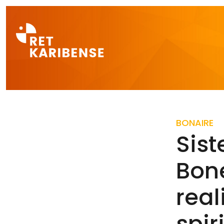
Direct naar a
BONAIRE
Sis
Bone
real
spir