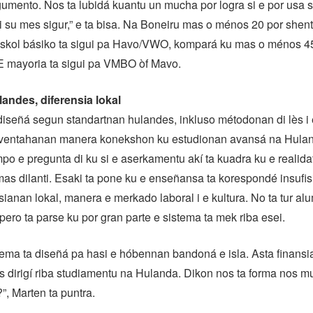
gumento. Nos ta lubidá kuantu un mucha por logra si e por usa 
ti su mes sigur,” e ta bisa. Na Boneiru mas o ménos 20 por shent
skol básiko ta sigui pa Havo/VWO, kompará ku mas o ménos 45
E mayoria ta sigui pa VMBO òf Mavo.
landes, diferensia lokal
diseñá segun standartnan hulandes, inkluso métodonan di lès i
 ventahanan manera konekshon ku estudionan avansá na Hula
po e pregunta di ku si e aserkamentu akí ta kuadra ku e realidat
 mas dilanti. Esaki ta pone ku e enseñansa ta korespondé insufi
sianan lokal, manera e merkado laboral i e kultura. No ta tur a
pero ta parse ku por gran parte e sistema ta mek riba esei.
tema ta diseñá pa hasi e hóbennan bandoná e isla. Asta finans
s dirigí riba studiamentu na Hulanda. Dikon nos ta forma nos 
”, Marten ta puntra.