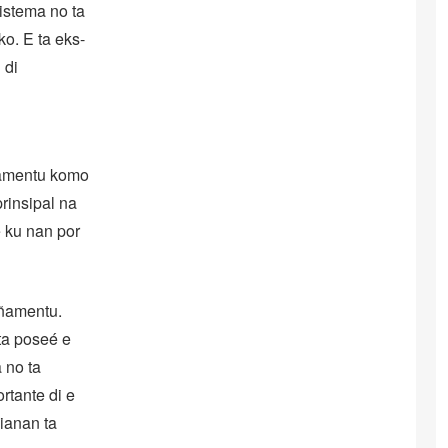
istema no ta
ko. E ta eks-
 di
iamentu komo
rinsipal na
 ku nan por
iñamentu.
 ta poseé e
 no ta
rtante di e
mianan ta