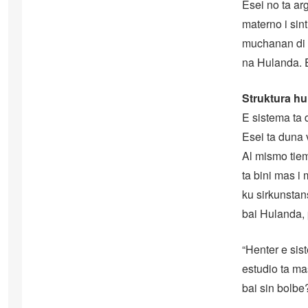
Esei no ta ar
materno i sin
muchanan di 
na Hulanda. 
Struktura hu
E sistema ta 
Esei ta duna
Al mismo tiem
ta bini mas i
ku sirkunstan
bai Hulanda, 
“Henter e sis
estudio ta ma
bai sin bolbe?