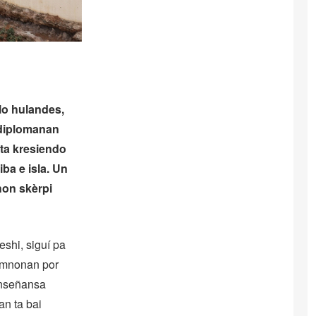
lo hulandes,
 diplomanan
 ta kresiendo
iba e isla. Un
hon skèrpi
shi, siguí pa
umnonan por
 enseñansa
an ta bai