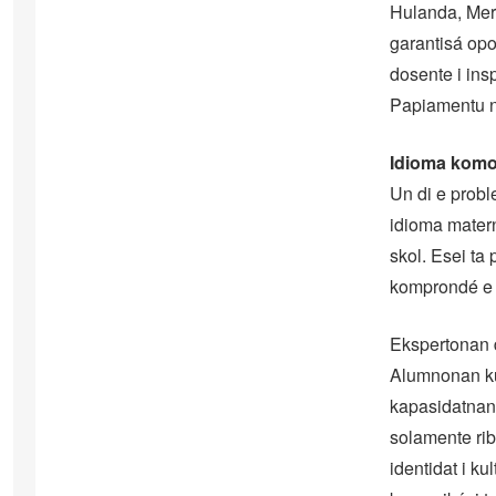
Hulanda, Merk
garantisá opo
dosente i ins
Papiamentu n
Idioma komo 
Un di e prob
idioma matern
skol. Esei t
komprondé e 
Ekspertonan 
Alumnonan ku 
kapasidatnan
solamente rib
identidat i k