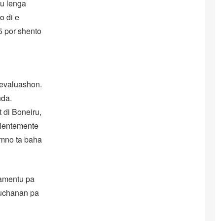
su lenga
o di e
 por shento
 evaluashon.
nda.
 di Boneiru,
sientemente
lumno ta baha
iamentu pa
muchanan pa