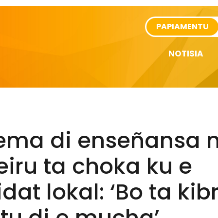
rtikel
PAPIAMENTU
NOTISIA
tema di enseñansa 
iru ta choka ku e
idat lokal: ‘Bo ta kib
itu di e mucha’