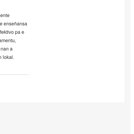
sente
tre enseñansa
fektivo pa e
iamentu,
a nan a
 lokal.