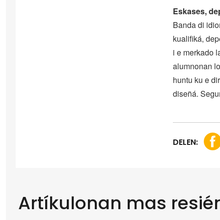
Eskases, dep
Banda di idio
kualifiká, de
i e merkado l
alumnonan lo
huntu ku e dir
diseñá. Segu
DELEN:
Artíkulonan mas resié