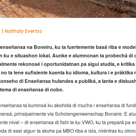
 | Nathaly Evertsz
 enseñansa na Boneiru, ku ta fuertemente basá riba e mode
n ku e situashon lokal. Aunke e alumnonan ta probechá di
lmente rekonosé i oportunidatnan pa sigui studia, e krítika
no ta tene sufisiente kuenta ku idioma, kultura i e práktika r
Konseho di Enseñansa hulandes a publiká, a lanta e diskus
stema di enseñansa di nobo.
enseñansa ta kuminsá ku akohida di mucha i enseñansa di funde
ansá, prinsipalmente via Scholengemeenschap Bonaire. E al
rente nivel – di enseñansa di fishi te ku VWO, ku ta prepará pa
anda di esei algun ta skohe pa MBO riba e isla, miéntras ku otron