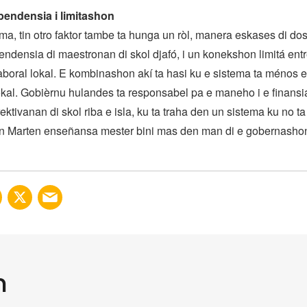
endensia i limitashon
ma, tin otro faktor tambe ta hunga un ròl, manera eskases di do
pendensia di maestronan di skol djafó, i un konekshon limitá en
aboral lokal. E kombinashon akí ta hasi ku e sistema ta ménos e
kal. Gobièrnu hulandes ta responsabel pa e maneho i e finans
ektivanan di skol riba e isla, ku ta traha den un sistema ku no t
n Marten enseñansa mester bini mas den man di e gobernashon
n