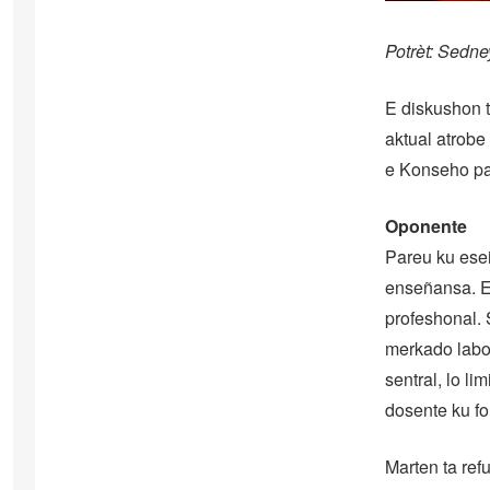
Potrèt: Sedne
E diskushon t
aktual atrobe
e Konseho pa
Oponente
Pareu ku esei
enseñansa. E 
profeshonal.
merkado labo
sentral, lo li
dosente ku fo
Marten ta ref