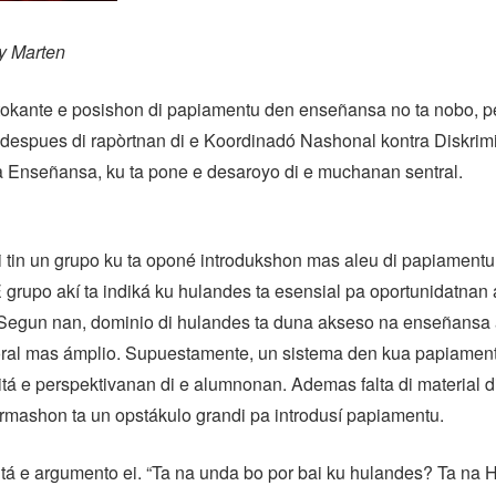
y Marten
okante e posishon di papiamentu den enseñansa no ta nobo, pe
 despues di rapòrtnan di e Koordinadó Nashonal kontra Diskrimi
 Enseñansa, ku ta pone e desaroyo di e muchanan sentral.
 tin un grupo ku ta oponé introdukshon mas aleu di papiament
grupo akí ta indiká ku hulandes ta esensial pa oportunidatnan
 Segun nan, dominio di hulandes ta duna akseso na enseñansa 
ral mas ámplio. Supuestamente, un sistema den kua papiament
mitá e perspektivanan di e alumnonan. Ademas falta di material di 
rmashon ta un opstákulo grandi pa introdusí papiamentu.
utá e argumento ei. “Ta na unda bo por bai ku hulandes? Ta na 