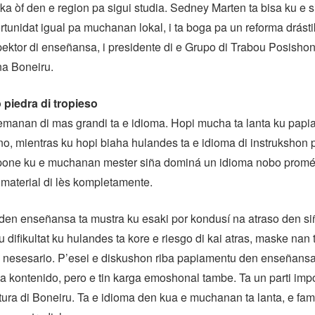
a òf den e region pa sigui studia. Sedney Marten ta bisa ku e s
rtunidat igual pa muchanan lokal, i ta boga pa un reforma drásti
pektor di enseñansa, i presidente di e Grupo di Trabou Posishon
a Boneiru.
piedra di tropieso
lemanan di mas grandi ta e idioma. Hopi mucha ta lanta ku pap
o, mientras ku hopi biaha hulandes ta e idioma di instrukshon p
a pone ku e muchanan mester siña dominá un idioma nobo promé
material di lès kompletamente.
den enseñansa ta mustra ku esaki por kondusí na atraso den s
difikultat ku hulandes ta kore e riesgo di kai atras, maske nan
 nesesario. P’esei e diskushon riba papiamentu den enseñansa
a kontenido, pero e tin karga emoshonal tambe. Ta un parti impo
ultura di Boneiru. Ta e idioma den kua e muchanan ta lanta, e fa