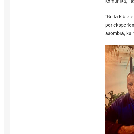
komuniká, i t
“Bo ta kibra 
por eksperien
asombrá, ku 