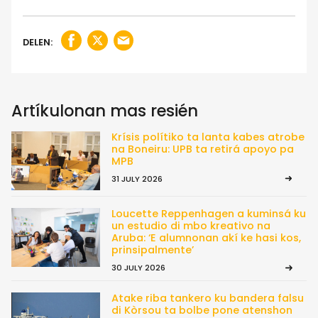
DELEN:
Artíkulonan mas resién
Krísis polítiko ta lanta kabes atrobe
na Boneiru: UPB ta retirá apoyo pa
MPB
31 JULY 2026
Loucette Reppenhagen a kuminsá ku
un estudio di mbo kreativo na
Aruba: ‘E alumnonan akí ke hasi kos,
prinsipalmente’
30 JULY 2026
Atake riba tankero ku bandera falsu
di Kòrsou ta bolbe pone atenshon