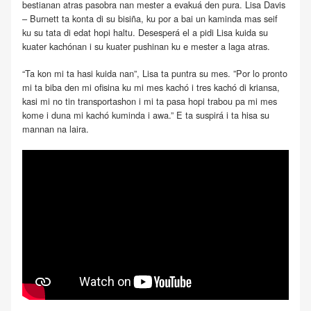
bestianan atras pasobra nan mester a evakuá den pura. Lisa Davis
– Burnett ta konta di su bisiña, ku por a bai un kaminda mas seif
ku su tata di edat hopi haltu. Desesperá el a pidi Lisa kuida su
kuater kachónan i su kuater pushinan ku e mester a laga atras.
“Ta kon mi ta hasi kuida nan”, Lisa ta puntra su mes. ”Por lo pronto
mi ta biba den mi ofisina ku mi mes kachó i tres kachó di kriansa,
kasi mi no tin transportashon i mi ta pasa hopi trabou pa mi mes
kome i duna mi kachó kuminda i awa.” E ta suspirá i ta hisa su
mannan na laira.