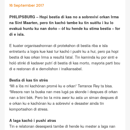
16 September 2017
PHILIPSBURG – Hopi bestia di kas no a sobreviví orkan Irma
na Sint Maarten, pero tin kachó tambe ku tin suèltu i ku lo
evakuá huntu ku nan doño – òf ku hende ku stima bestia – for
di e isla.
E kuater organisashonnan di protekshon di bestia riba e isla
entretantu a logra kue kasi tur kachó i pushi ku a hui, pero pa hopi
bestia di kas orkan Irma a resultá fatal. Tin kaminda ku por sinti e
holó stinki di kadaver putrí di bestia di kas morto, mayoria parti bou
di e restonan di e demolishon i inalkansabel.
Bestia di kas tin strès
“Mi a lòs mi kachónan promé ku e orkan” Terrance Rey ta bisa.
“Mesora nan ta buska nan mes lugá pa skonde i despues di orkan
nan a bini bèk. Pero bo ta mira awor ku asta un siman despues di
e orkan ku e kachónan ku a sobreviví e desaster ainda tin
komportashon di stress.
A laga kachó i pushi atras
Tin e relatonan desesperá tambe di hende ku mester a laga nan