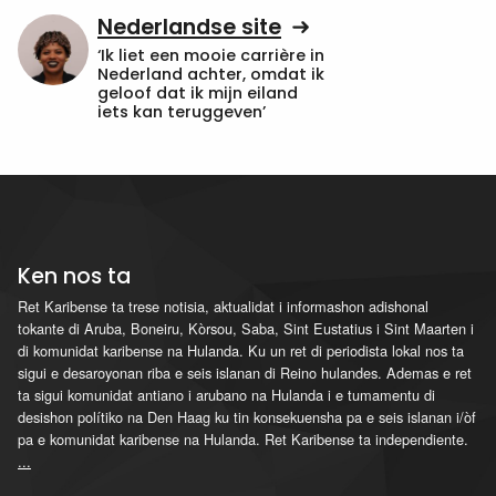
Nederlandse site
‘Ik liet een mooie carrière in
Nederland achter, omdat ik
geloof dat ik mijn eiland
iets kan teruggeven’
Ken nos ta
Ret Karibense ta trese notisia, aktualidat i informashon adishonal
tokante di Aruba, Boneiru, Kòrsou, Saba, Sint Eustatius i Sint Maarten i
di komunidat karibense na Hulanda. Ku un ret di periodista lokal nos ta
sigui e desaroyonan riba e seis islanan di Reino hulandes. Ademas e ret
ta sigui komunidat antiano i arubano na Hulanda i e tumamentu di
desishon polítiko na Den Haag ku tin konsekuensha pa e seis islanan i/òf
pa e komunidat karibense na Hulanda. Ret Karibense ta independiente.
...