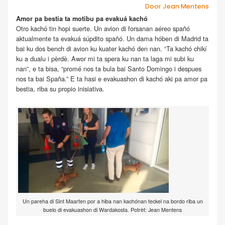
Door Jean Mentens
Amor pa bestia ta motibu pa evakuá kachó
Otro kachó tin hopi suerte. Un avion di forsanan aéreo spañó
aktualmente ta evakuá súpdito spañó. Un dama hóben di Madrid ta
bai ku dos bench di avion ku kuater kachó den nan. “Ta kachó chikí
ku a dualu i pèrdè. Awor mi ta spera ku nan ta laga mi subi ku
nan”, e ta bisa, “promé nos ta bula bai Santo Domingo i despues
nos ta bai Spaña.” E ta hasi e evakuashon di kachó aki pa amor pa
bestia, riba su propio inisiativa.
Un pareha di Sint Maarten por a hiba nan kachónan teckel na bordo riba un
buelo di evakuashon di Wardakosta. Potrèt: Jean Mentens