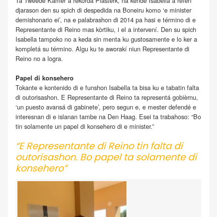
Ta Tweede Kamer a rekordá Plasterk, na kende Isabella a referí
djarason den su spich di despedida na Boneiru komo ‘e minister
demishonario ei’, na e palabrashon di 2014 pa hasi e término di e
Representante di Reino mas kòrtiku, i el a intervení. Den su spich
Isabella tampoko no a keda sin menta ku gustosamente e lo ker a
kompletá su término. Algu ku te aworakí niun Representante di
Reino no a logra.
Papel di konsehero
Tokante e kontenido di e funshon Isabella ta bisa ku e tabatin falta
di outorisashon. E Representante di Reino ta representá gobièrnu,
‘un puesto avansá di gabinete’, pero segun e, e mester defendé e
interesnan di e islanan tambe na Den Haag. Esei ta trabahoso: “Bo
tin solamente un papel di konsehero di e minister.”
“E Representante di Reino tin falta di
outorisashon. Bo papel ta solamente di
konsehero”