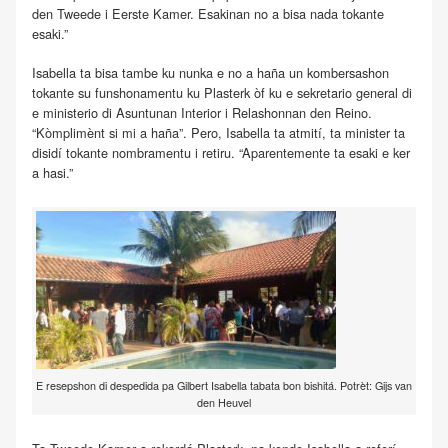
den Tweede i Eerste Kamer. Esakinan no a bisa nada tokante
esaki.”
Isabella ta bisa tambe ku nunka e no a haña un kombersashon
tokante su funshonamentu ku Plasterk òf ku e sekretario general di
e ministerio di Asuntunan Interior i Relashonnan den Reino.
“Kòmplimènt si mi a haña”. Pero, Isabella ta atmití, ta minister ta
disidí tokante nombramentu i retiru. “Aparentemente ta esaki e ker
a hasi.”
E resepshon di despedida pa Gilbert Isabella tabata bon bishitá. Potrèt: Gijs van
den Heuvel