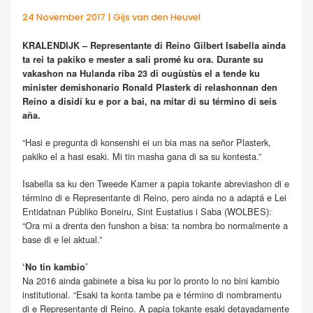
24 November 2017 | Gijs van den Heuvel
KRALENDIJK – Representante di Reino Gilbert Isabella ainda
ta rei ta pakiko e mester a sali promé ku ora. Durante su
vakashon na Hulanda riba 23 di ougùstùs el a tende ku
minister demishonario Ronald Plasterk di relashonnan den
Reino a disidí ku e por a bai, na mitar di su término di seis
aña.
“Hasi e pregunta di konsenshi ei un bia mas na señor Plasterk,
pakiko el a hasi esaki. Mi tin masha gana di sa su kontesta.”
Isabella sa ku den Tweede Kamer a papia tokante abreviashon di e
término di e Representante di Reino, pero ainda no a adaptá e Lei
Entidatnan Públiko Boneiru, Sint Eustatius i Saba (WOLBES):
“Ora mi a drenta den funshon a bisa: ta nombra bo normalmente a
base di e lei aktual.”
‘No tin kambio’
Na 2016 ainda gabinete a bisa ku por lo pronto lo no bini kambio
institutional. “Esaki ta konta tambe pa e término di nombramentu
di e Representante di Reino. A papia tokante esaki detayadamente