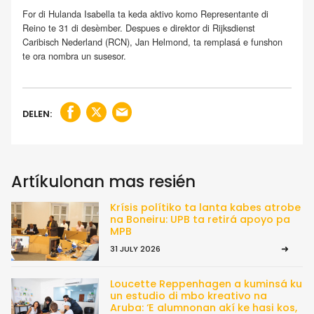
For di Hulanda Isabella ta keda aktivo komo Representante di
Reino te 31 di desèmber. Despues e direktor di Rijksdienst
Caribisch Nederland (RCN), Jan Helmond, ta remplasá e funshon
te ora nombra un susesor.
DELEN:
Artíkulonan mas resién
Krísis polítiko ta lanta kabes atrobe
na Boneiru: UPB ta retirá apoyo pa
MPB
31 JULY 2026
Loucette Reppenhagen a kuminsá ku
un estudio di mbo kreativo na
Aruba: ‘E alumnonan akí ke hasi kos,