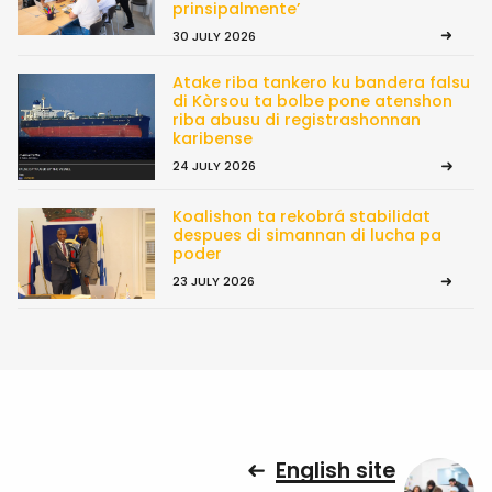
prinsipalmente’
30 JULY 2026
Atake riba tankero ku bandera falsu
di Kòrsou ta bolbe pone atenshon
riba abusu di registrashonnan
karibense
24 JULY 2026
Koalishon ta rekobrá stabilidat
despues di simannan di lucha pa
poder
23 JULY 2026
English site