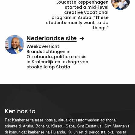
Loucette Reppenhagen
started a mid-level
creative vocational
program in Aruba: “These
students mainly want to do
things”
Nederlandse site
Weekoverzicht:
Brandstichtingen in
Otrobanda, politieke crisis
in Kralendijk en lekkage van
stookolie op Statia
Ken nos ta
Ret Karibense ta trese notisia, aktualidat i informashon adishonal
tokante di Aruba, Boneiru, Kòrsou, Saba, Sint Eustatius i Sint Maarten i
di komunidat karibense na Hulanda. Ku un ret di periodista lokal nos ta