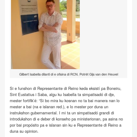
Gilbert Isabella dilanti di e ofisina di RCN. Potrèt Gijs van den Heuvel
Si e funshon di Representante di Reino keda eksistí pa Boneiru,
Sint Eustatius i Saba, algu ku Isabella ta simpatisadó di dje,
mester fortifik’é: “Si bo mira ku kosnan no ta bai manera nan lo
mester a bai (na e islanan red.), e lo mester por duna un
instrukshon gubernamental. I mi ta un simpatisadó grandi di
introdukshon di e deber di konseho pa ministerionan, pa asina no
por bai propósito pa e islanan sin ku e Representante di Reino a
duna su opinion.