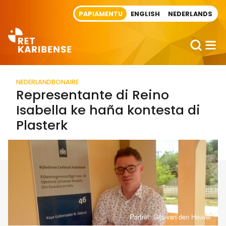
Direct naar artikel
PAPIAMENTU
ENGLISH
NEDERLANDS
NEDERLAND
BONAIRE
Representante di Reino
Isabella ke haña kontesta di
Plasterk
Portrèt: Gijs van den Heuvel