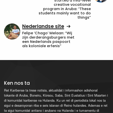
started a mid-level
creative vocational
program in Aruba: “These
students mainly want to do
things”
Nederlandse site
Felipe ‘Chago’ Melaan: “Wij
zijn derderangsburgers met
een Nederlands paspoort
als koloniale erfenis”
Ken nos ta
Ret Karibense ta trese notisia, aktualidat i informashon adishonal
tokante di Aruba, Boneiru, Kòrsou, Saba, Sint Eustatius i Sint Maarten i
di komunidat karibense na Hulanda. Ku un ret di periodista lokal nos ta
sigui e desaroyonan riba e seis islanan di Reino hulandes. Ademas e ret
ta sigui komunidat antiano i arubano na Hulanda i e tumamentu di