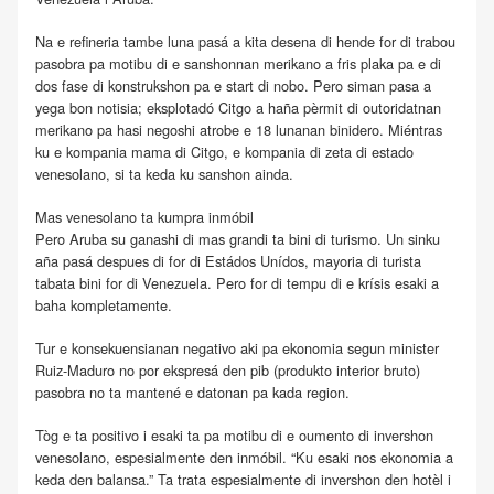
Na e refineria tambe luna pasá a kita desena di hende for di trabou
pasobra pa motibu di e sanshonnan merikano a fris plaka pa e di
dos fase di konstrukshon pa e start di nobo. Pero siman pasa a
yega bon notisia; eksplotadó Citgo a haña pèrmit di outoridatnan
merikano pa hasi negoshi atrobe e 18 lunanan binidero. Miéntras
ku e kompania mama di Citgo, e kompania di zeta di estado
venesolano, si ta keda ku sanshon ainda.
Mas venesolano ta kumpra inmóbil
Pero Aruba su ganashi di mas grandi ta bini di turismo. Un sinku
aña pasá despues di for di Estádos Unídos, mayoria di turista
tabata bini for di Venezuela. Pero for di tempu di e krísis esaki a
baha kompletamente.
Tur e konsekuensianan negativo aki pa ekonomia segun minister
Ruiz-Maduro no por ekspresá den pib (produkto interior bruto)
pasobra no ta mantené e datonan pa kada region.
Tòg e ta positivo i esaki ta pa motibu di e oumento di invershon
venesolano, espesialmente den inmóbil. “Ku esaki nos ekonomia a
keda den balansa.” Ta trata espesialmente di invershon den hotèl i