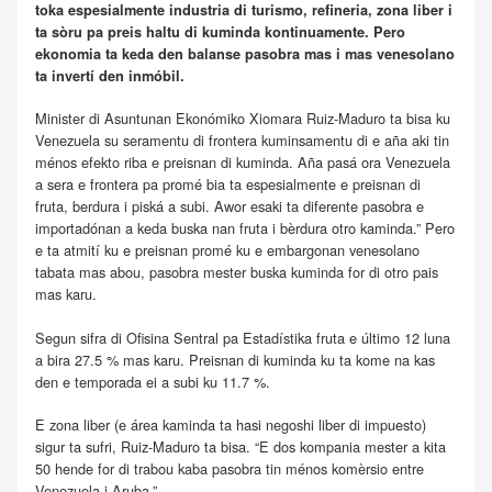
toka espesialmente industria di turismo, refineria, zona liber i
ta sòru pa preis haltu di kuminda kontinuamente. Pero
ekonomia ta keda den balanse pasobra mas i mas venesolano
ta invertí den inmóbil.
Minister di Asuntunan Ekonómiko Xiomara Ruiz-Maduro ta bisa ku
Venezuela su seramentu di frontera kuminsamentu di e aña aki tin
ménos efekto riba e preisnan di kuminda. Aña pasá ora Venezuela
a sera e frontera pa promé bia ta espesialmente e preisnan di
fruta, berdura i piská a subi. Awor esaki ta diferente pasobra e
importadónan a keda buska nan fruta i bèrdura otro kaminda.” Pero
e ta atmití ku e preisnan promé ku e embargonan venesolano
tabata mas abou, pasobra mester buska kuminda for di otro pais
mas karu.
Segun sifra di Ofisina Sentral pa Estadístika fruta e último 12 luna
a bira 27.5 % mas karu. Preisnan di kuminda ku ta kome na kas
den e temporada ei a subi ku 11.7 %.
E zona liber (e área kaminda ta hasi negoshi liber di impuesto)
sigur ta sufri, Ruiz-Maduro ta bisa. “E dos kompania mester a kita
50 hende for di trabou kaba pasobra tin ménos komèrsio entre
Venezuela i Aruba.”