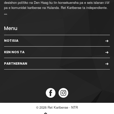
desishon polítiko na Den Haag ku tin konsekuensha pa e seis islanan i/òf
pa e komunidat karibense na Hulanda. Ret Karibense ta independiente.
...
Menu
NOTISIA
KEN NOS TA
PARTNERNAN
© 2026
Ret Karibense - NTR