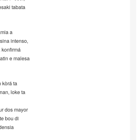
esaki tabata
amia a
sina intenso,
a konfirmá
batin e malesa
 kòrá ta
nan, loke ta
tur dos mayor
te bou di
ndensia