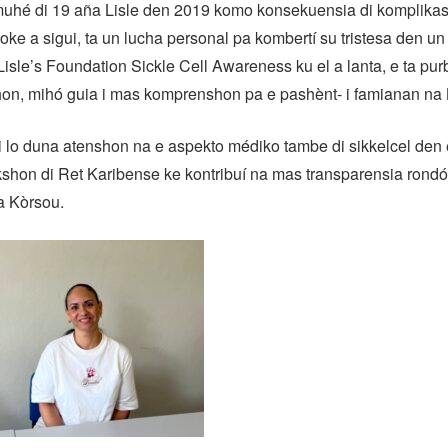
muhé di 19 aña Lisle den 2019 komo konsekuensia di komplika
 Loke a sigui, ta un lucha personal pa kombertí su tristesa den u
isle’s Foundation Sickle Cell Awareness ku el a lanta, e ta pu
hon, mihó guia i mas komprenshon pa e pashènt- i famianan na
 lo duna atenshon na e aspekto médiko tambe di sikkelcel den e
shon di Ret Karibense ke kontribuí na mas transparensia rondó
na Kòrsou.