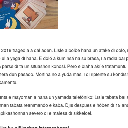
019 tragedia a dal aden. Lisle a bolbe haña un atake di doló,
 el a yega di haña. E doló a kuminsá na su brasa, i a radia bai 
a parse di ta un situashon konosí. Pero e biaha akí e tratamentu
ra den pasado. Morfina no a yuda mas, i di ripiente su kondis
ikamente.
nta e mayornan a haña un yamada telefóniko: Lisle tabata bai 
rnan tabata reanimando e kaba. Djis despues e hóben di 19 aña
plikashonnan severo di e malesa di sikkelcel.
iko ku nifikashon internashonal