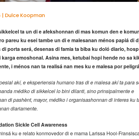
6 | Dulce Koopman
sikkelcel ta un di e afekshonnan di mas komun den e komun
ro pareu ku esei tambe un di e malesanan ménos papiá di d
 di porta será, desenas di famia ta biba ku doló diario, hosp
 i karga emoshonal. Asina mes, ketubai hopi hende no sa kik
nte, i ménos nan ta realisá nan mes ku e malesa por peligrá
pesial akí, e eksperiensia humano tras di e malesa akí ta para s
anda médiko di sikkelcel lo bini dilanti, sino prinsipalmente e
an di pashènt, mayor, médiko i organisashonnan di interes ku t
nan diariamente.
dation Sickle Cell Awareness
minsá ku e relato konmovedor di e mama Larissa Hooi-Fransisc