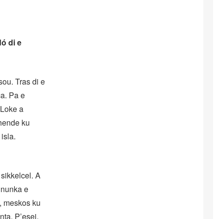
ó di e
ou. Tras di e
ca. Pa e
 Loke a
 hende ku
isla.
 sikkelcel. A
o nunka e
e, meskos ku
nta. P’esei,