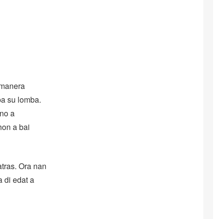
 manera
pa su lomba.
 no a
hon a bai
atras. Ora nan
 di edat a