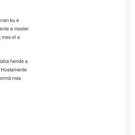
enan ku e
mente e mester
a mes el a
biaha hende a
.” Hustamente
nformá mas