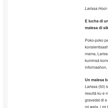
Larissa Hooi
E lucha di u
malesa di si
Poko-poko per
konsientisash
mama, Lariss
kuminsá komo 
informashon, 
Un malesa b
Larissa (50) 
resultá ku e 
gravedat di e
mi wela, i mi