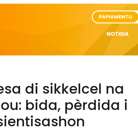
rtikel
PAPIAMENTU
NOTISIA
sa di sikkelcel na
ou: bida, pèrdida i
sientisashon