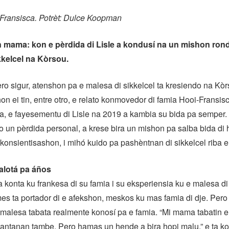
-Fransisca. Potrèt: Dulce Koopman
n mama: kon e pèrdida di Lisle a kondusí na un mishon rond
kkelcel na Kòrsou.
o sigur, atenshon pa e malesa di sikkelcel ta kresiendo na Kòrs
on ei tin, entre otro, e relato konmovedor di famia Hooi-Fransis
a, e fayesementu di Lisle na 2019 a kambia su bida pa semper.
un pèrdida personal, a krese bira un mishon pa salba bida di
konsientisashon, i mihó kuido pa pashèntnan di sikkelcel riba e 
alotá pa áños
ta konta ku frankesa di su famia i su eksperiensia ku e malesa di
mes ta portador di e afekshon, meskos ku mas famia di dje. Per
 malesa tabata realmente konosí pa e famia. “Mi mama tabatin 
 tantanan tambe. Pero hamas un hende a bira hopi malu,” e ta ko