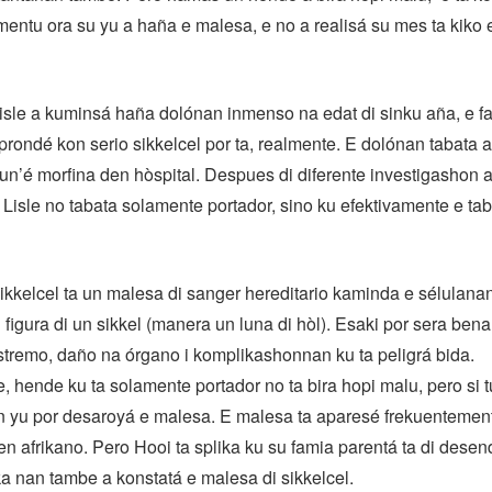
ntu ora su yu a haña e malesa, e no a realisá su mes ta kiko 
Lisle a kuminsá haña dolónan inmenso na edat di sinku aña, e f
ondé kon serio sikkelcel por ta, realmente. E dolónan tabata a
un’é morfina den hòspital. Despues di diferente investigashon 
 Lisle no tabata solamente portador, sino ku efektivamente e ta
ikkelcel ta un malesa di sanger hereditario kaminda e sélulanan
figura di un sikkel (manera un luna di hòl). Esaki por sera bena
tremo, daño na órgano i komplikashonnan ku ta peligrá bida.
 hende ku ta solamente portador no ta bira hopi malu, pero si 
un yu por desaroyá e malesa. E malesa ta aparesé frekuentemen
en afrikano. Pero Hooi ta splika ku su famia parentá ta di dese
rka nan tambe a konstatá e malesa di sikkelcel.