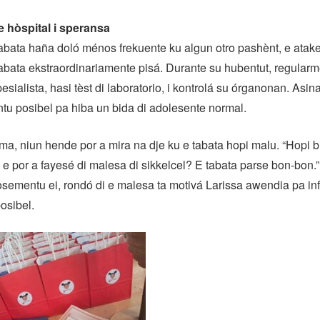
e hòspital i speransa
abata haña doló ménos frekuente ku algun otro pashènt, e atak
abata ekstraordinariamente pisá. Durante su hubentut, regular
esialista, hasi tèst di laboratorio, i kontrolá su órganonan. Asin
tu posibel pa hiba un bida di adolesente normal.
a, niun hende por a mira na dje ku e tabata hopi malu. “Hopi 
n e por a fayesé di malesa di sikkelcel? E tabata parse bon-bon
nosementu ei, rondó di e malesa ta motivá Larissa awendia pa i
osibel.