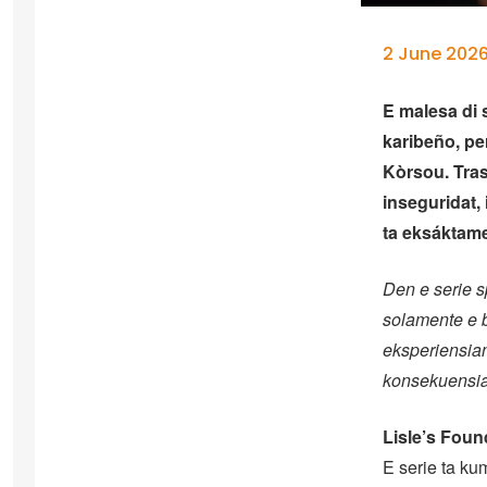
2 June 202
E malesa di 
karibeño, pe
Kòrsou.
Tras
inseguridat,
ta eksáktame
Den e serie s
solamente e b
eksperiensian
konsekuensia
Lisle’s Foun
E serie ta ku