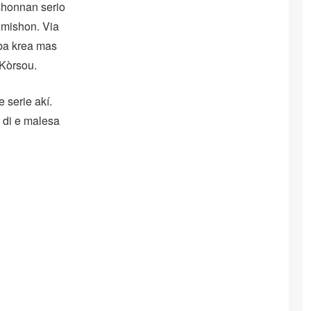
shonnan serio
n mishon. Via
rba krea mas
 Kòrsou.
 serie akí.
 di e malesa