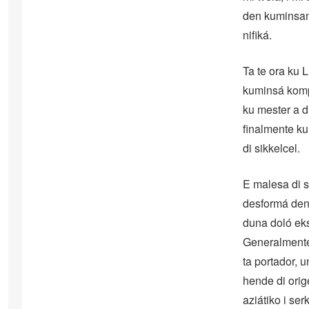
den kuminsame
nifiká.
Ta te ora ku 
kuminsá kompr
ku mester a d
finalmente ku
di sikkelcel.
E malesa di s
desformá den 
duna doló eks
Generalmente,
ta portador, 
hende di orig
aziátiko i se