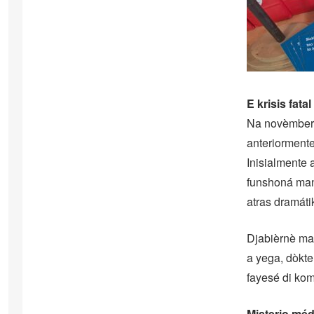
E krisis fatal
Na novèmber 2
anteriormente
Inisialmente 
funshoná mane
atras dramát
Djabièrnè mai
a yega, dòkte
fayesé di kom
Misterio méd