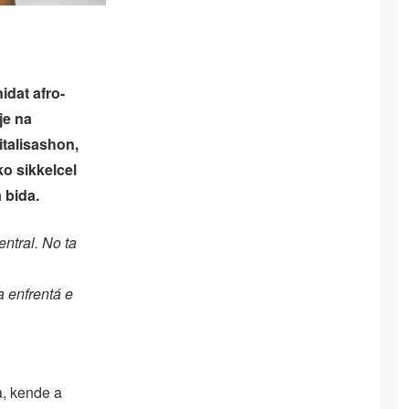
idat afro-
je na
italisashon,
o sikkelcel
 bida.
entral. No ta
a enfrentá e
a, kende a