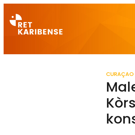
Direct naar a
CURAÇAO
Male
Kòrs
kon