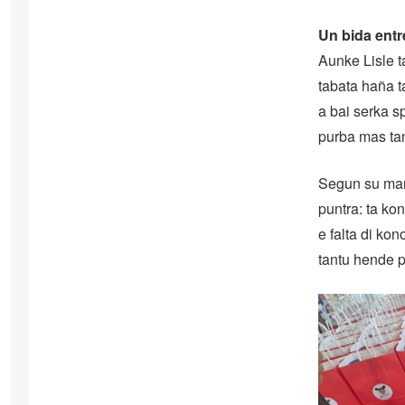
Un bida entr
Aunke Lisle t
tabata haña t
a bai serka sp
purba mas tan
Segun su mam
puntra: ta ko
e falta di ko
tantu hende p