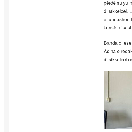
pèrdè su yu 
di sikkelcel.
e fundashon L
konsientisas
Banda di esei
Asina e redak
di sikkelcel 