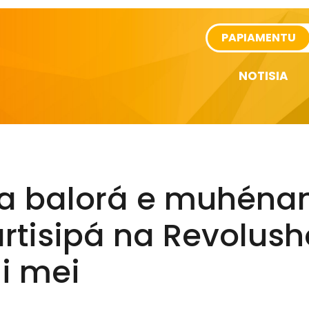
rtikel
PAPIAMENTU
NOTISIA
ta balorá e muhéna
rtisipá na Revolus
i mei