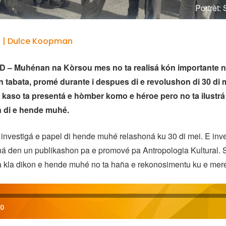
Portrèt:
9 | Dulce Koopman
– Muhénan na Kòrsou mes no ta realisá kón importante 
 tabata, promé durante i despues di e revolushon di 30 di 
kaso ta presentá e hòmber komo e héroe pero no ta ilustrá n
n di e hende muhé.
 investigá e papel di hende muhé relashoná ku 30 di mei. E inv
ná den un publikashon pa e promové pa Antropologia Kultural.
na kla dikon e hende muhé no ta haña e rekonosimentu ku e mer
00