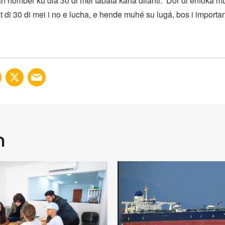
an hòmber ku dia 30 di mei tabata kana dilanti. ‘Dor di enfoká m
 di 30 di mei i no e lucha, e hende muhé su lugá, bos i importa
n