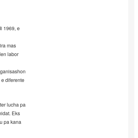
i 1969, e
ira mas
den labor
organisashon
 e diferente
ter lucha pa
nidat. Eks
gu pa kana