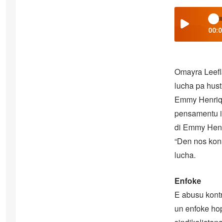
00:
Omayra Leefla
lucha pa hust
Emmy Henriqu
pensamentu i 
di Emmy Henri
“Den nos kon
lucha.
Enfoke
E abusu kont
un enfoke hop