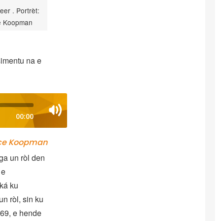
eer . Portrèt:
e Koopman
simentu na e
00:00
lce Koopman
ga un ròl den
 e
iká ku
n ròl, sin ku
969, e hende