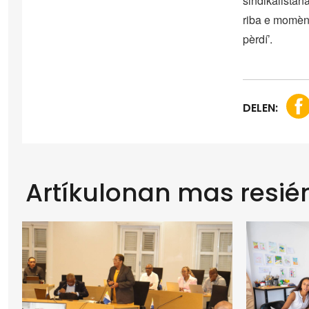
sindikalistan
riba e momènt
pèrdí’.
DELEN:
Artíkulonan mas resié