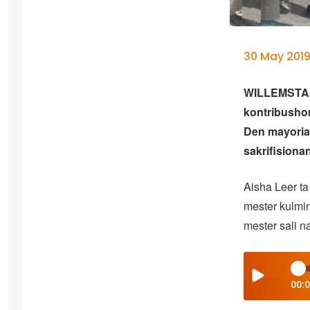
30 May 201
WILLEMSTAD 
kontribushon
Den mayoria 
sakrifisiona
Aisha Leer ta
mester kulmi
mester sali 
00: