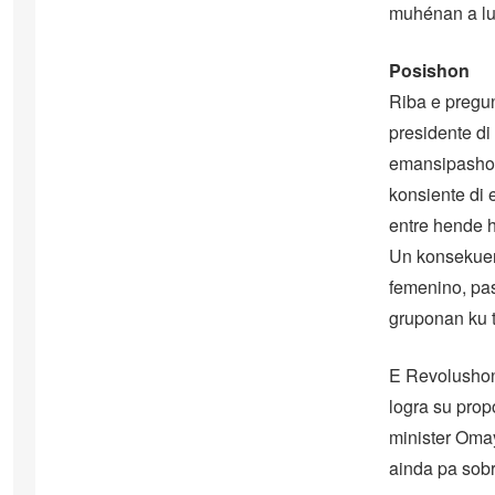
muhénan a luc
Posishon
Riba e pregu
presidente d
emansipashon
konsiente di 
entre hende 
Un konsekuen
femenino, pas
gruponan ku t
E Revolushon
logra su prop
minister Omay
ainda pa sob