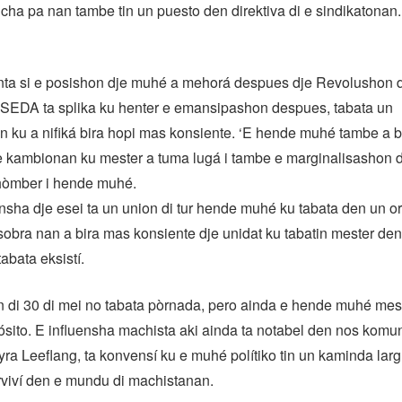
ha pa nan tambe tin un puesto den direktiva di e sindikatonan.
nta si e posishon dje muhé a mehorá despues dje Revolushon d
i SEDA ta splika ku henter e emansipashon despues, tabata un
 ku a nifiká bira hopi mas konsiente. ‘E hende muhé tambe a b
e kambionan ku mester a tuma lugá i tambe e marginalisashon 
hòmber i hende muhé.
sha dje esei ta un union di tur hende muhé ku tabata den un 
obra nan a bira mas konsiente dje unidat ku tabatin mester den
abata eksistí.
 di 30 di mei no tabata pòrnada, pero ainda e hende muhé mes
ósito. E influensha machista aki ainda ta notabel den nos komu
ra Leeflang, ta konvensí ku e muhé polítiko tin un kaminda lar
rviví den e mundu di machistanan.