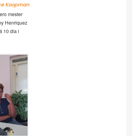
lce Koopman
pero mester
my Henriquez
 10 dia i