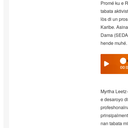
Promé ku e R
tabata aktivi
lòs di un pr
Karibe. Asina
Dama (SEDA) 
hende muhé.
00:
Myrtha Leetz
e desaroyo d
profeshonalna
prinsipalment
nan tabata m