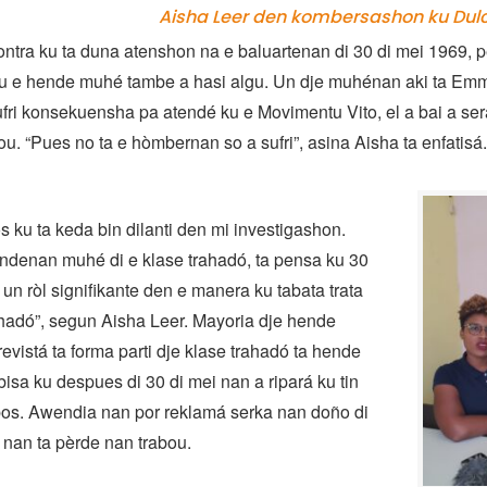
Aisha Leer den kombersashon ku Du
ontra ku ta duna atenshon na e baluartenan di 30 di mei 1969, 
ku e hende muhé tambe a hasi algu. Un dje muhénan aki ta Em
fri konsekuensha pa atendé ku e Movimentu Vito, el a bai a será
ou. “Pues no ta e hòmbernan so a sufri”, asina Aisha ta enfatisá.
os ku ta keda bin dilanti den mi investigashon.
ndenan muhé di e klase trahadó, ta pensa ku 30
 un ròl signifikante den e manera ku tabata trata
hadó”, segun Aisha Leer. Mayoria dje hende
vistá ta forma parti dje klase trahadó ta hende
 bisa ku despues di 30 di mei nan a ripará ku tin
bos. Awendia nan por reklamá serka nan doño di
u nan ta pèrde nan trabou.