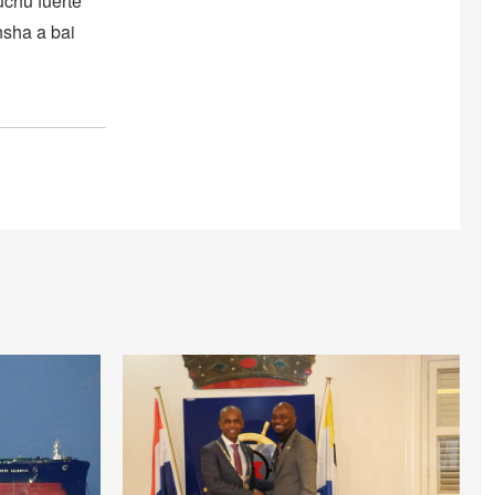
uchu fuerte
nsha a bai