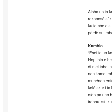
Aisha no ta k
rekonosé sí 
ku tambe a su
pèrdè su trab
Kambio
“Esei ta un k
Hopi bia e he
di mei tabatin
nan komo tra
muhénan entre
koló skur i ta
oído pa nan 
trabou, sín k