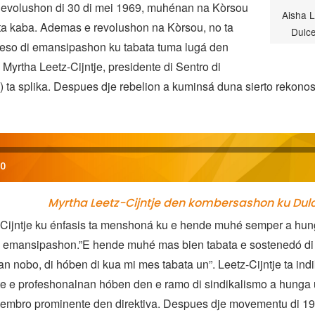
evolushon di 30 di mei 1969, muhénan na Kòrsou
Aisha L
sta kaba. Ademas e revolushon na Kòrsou, no ta
Dulc
oseso di emansipashon ku tabata tuma lugá den
 Myrtha Leetz-Cijntje, presidente di Sentro di
ta splika. Despues dje rebelion a kuminsá duna sierto rekono
00
Myrtha Leetz-Cijntje den kombersashon ku Du
-Cijntje ku énfasis ta menshoná ku e hende muhé semper a hun
i emansipashon.”E hende muhé mas bien tabata e sostenedó di
n nobo, di hóben di kua mi mes tabata un”. Leetz-Cijntje ta ind
e e profeshonalnan hóben den e ramo di sindikalismo a hunga u
iembro prominente den direktiva. Despues dje movementu di 1