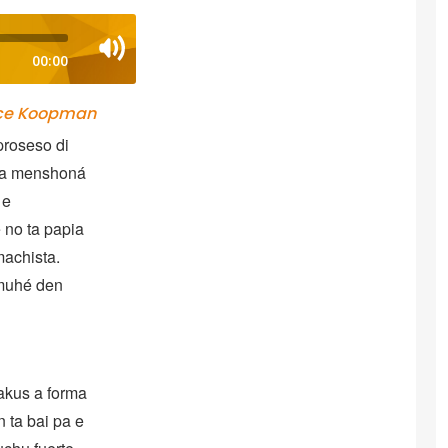
00:00
lce Koopman
proseso di
 ta menshoná
 e
 no ta papia
machista.
 muhé den
akus a forma
n ta bai pa e