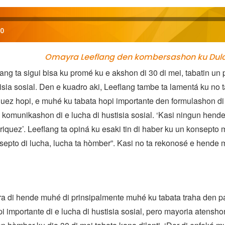
00
Omayra Leeflang den kombersashon ku Du
ng ta sigui bisa ku promé ku e akshon di 30 di mei, tabatin un 
isia sosial. Den e kuadro aki, Leeflang tambe ta lamentá ku no
ez hopi, e muhé ku tabata hopi importante den formulashon di
komunikashon di e lucha di hustisia sosial. ‘Kasi ningun hende
quez’. Leeflang ta opiná ku esaki tin di haber ku un konsepto 
septo di lucha, lucha ta hòmber”. Kasi no ta rekonosé e hende
ra di hende muhé di prinsipalmente muhé ku tabata traha den p
i importante di e lucha di hustisia sosial, pero mayoria atensho