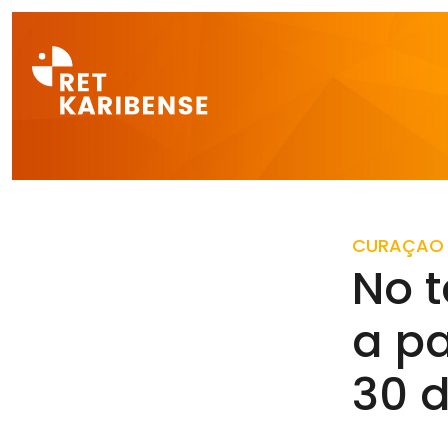
Direct naar a
CURAÇAO
No 
a pa
30 d