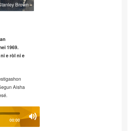
 Stanley Brown
nan
mei 1969.
i e ròl ni e
estigashon
 Segun Aisha
esé.
00:00