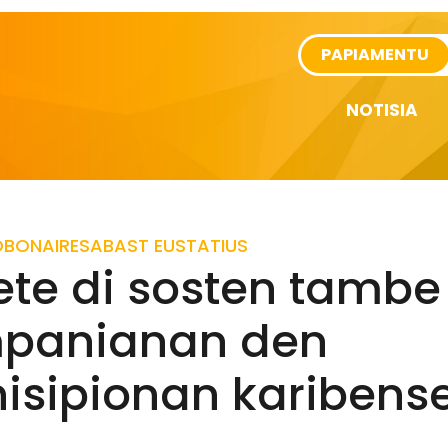
rtikel
PAPIAMENTU
NOTISIA
D
BONAIRE
SABA
ST EUSTATIUS
ete di sosten tambe
panianan den
isipionan karibens