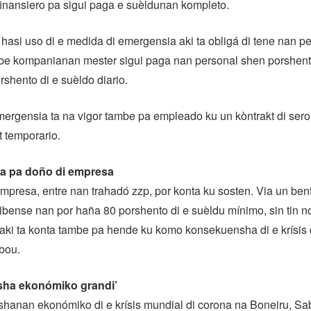
inansiero pa sigui paga e suèldunan kompleto.
asi uso di e medida di emergensia aki ta obligá di tene nan p
mbe kompanianan mester sigui paga nan personal shen porshen
rshento di e suèldo diario.
mergensia ta na vigor tambe pa empleado ku un kòntrakt di sero
t temporario.
ra pa doño di empresa
presa, entre nan trahadó zzp, por konta ku sosten. Via un ben
ibense nan por haña 80 porshento di e suèldu mínimo, sin tin n
aki ta konta tambe pa hende ku komo konsekuensha di e krísis 
bou.
ha ekonómiko grandi’
anan ekonómiko di e krísis mundial di corona na Boneiru, Sab