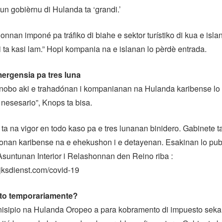
un gobièrnu di Hulanda ta ‘grandi.’
onnan imponé pa tráfiko di biahe e sektor turístiko di kua e isla
ta kasi lam.” Hopi kompania na e islanan lo pèrdè entrada.
ergensia pa tres luna
 nobo aki e trahadónan i kompanianan na Hulanda karibense lo
 nesesario”, Knops ta bisa.
a na vigor en todo kaso pa e tres lunanan binidero. Gabinete t
ionan karibense na e ehekushon i e detayenan. Esakinan lo pub
 Asuntunan Interior i Relashonnan den Reino riba :
ijksdienst.com/covid-19
to temporariamente?
nisipio na Hulanda Oropeo a para kobramento di impuesto seka