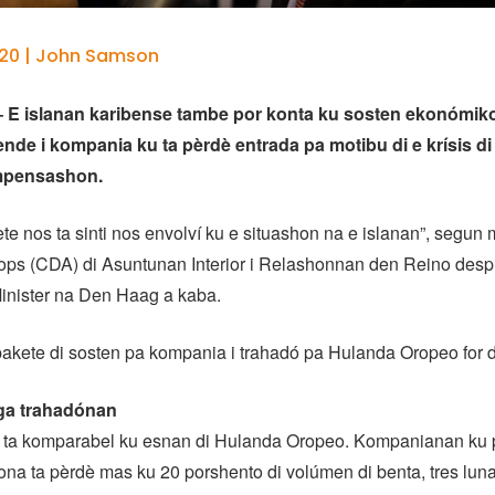
020 | John Samson
E islanan karibense tambe por konta ku sosten ekonómiko
nde i kompania ku ta pèrdè entrada pa motibu di e krísis di
mpensashon.
e nos ta sinti nos envolví ku e situashon na e islanan”, segun m
s (CDA) di Asuntunan Interior i Relashonnan den Reino desp
inister na Den Haag a kaba.
akete di sosten pa kompania i trahadó pa Hulanda Oropeo for d
aga trahadónan
ta komparabel ku esnan di Hulanda Oropeo. Kompanianan ku p
orona ta pèrdè mas ku 20 porshento di volúmen di benta, tres luna