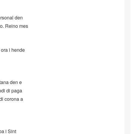
ersonal den
to. Reino mes
 ora i hende
tana den e
odi di paga
di corona a
a i Sint