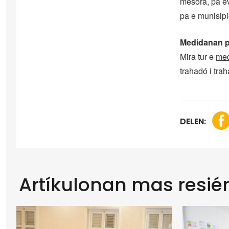
mésora, pa ev
pa e munisip
Medidanan p
Mira tur e
med
trahadó i tra
DELEN:
Artíkulonan mas resié