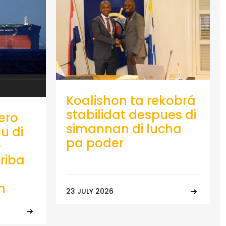
Koalishon ta rekobrá
stabilidat despues di
ero
simannan di lucha
u di
pa poder
e
riba
n
23 JULY 2026