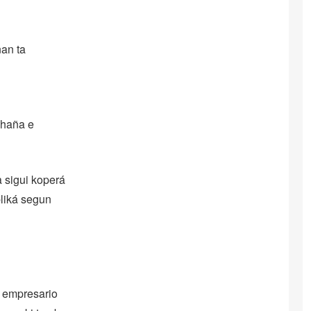
nan ta
 haña e
a sigui koperá
liká segun
 empresario