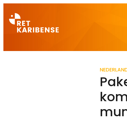
Direct naar a
NEDERLAN
Pak
kom
mun