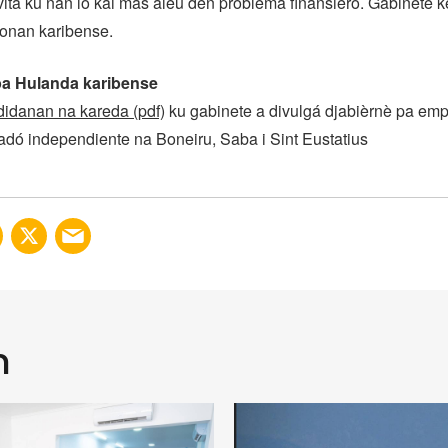
itá ku nan lo kai mas aleu den problema finansiero. Gabinete 
ionan karibense.
a Hulanda karibense
idanan na kareda (pdf)
ku gabinete a divulgá djabièrnè pa emp
hadó independiente na Boneiru, Saba i Sint Eustatius
n