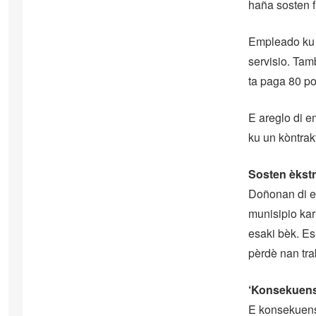
haña sosten f
Empleado ku h
servisio. Ta
ta paga 80 po
E areglo di e
ku un kòntrak
Sosten èkst
Doñonan di em
munisipio kar
esaki bèk. Es
pèrdè nan tra
‘Konsekuens
E konsekuensh