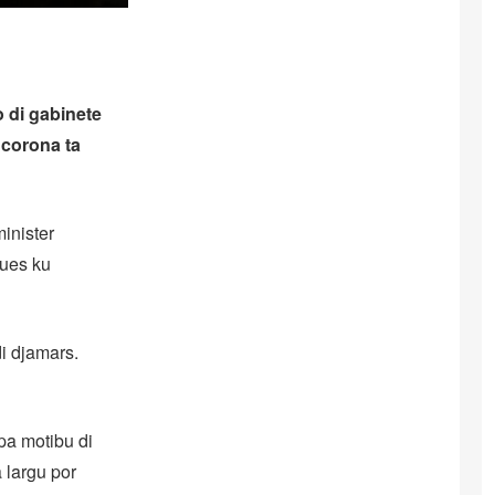
 di gabinete
 corona ta
inister
ues ku
i djamars.
a motibu di
 largu por