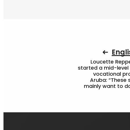
Engli
Loucette Rep
started a mid-level
vocational pr
Aruba: “These 
mainly want to do