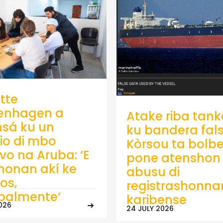
tte
enhagen a
Atake riba tank
sá ku un
ku bandera fals
io di mbo
Kòrsou ta bolb
ivo na Aruba: ‘E
pone atenshon 
onan akí ke
abusu di
os,
registrashonna
ipalmente’
karibense
026
24 JULY 2026