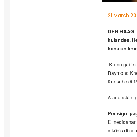
21 March 2
DEN HAAG – 
hulandes. He
haña un ko
“Komo gabinet
Raymond Knop
Konseho di M
A anunsiá e p
Por sigui p
E medidanan 
e krísis di c