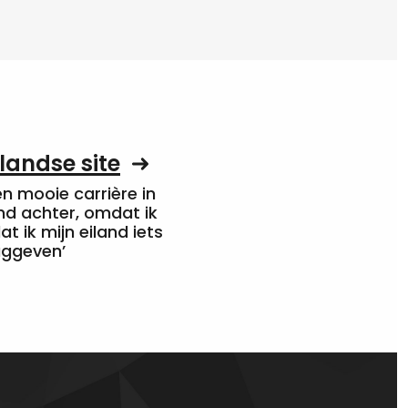
landse site
een mooie carrière in
nd achter, omdat ik
at ik mijn eiland iets
uggeven’