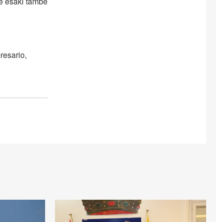
ke esaki tambe
resario,