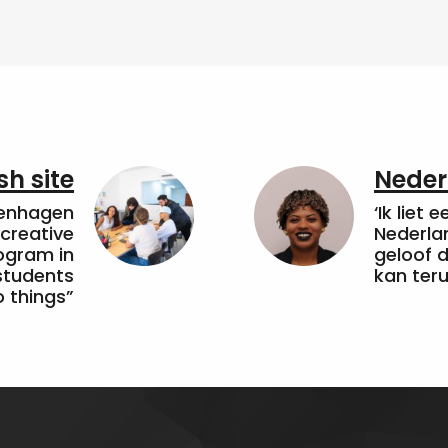
sh site
Neder
penhagen
‘Ik liet 
 creative
Nederla
ogram in
geloof d
students
kan ter
 things”