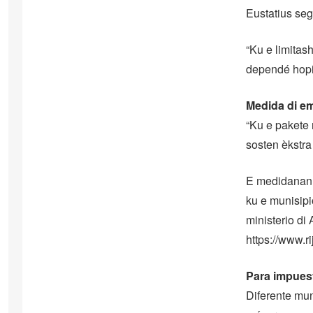
Eustatius seg
“Ku e limitash
dependé hopi 
Medida di em
“Ku e pakete
sosten èkstra
E medidanan t
ku e munisip
ministerio di
https://www.r
Para impues
Diferente mu