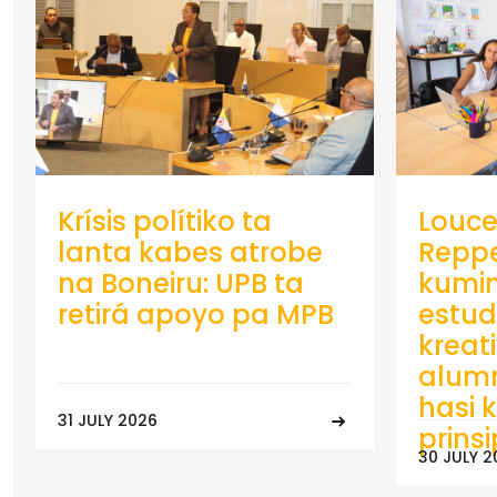
Krísis polítiko ta
Louce
lanta kabes atrobe
Repp
na Boneiru: UPB ta
kumin
retirá apoyo pa MPB
estud
kreat
alumn
hasi k
31 JULY 2026
prins
30 JULY 2