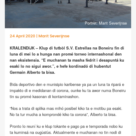
Portrèt: Marit Severijnse
24 April 2020 | Marit Severijnse
KRALENDIJK – Klup di futbòl S.V. Estrellas na Boneiru fin di
luna di mei lo a hunga nan promé torneo internashonal den
nan eksistensia. “E muchanan ta masha fèdrit i desapuntá ku
esaki lo no sigui awor.”, e hefe kordinadó di hubentut
Germain Alberto ta bisa.
Bida deportivo den e munisipio karibense ya pa un luna ta ripará e
impakto di e medidanan di corona, ounke ku ta awor numa Boneiru
tin su promé kasonan di kontaminashon.
“Nos a trata di splika mas mihó posibel kiko ta e motibu pa esaki.
No ta tur mucha a komprondé kiko ta corona”, Alberto ta bisa.
Pronto lo reuní ku e klup tokante e pago pa e temporada nobo ku
ta kuminsá na ougùstùs. Aktualmente e muchanan no tin nodi di