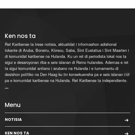
Ken nos ta
Ret Karibense ta trese notisia, aktualidat i informashon adishonal
tokante di Aruba, Boneiru, Kòrsou, Saba, Sint Eustatius i Sint Maarten i
di komunidat karibense na Hulanda. Ku un ret di periodista lokal nos ta
sigui e desaroyonan riba e seis islanan di Reino hulandes. Ademas e ret
ta sigui komunidat antiano i arubano na Hulanda i e tumamentu di
desishon polítiko na Den Haag ku tin konsekuensha pa e seis islanan i/òf
pa e komunidat karibense na Hulanda. Ret Karibense ta independiente.
...
Menu
NOTISIA
KEN NOS TA