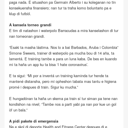
paga nada. E situashon pa Germain Alberto i su koleganan no tin
konsekuensha finansiero; nan tur ta traha komo boluntario pa e
klup di futbòl.
A kansela torneo grandi
E tim di natashon i waterpolo Barracudas a mira kanselashon di tur
nan torneonan grandi.
“Esaki ta masha lástima. Nos lo a bai Barbados, Aruba i Colombia”
Simone Sweers, trainer di waterpolo pa mucha bou di 14 aña, ta
lamentá. E training tambe a para un luna kaba. De bes en kuando
mi ta haña un app ku ta bisa ‘I hate coronavirus’.
E ta sigui: “Mi por a inventá un training kaminda tur hende ta
mantené distansha, pero mi opheshon tabata mas tantu e higiena
promé i despues di train. Sigur ku mucha.”
E hungadónan ta haña un skema pa train sí tur siman pa tene nan
kondishon na nivel; “Tambe nos a parti yabi pa nan por kue un gol
òf un bala.”
A pidi pakete di emergensia
Na e skol di deporte Health and Fitness Center despues di e