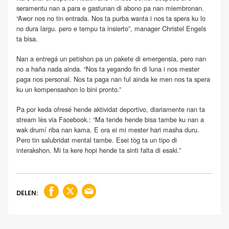
seramentu nan a para e gastunan di abono pa nan miembronan.
“Awor nos no tin entrada. Nos ta purba wanta i nos ta spera ku lo
no dura largu. pero e tempu ta insierto”, manager Christel Engels
ta bisa.
Nan a entregá un petishon pa un pakete di emergensia, pero nan
no a haña nada ainda. “Nos ta yegando fin di luna i nos mester
paga nos personal. Nos ta paga nan ful ainda ke men nos ta spera
ku un kompensashon lo bini pronto.”
Pa por keda ofresé hende aktividat deportivo, diariamente nan ta
stream lès via Facebook.: “Ma tende hende bisa tambe ku nan a
wak drumí riba nan kama. E ora ei mi mester hari masha duru.
Pero tin salubridat mental tambe. Esei tòg ta un tipo di
interakshon. Mi ta kere hopi hende ta sinti falta di esaki.”
DELEN: