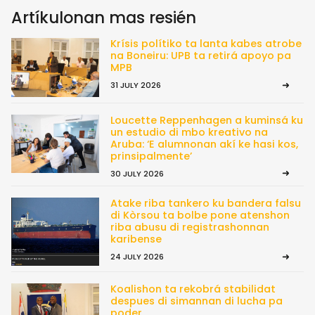
Artíkulonan mas resién
Krísis polítiko ta lanta kabes atrobe
na Boneiru: UPB ta retirá apoyo pa
MPB
31 JULY 2026
Loucette Reppenhagen a kuminsá ku
un estudio di mbo kreativo na
Aruba: ‘E alumnonan akí ke hasi kos,
prinsipalmente’
30 JULY 2026
Atake riba tankero ku bandera falsu
di Kòrsou ta bolbe pone atenshon
riba abusu di registrashonnan
karibense
24 JULY 2026
Koalishon ta rekobrá stabilidat
despues di simannan di lucha pa
poder