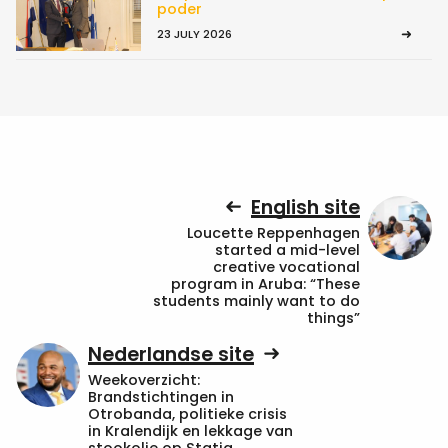
poder
23 JULY 2026
English site
Loucette Reppenhagen
started a mid-level
creative vocational
program in Aruba: “These
students mainly want to do
things”
Nederlandse site
Weekoverzicht:
Brandstichtingen in
Otrobanda, politieke crisis
in Kralendijk en lekkage van
stookolie op Statia