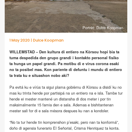
Portrèt: Dulce Koopman
1 May 2020 | Dulce Koopman
WILLEMSTAD – Den kultura di entiero na Kòrsou hopi bia ta
tuma despedida den grupo grandi i kontakto personal físiko
ta hunga un papel grandi. Pa motibu di e vírus corona esaki
no ta posibel mas. Kon pariente di defuntu i mundu di entiero
ta trata ku e situashon nobo aki?
Pa evitá ku e vírùs ta sigui plama gobièrnu di Kòrsou a disidí ku no
mas ku trinta hende por partisipá na un entiero na e isla. Tambe tur
hende ei mester mantené un distansha di dos meter i por tin
maksimalmente 15 famia den e sala. Ademas e bishitantenan
mester sali for di e sala mésora despues ku nan a kondoler.
“No ta tur hende tin komprenshon p’esaki, pero nan ta konformá”,
doño di agensia funerario El Señorial, Crisma Henriquez ta konta.