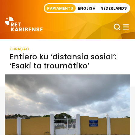
Direct naar artikel
PAPIAMENTU
ENGLISH
NEDERLANDS
CURAÇAO
Entiero ku ‘distansia sosial’:
‘Esaki ta troumátiko’