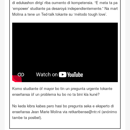
di edukashon dirigí riba oumento di kompetensia. “E meta ta pa
‘empower’ studiante pa desaroyá independientemente.” Na mart
Molina a tene un Ted-talk tokante su ‘método tough love’.
Komo studiante òf mayor bo tin un pregunta urgente tokante
enseñansa òf un problema ku bo no ta bini kla kuné?
No keda kibra kabes pero hasi bo pregunta seka e eksperto di
enseñansa Jean Marie Molina via retkaribense@ntr.nl (anónimo
tambe ta posibel).