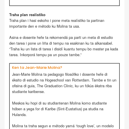
Traha plan realístiko
Traha plan i hasi eskoho i pone meta realístiko ta partinan
importante den e método ku Molina ta usa.
Asina e dosente hefe ta rekomendá pa parti un meta di estudio
den tarea i pone un liña di tempu na esakinan ku ta alkansabel.
“Traha ku un lista di tarea i disidí kuantu tempu bo mester pa kada
tarea. Inkorporá tempu pa un pouze tambe.”
Ken ta Jean-Marie Molina?
Jean-Marie Molina ta pedagogo filosófiko i dosente hefe di
éksito di estudio na Hogeschool van Rotterdam. Tambe e tin un
ofisina di guia, The Graduation Clinic, ku un fókùs èkstra riba
studiante karibense.
Meskos ku hopi di su studiantenan Molina komo studiante
hóben a yega for di Karibe (Sint-Eustatius) pa studia na
Hulanda.
Molina ta traha segun e método yamá ‘tough love’, un modelo