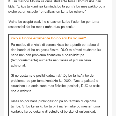
Ku su método Molina ke duna studiante forsa i kòntròl riba nan
bida. “E kos ta kuminsá kaminda bo ta puntra bo mes pakiko bo a
skohe pa un estudio i e realisashon ku ta bo eskoho.”
“Asina bo aseptá esaki i e situashon ku bo t‘aden bo por tuma
responsabilidat bo mes i traha duru pa esaki.”
Kiko si finansieramente bo no sali ku bo sèn?
Pa motibu di e krísis di corona kisas bo a pèrdè bo trabou di
den banda òf bo tin gastu èkstra. DUO ta ofresé studiante ku
haña nan den problema finansiero e posibilidat pa
(temporariamente) oumentá nan fiansa òf pidi un beka
adishonal.
Si no opstante e posibilidatnan aki tòg bo ta haña bo den
problema, bo por tuma kontakto ku DUO. “Nos ta palabrá e
situashon i lo anda kuné mas fleksibel posibel”, DUO ta skibi
riba e website.
Kisas bo por haña prolongashon pa bo término di diploma
tambe. Si bo ke sa ku bo ta bini na remarke bo mester tuma
kontakto ku bo dekano di estudio di bo skol òf universidat.