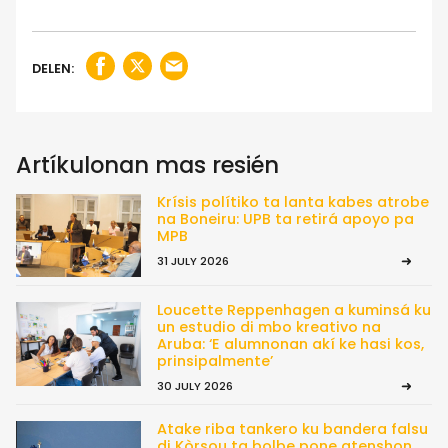
DELEN:
Artíkulonan mas resién
Krísis polítiko ta lanta kabes atrobe
na Boneiru: UPB ta retirá apoyo pa
MPB
31 JULY 2026
Loucette Reppenhagen a kuminsá ku
un estudio di mbo kreativo na
Aruba: ‘E alumnonan akí ke hasi kos,
prinsipalmente’
30 JULY 2026
Atake riba tankero ku bandera falsu
di Kòrsou ta bolbe pone atenshon