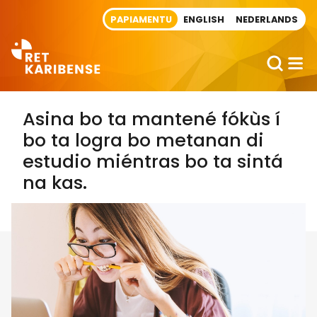
Direct naar artikel
PAPIAMENTU
ENGLISH
NEDERLANDS
Asina bo ta mantené fókùs í
bo ta logra bo metanan di
estudio miéntras bo ta sintá
na kas.