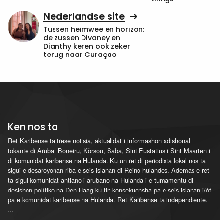
Nederlandse site
Tussen heimwee en horizon:
de zussen Divaney en
Dianthy keren ook zeker
terug naar Curaçao
Ken nos ta
Ret Karibense ta trese notisia, aktualidat i informashon adishonal
tokante di Aruba, Boneiru, Kòrsou, Saba, Sint Eustatius i Sint Maarten i
di komunidat karibense na Hulanda. Ku un ret di periodista lokal nos ta
sigui e desaroyonan riba e seis islanan di Reino hulandes. Ademas e ret
ta sigui komunidat antiano i arubano na Hulanda i e tumamentu di
desishon polítiko na Den Haag ku tin konsekuensha pa e seis islanan i/òf
pa e komunidat karibense na Hulanda. Ret Karibense ta independiente.
...