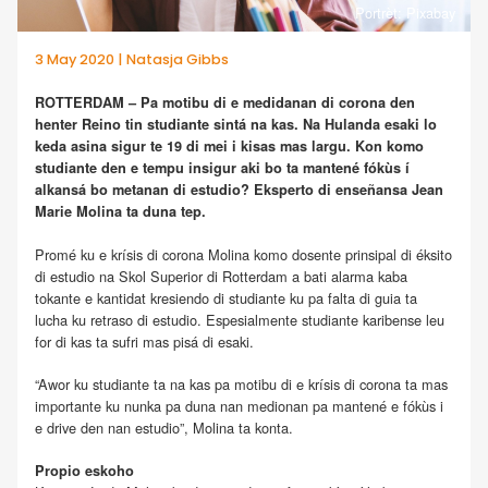
Portrèt: Pixabay
3 May 2020 | Natasja Gibbs
ROTTERDAM – Pa motibu di e medidanan di corona den
henter Reino tin studiante sintá na kas. Na Hulanda esaki lo
keda asina sigur te 19 di mei i kisas mas largu. Kon komo
studiante den e tempu insigur aki bo ta mantené fókùs í
alkansá bo metanan di estudio? Eksperto di enseñansa Jean
Marie Molina ta duna tep.
Promé ku e krísis di corona Molina komo dosente prinsipal di éksito
di estudio na Skol Superior di Rotterdam a bati alarma kaba
tokante e kantidat kresiendo di studiante ku pa falta di guia ta
lucha ku retraso di estudio. Espesialmente studiante karibense leu
for di kas ta sufri mas pisá di esaki.
“Awor ku studiante ta na kas pa motibu di e krísis di corona ta mas
importante ku nunka pa duna nan medionan pa mantené e fókùs i
e drive den nan estudio”, Molina ta konta.
Propio eskoho