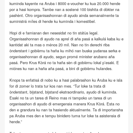
kuminda kayente na Aruba i 8000 e-voucher ku kua 20.000 hende
por a hasi kompra. Tambe nan a sostené 100 bishita di dòkter na
pashènt. Otro organisashonnan di ayudo ainda semanalmente ta
suministrá míles di hende ku kuminda i komestibel.
Hopi di e famianan den nesesidat no tin státùs legal.
Organisashonnan di ayudo na aprel di aña pasá a kalkulá kaba ku e
kantidat aki ta mas o ménos 20 mil. Nan no tin derechi riba
ònderstant i gobièrnu ta haña ku mihó nan buska yudansa serka e
organisashonnan di ayudo, segun promé minister arubano aña
pasá. Pero Krus Kòrá no ta haña sèn di gobièrnu lokal p’esaki. E
miónes ku nan a haña aña pasá, a bini di gobièrnu hulandes.
Knops ta enfatisá di nobo ku a hasi palabrashon ku Aruba ku e isla
for di zomer lo trata tur kos nan mes. “Tur loke ta trata di
ònderstant, bijstand, bijstand ekstraordinario, ayudo di kuminda.
Esaki no ta un tarea di Reino mas ni tampoko un tarea di un
organisashon di ayudo di emergensia manera Krus Kòrá. Esta no
den e grandura ku nan ta hasiendo aktualmente. Ta di importansha
pa Aruba mes den e tempu binidero tuma tur loke ta asistensia di
hende.”