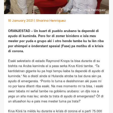
Portrèt: Sharina Henriquez
10 January 2021 | Sharina Henriquez
ORANJESTAD – Un kuart di pueblo arubano ta dependé di
ayudo di kuminda. Pero for di zomer binidero e isla mes
mester por yuda e grupo aki i otro hende tambe ku ta lèn riba
por ehèmpel e ònderstant spesial (Fase) pa motibu di e krísis
di corona.
Esaki sekretario di estado Raymond Knops ta bisa durante di su
bishita na Aruba kaminda el a pasa serka Krus Kòrá tambe. “Ta
kantidatnan gigante ku pa hopi tempu kaba ta dependé di ayudo di
kuminda.” No a disidí ainda si Hulanda atrobe ta bai duna sèn pa
ayudo di emergensia. “Pronto lo tuma e desishonnan aki pues mi
no por kana dilanti riba esaki. Na mes momento mi ta bisa, i esaki
awor tabata mi señal tambe na gobièrnu arubano: un djis nos a
yega un aña mas leu; ainda ta trata di ayudo di emergensia? Òf di
un situashon ku e pais mes mester tuma pa trata?’
Krus Kòrá ta mèldu ku durante e krísis di corona el a parti 75.000