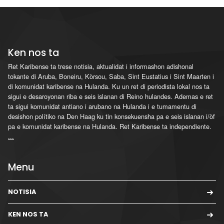
Ken nos ta
Ret Karibense ta trese notisia, aktualidat i informashon adishonal
tokante di Aruba, Boneiru, Kòrsou, Saba, Sint Eustatius i Sint Maarten i
di komunidat karibense na Hulanda. Ku un ret di periodista lokal nos ta
sigui e desaroyonan riba e seis islanan di Reino hulandes. Ademas e ret
ta sigui komunidat antiano i arubano na Hulanda i e tumamentu di
desishon polítiko na Den Haag ku tin konsekuensha pa e seis islanan i/òf
pa e komunidat karibense na Hulanda. Ret Karibense ta independiente.
...
Menu
NOTISIA
KEN NOS TA