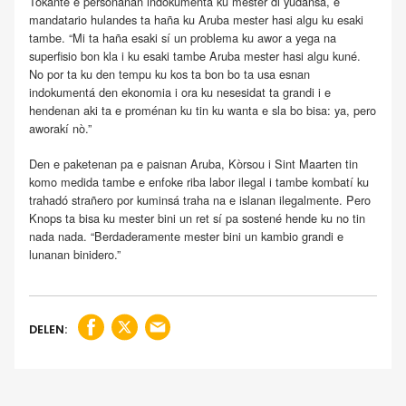
Tokante e personanan indokumentá ku mester di yudansa, e
mandatario hulandes ta haña ku Aruba mester hasi algu ku esaki
tambe. “Mi ta haña esaki sí un problema ku awor a yega na
superfisio bon kla i ku esaki tambe Aruba mester hasi algu kuné.
No por ta ku den tempu ku kos ta bon bo ta usa esnan
indokumentá den ekonomia i ora ku nesesidat ta grandi i e
hendenan aki ta e proménan ku tin ku wanta e sla bo bisa: ya, pero
aworakí nò.”
Den e paketenan pa e paisnan Aruba, Kòrsou i Sint Maarten tin
komo medida tambe e enfoke riba labor ilegal i tambe kombatí ku
trahadó strañero por kuminsá traha na e islanan ilegalmente. Pero
Knops ta bisa ku mester bini un ret sí pa sostené hende ku no tin
nada nada. “Berdaderamente mester bini un kambio grandi e
lunanan binidero.”
DELEN: