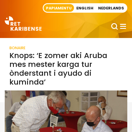
Direct naar artikel
PAPIAMENTU
ENGLISH
NEDERLANDS
BONAIRE
Knops: ‘E zomer aki Aruba
mes mester karga tur
ònderstant i ayudo di
kuminda’