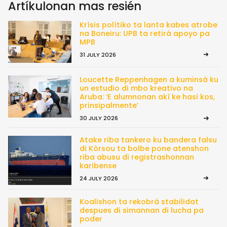
Artíkulonan mas resién
Krísis polítiko ta lanta kabes atrobe
na Boneiru: UPB ta retirá apoyo pa
MPB
31 JULY 2026
Loucette Reppenhagen a kuminsá ku
un estudio di mbo kreativo na
Aruba: ‘E alumnonan akí ke hasi kos,
prinsipalmente’
30 JULY 2026
Atake riba tankero ku bandera falsu
di Kòrsou ta bolbe pone atenshon
riba abusu di registrashonnan
karibense
24 JULY 2026
Koalishon ta rekobrá stabilidat
despues di simannan di lucha pa
poder