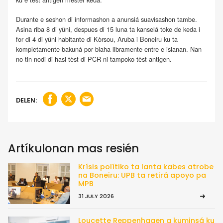
Durante e seshon di informashon a anunsiá suavisashon tambe.
Asina riba 8 di yüni, despues di 15 luna ta kanselá toke de keda i
for di 4 di yüni habitante di Kòrsou, Aruba i Boneiru ku ta
kompletamente bakuná por biaha libramente entre e islanan. Nan
no tin nodi di hasi tèst di PCR ni tampoko tèst antigen.
DELEN:
Artíkulonan mas resién
Krísis polítiko ta lanta kabes atrobe
na Boneiru: UPB ta retirá apoyo pa
MPB
31 JULY 2026
Loucette Reppenhagen a kuminsá ku