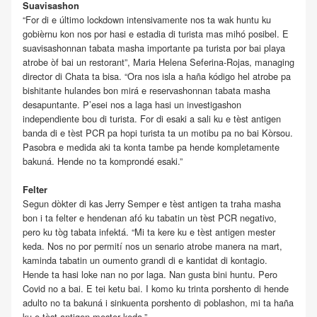
Suavisashon
“For di e último lockdown intensivamente nos ta wak huntu ku
gobièrnu kon nos por hasi e estadia di turista mas mihó posibel. E
suavisashonnan tabata masha importante pa turista por bai playa
atrobe òf bai un restorant”, Maria Helena Seferina-Rojas, managing
director di Chata ta bisa. “Ora nos isla a haña kódigo hel atrobe pa
bishitante hulandes bon mirá e reservashonnan tabata masha
desapuntante. P’esei nos a laga hasi un investigashon
independiente bou di turista. For di esaki a sali ku e tèst antigen
banda di e tèst PCR pa hopi turista ta un motibu pa no bai Kòrsou.
Pasobra e medida aki ta konta tambe pa hende kompletamente
bakuná. Hende no ta komprondé esaki.”
Felter
Segun dòkter di kas Jerry Semper e tèst antigen ta traha masha
bon i ta felter e hendenan afó ku tabatin un tèst PCR negativo,
pero ku tòg tabata infektá. “Mi ta kere ku e tèst antigen mester
keda. Nos no por permití nos un senario atrobe manera na mart,
kaminda tabatin un oumento grandi di e kantidat di kontagio.
Hende ta hasi loke nan no por laga. Nan gusta bini huntu. Pero
Covid no a bai. E tei ketu bai. I komo ku trinta porshento di hende
adulto no ta bakuná i sinkuenta porshento di poblashon, mi ta haña
ku e tèst antigen mester keda.”