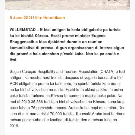
Portrèt: Kim Hendriksen
9 June 2021 | Kim Hendriksen
WILLEMSTAD – E tèst antigen ta keda obligatorio pa turista
ku ke bishitá Kòrsou. Esaki promé minister Eugene
Rhuggenaath a bisa djabièrnè durante un reunion
komunikativo di prensa. Algun organisashon di interes algun
dia promé a hala atenshon p’esaki kaba. Nan ke pa anulá e
tèst.
Segun Curaçao Hospitality and Tourism Association (CHATA) e tèst
antigen, ku mester hasi tres dia despues di yegada banda di e tèst
PCR obligatorio promé ku baimentu, ta spanta turista ku e ora ei
no ke bini di vakashon na e isla. Esaki lo ta aklará pakiko tin asina
poko turista Turismo na Kòrsou ta oumentá masha poko poko. Na
mei di 2019 36.386 turista a bini di vakashon na Kòrsou. Luna ku a
pasa tabata 76 porshento ménos. Aruba ta bai hopi mas mihó. Den
luna di mei nan a risibí 70.000 turista. Ku esaki Aruba kasi ta riba e
mésun porsentahe di e kantidat di turista den e mésun luna na
2019.