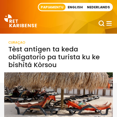
Direct naar artikel
PAPIAMENTU
ENGLISH
NEDERLANDS
CURAÇAO
Tèst antigen ta keda
obligatorio pa turista ku ke
bishitá Kòrsou