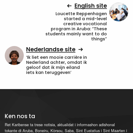
English site
Loucette Reppenhagen
started a mid-level
creative vocational
program in Aruba: “These
students mainly want to do
things”
Nederlandse site
‘Ik liet een mooie carrière in
Nederland achter, omdat ik
geloof dat ik mijn eiland
iets kan teruggeven’
Ken nos ta
Ret Karibense ta trese notisia, aktualidat i informashon adishonal
tokante di Aruba, Boneiru, Kòrsou, Saba, Sint Eustatius i Sint Maarten i