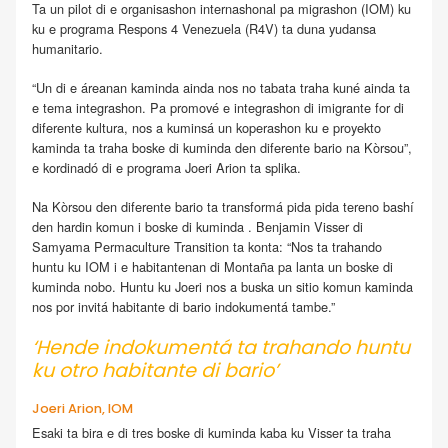
Ta un pilot di e organisashon internashonal pa migrashon (IOM) ku
ku e programa Respons 4 Venezuela (R4V) ta duna yudansa
humanitario.
“Un di e áreanan kaminda ainda nos no tabata traha kuné ainda ta
e tema integrashon. Pa promové e integrashon di imigrante for di
diferente kultura, nos a kuminsá un koperashon ku e proyekto
kaminda ta traha boske di kuminda den diferente bario na Kòrsou”,
e kordinadó di e programa Joeri Arion ta splika.
Na Kòrsou den diferente bario ta transformá pida pida tereno bashí
den hardin komun i boske di kuminda . Benjamin Visser di
Samyama Permaculture Transition ta konta: “Nos ta trahando
huntu ku IOM i e habitantenan di Montaña pa lanta un boske di
kuminda nobo. Huntu ku Joeri nos a buska un sitio komun kaminda
nos por invitá habitante di bario indokumentá tambe.”
‘Hende indokumentá ta trahando huntu
ku otro habitante di bario’
Joeri Arion, IOM
Esaki ta bira e di tres boske di kuminda kaba ku Visser ta traha