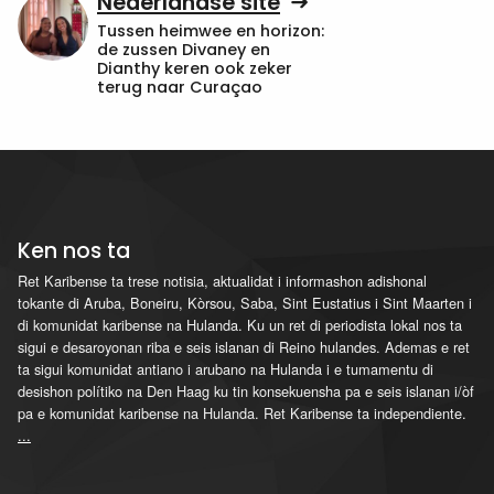
Nederlandse site
Tussen heimwee en horizon:
de zussen Divaney en
Dianthy keren ook zeker
terug naar Curaçao
Ken nos ta
Ret Karibense ta trese notisia, aktualidat i informashon adishonal
tokante di Aruba, Boneiru, Kòrsou, Saba, Sint Eustatius i Sint Maarten i
di komunidat karibense na Hulanda. Ku un ret di periodista lokal nos ta
sigui e desaroyonan riba e seis islanan di Reino hulandes. Ademas e ret
ta sigui komunidat antiano i arubano na Hulanda i e tumamentu di
desishon polítiko na Den Haag ku tin konsekuensha pa e seis islanan i/òf
pa e komunidat karibense na Hulanda. Ret Karibense ta independiente.
...