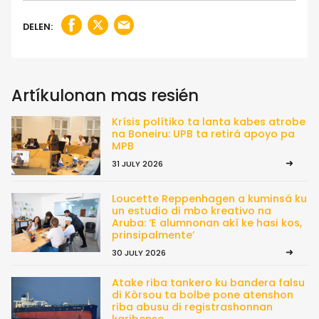
DELEN:
Artíkulonan mas resién
Krísis polítiko ta lanta kabes atrobe
na Boneiru: UPB ta retirá apoyo pa
MPB
31 JULY 2026
Loucette Reppenhagen a kuminsá ku
un estudio di mbo kreativo na
Aruba: ‘E alumnonan akí ke hasi kos,
prinsipalmente’
30 JULY 2026
Atake riba tankero ku bandera falsu
di Kòrsou ta bolbe pone atenshon
riba abusu di registrashonnan