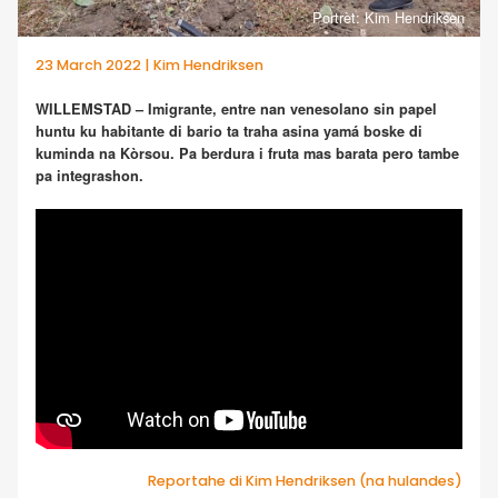
Portrèt: Kim Hendriksen
23 March 2022 | Kim Hendriksen
WILLEMSTAD – Imigrante, entre nan venesolano sin papel
huntu ku habitante di bario ta traha asina yamá boske di
kuminda na Kòrsou. Pa berdura i fruta mas barata pero tambe
pa integrashon.
Reportahe di Kim Hendriksen (na hulandes)