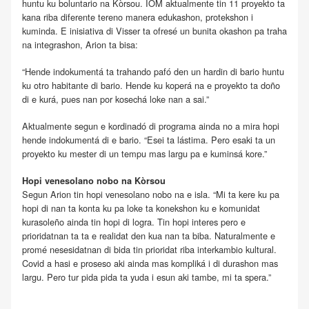
huntu ku boluntario na Kòrsou. IOM aktualmente tin 11 proyekto ta
kana riba diferente tereno manera edukashon, protekshon i
kuminda. E inisiativa di Visser ta ofresé un bunita okashon pa traha
na integrashon, Arion ta bisa:
“Hende indokumentá ta trahando pafó den un hardin di bario huntu
ku otro habitante di bario. Hende ku koperá na e proyekto ta doño
di e kurá, pues nan por kosechá loke nan a sai.”
Aktualmente segun e kordinadó di programa ainda no a mira hopi
hende indokumentá di e bario. “Esei ta lástima. Pero esaki ta un
proyekto ku mester di un tempu mas largu pa e kuminsá kore.”
Hopi venesolano nobo na Kòrsou
Segun Arion tin hopi venesolano nobo na e isla. “Mi ta kere ku pa
hopi di nan ta konta ku pa loke ta konekshon ku e komunidat
kurasoleño ainda tin hopi di logra. Tin hopi interes pero e
prioridatnan ta ta e realidat den kua nan ta biba. Naturalmente e
promé nesesidatnan di bida tin prioridat riba interkambio kultural.
Covid a hasi e proseso aki ainda mas kompliká i di durashon mas
largu. Pero tur pida pida ta yuda i esun aki tambe, mi ta spera.”