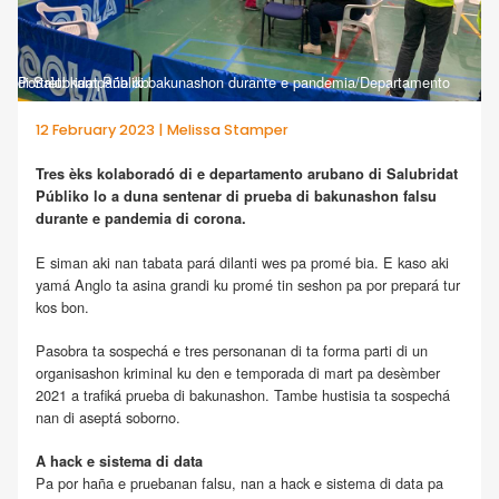
Portrèt: kampaña di bakunashon durante e pandemia/Departamento di Salubridat Públiko
12 February 2023 | Melissa Stamper
Tres èks kolaboradó di e departamento arubano di Salubridat
Públiko lo a duna sentenar di prueba di bakunashon falsu
durante e pandemia di corona.
E siman aki nan tabata pará dilanti wes pa promé bia. E kaso aki
yamá Anglo ta asina grandi ku promé tin seshon pa por prepará tur
kos bon.
Pasobra ta sospechá e tres personanan di ta forma parti di un
organisashon kriminal ku den e temporada di mart pa desèmber
2021 a trafiká prueba di bakunashon. Tambe hustisia ta sospechá
nan di aseptá soborno.
A hack e sistema di data
Pa por haña e pruebanan falsu, nan a hack e sistema di data pa