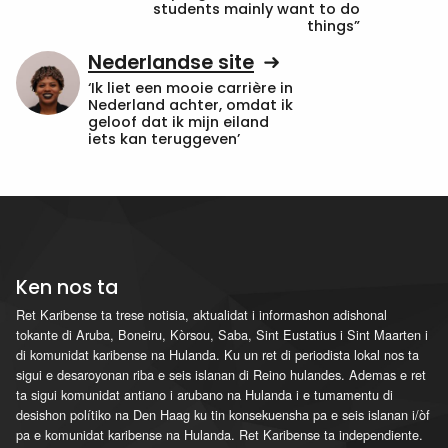
students mainly want to do
things”
Nederlandse site
‘Ik liet een mooie carrière in
Nederland achter, omdat ik
geloof dat ik mijn eiland
iets kan teruggeven’
Ken nos ta
Ret Karibense ta trese notisia, aktualidat i informashon adishonal
tokante di Aruba, Boneiru, Kòrsou, Saba, Sint Eustatius i Sint Maarten i
di komunidat karibense na Hulanda. Ku un ret di periodista lokal nos ta
sigui e desaroyonan riba e seis islanan di Reino hulandes. Ademas e ret
ta sigui komunidat antiano i arubano na Hulanda i e tumamentu di
desishon polítiko na Den Haag ku tin konsekuensha pa e seis islanan i/òf
pa e komunidat karibense na Hulanda. Ret Karibense ta independiente.