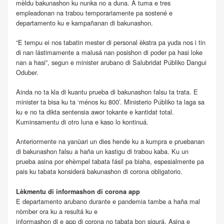
mèldu bakunashon ku nunka no a duna. A tuma e tres
empleadonan na trabou temporariamente pa sostené e
departamento ku e kampañanan di bakunashon.
“E tempu ei nos tabatin mester di personal èkstra pa yuda nos i tin
di nan lástimamente a malusá nan posishon di poder pa hasi loke
nan a hasi”, segun e minister arubano di Salubridat Públiko Dangui
Oduber.
Ainda no ta kla di kuantu prueba di bakunashon falsu ta trata. E
minister ta bisa ku ta ‘ménos ku 800’. Ministerio Públiko ta laga sa
ku e no ta dikta sentensia awor tokante e kantidat total.
Kuminsamentu di otro luna e kaso lo kontinuá.
Anteriormente na yanüari un dies hende ku a kumpra e pruebanan
di bakunashon falsu a haña un kastigu di trabou kaba. Ku un
prueba asina por ehèmpel tabata fásil pa biaha, espesialmente pa
pais ku tabata konsiderá bakunashon di corona obligatorio.
Lèkmentu di informashon di corona app
E departamento arubano durante e pandemia tambe a haña mal
nòmber ora ku a resultá ku e
informashon di e app di corona no tabata bon sigurá
. Asina e