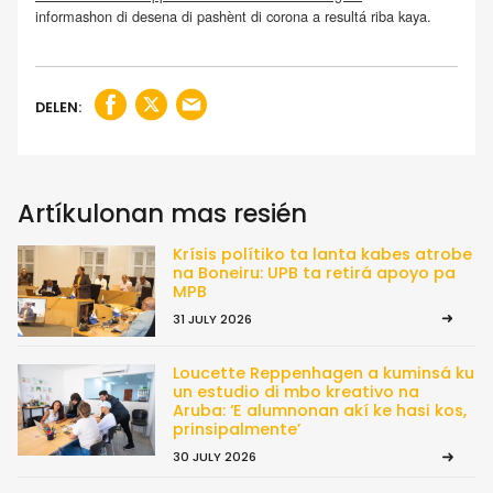
informashon di desena di pashènt di corona a resultá riba kaya.
DELEN:
Artíkulonan mas resién
Krísis polítiko ta lanta kabes atrobe
na Boneiru: UPB ta retirá apoyo pa
MPB
31 JULY 2026
Loucette Reppenhagen a kuminsá ku
un estudio di mbo kreativo na
Aruba: ‘E alumnonan akí ke hasi kos,
prinsipalmente’
30 JULY 2026