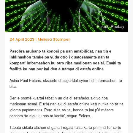
Portrèt: Pixabay
24 April 2023 | Melissa Stamper
Pasobra arubano ta konosí pa nan amabilidat, nan tin e
inklinashon tambe pa yuda otro i gustosamente nan ta
kompartí informashon ku otro riba medionan sosial. Esaki ta
fasilitá ku nan por kai den e trampa di estafa online.
Asina Paul Eelens, eksperto di seguridat cyber i di informashon, ta
bisa.
Den e promé kuartal tabatin un ola di estafador aktivo riba
medionan sosial. E triki nan aki di estafa online kasi nunka no ta na
idioma papiamentu. Pero si ta asina, hende ta kai p’é mésora
pasobra ‘ta algu ku nos ta konfia’, segun Eelens.
Tabata sirkulá akshon di gana i regalá falsu ku ta primintí tur sorto