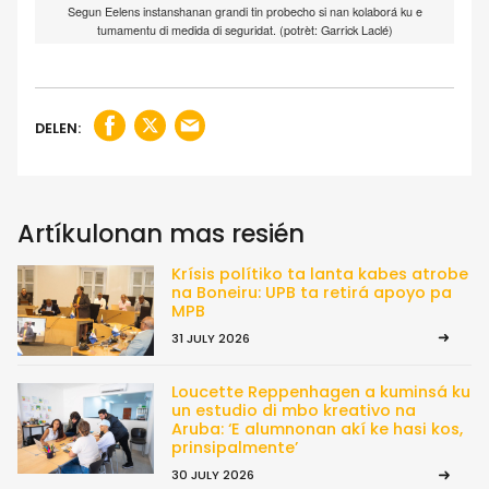
Segun Eelens instanshanan grandi tin probecho si nan kolaborá ku e
tumamentu di medida di seguridat. (potrèt: Garrick Laclé)
DELEN:
Artíkulonan mas resién
Krísis polítiko ta lanta kabes atrobe
na Boneiru: UPB ta retirá apoyo pa
MPB
31 JULY 2026
Loucette Reppenhagen a kuminsá ku
un estudio di mbo kreativo na
Aruba: ‘E alumnonan akí ke hasi kos,
prinsipalmente’
30 JULY 2026