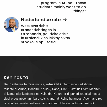
program in Aruba: “These
students mainly want to do
things”
Nederlandse site
Weekoverzicht:
Brandstichtingen in
Otrobanda, politieke crisis
in Kralendijk en lekkage van
stookolie op Statia
Ken nos ta
Ret Karibense ta trese notisia, aktualidat i informashon adishonal
tokante di Aruba, Boneiru, Kòrsou, Saba, Sint Eustatius i Sint Maarten i
di komunidat karibense na Hulanda. Ku un ret di periodista lokal nos ta
sigui e desaroyonan riba e seis islanan di Reino hulandes. Ademas e ret
ta sigui komunidat antiano i arubano na Hulanda i e tumamentu di