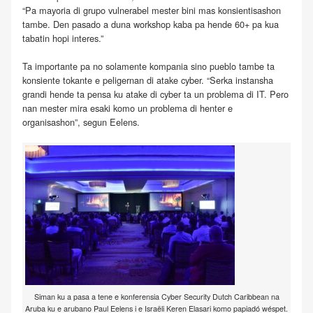
“Pa mayoria di grupo vulnerabel mester bini mas konsientisashon
tambe. Den pasado a duna workshop kaba pa hende 60+ pa kua
tabatin hopi interes.”
Ta importante pa no solamente kompania sino pueblo tambe ta
konsiente tokante e peligernan di atake cyber. “Serka instansha
grandi hende ta pensa ku atake di cyber ta un problema di IT. Pero
nan mester mira esaki komo un problema di henter e
organisashon”, segun Eelens.
Siman ku a pasa a tene e konferensia Cyber Security Dutch Caribbean na
Aruba ku e arubano Paul Eelens i e Israëli Keren Elasari komo papiadó wéspet.