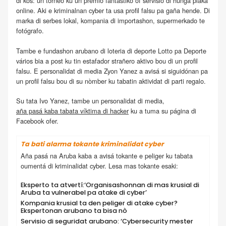
di kos: un torneo ku un premio fantástiko òf servisio di hunga plaka
online. Aki e kriminalnan cyber ta usa profil falsu pa gaña hende. Di
marka di serbes lokal, kompania di importashon, supermerkado te
fotógrafo.
Tambe e fundashon arubano di loteria di deporte Lotto pa Deporte
vários bia a post ku tin estafador strañero aktivo bou di un profil
falsu. E personalidat di media Zyon Yanez a avisá si siguidónan pa
un profil falsu bou di su nòmber ku tabatin aktividat di parti regalo.
Su tata Ivo Yanez, tambe un personalidat di media,
aña pasá kaba tabata víktima di hacker
ku a tuma su página di
Facebook ofer.
Ta bati alarma tokante kriminalidat cyber
Aña pasá na Aruba kaba a avisá tokante e peliger ku tabata
oumentá di kriminalidat cyber. Lesa mas tokante esaki:
Eksperto ta atvertí:‘Organisashonnan di mas krusial di
Aruba ta vulnerabel pa atake di cyber’
Kompania krusial ta den peliger di atake cyber?
Ekspertonan arubano ta bisa nò
Servisio di seguridat arubano: ‘Cybersecurity mester