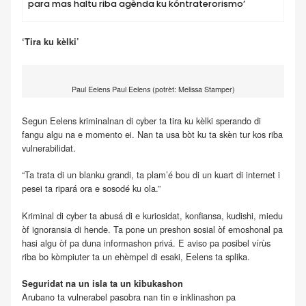
para mas haltu riba agènda ku kóntraterorismo’
‘Tira ku kèlki’
Paul Eelens Paul Eelens (potrèt: Melissa Stamper)
Segun Eelens kriminalnan di cyber ta tira ku kèlki sperando di
fangu algu na e momento ei. Nan ta usa bòt ku ta skèn tur kos riba
vulnerabilidat.
“Ta trata di un blanku grandi, ta plam’é bou di un kuart di internet i
pesei ta ripará ora e sosodé ku ola.”
Kriminal di cyber ta abusá di e kuriosidat, konfiansa, kudishi, miedu
òf ignoransia di hende. Ta pone un preshon sosial òf emoshonal pa
hasi algu òf pa duna informashon privá. E aviso pa posibel vírùs
riba bo kòmpiuter ta un ehèmpel di esaki, Eelens ta splika.
Seguridat na un isla ta un kibukashon
Arubano ta vulnerabel pasobra nan tin e inklinashon pa