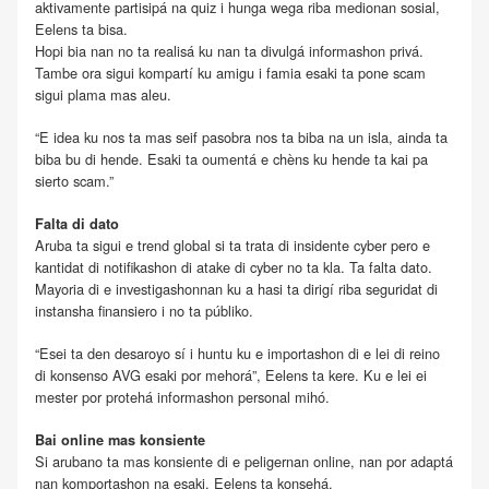
aktivamente partisipá na quiz i hunga wega riba medionan sosial,
Eelens ta bisa.
Hopi bia nan no ta realisá ku nan ta divulgá informashon privá.
Tambe ora sigui kompartí ku amigu i famia esaki ta pone scam
sigui plama mas aleu.
“E idea ku nos ta mas seif pasobra nos ta biba na un isla, ainda ta
biba bu di hende. Esaki ta oumentá e chèns ku hende ta kai pa
sierto scam.”
Falta di dato
Aruba ta sigui e trend global si ta trata di insidente cyber pero e
kantidat di notifikashon di atake di cyber no ta kla. Ta falta dato.
Mayoria di e investigashonnan ku a hasi ta dirigí riba seguridat di
instansha finansiero i no ta públiko.
“Esei ta den desaroyo sí i huntu ku e importashon di e lei di reino
di konsenso AVG esaki por mehorá”, Eelens ta kere. Ku e lei ei
mester por protehá informashon personal mihó.
Bai online mas konsiente
Si arubano ta mas konsiente di e peligernan online, nan por adaptá
nan komportashon na esaki, Eelens ta konsehá.