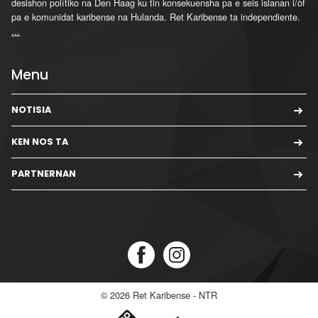
desishon polítiko na Den Haag ku tin konsekuensha pa e seis islanan i/òf
pa e komunidat karibense na Hulanda. Ret Karibense ta independiente.
...
Menu
NOTISIA
KEN NOS TA
PARTNERNAN
© 2026
Ret Karibense - NTR