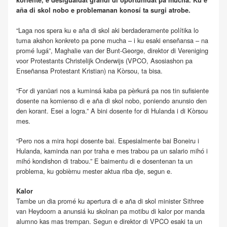
koriente, e desigualdat grandi di oportunidat pa mucha. Ku e
aña di skol nobo e problemanan konosí ta surgi atrobe.
“Laga nos spera ku e aña di skol aki berdaderamente polítika lo
tuma akshon konkreto pa pone mucha – i ku esaki enseñansa – na
promé lugá”, Maghalie van der Bunt-George, direktor di Vereniging
voor Protestants Christelijk Onderwijs (VPCO, Asosiashon pa
Enseñansa Protestant Kristian) na Kòrsou, ta bisa.
“For di yanüari nos a kuminsá kaba pa pèrkurá pa nos tin sufisiente
dosente na komienso di e aña di skol nobo, poniendo anunsio den
den korant. Esei a logra.” A bini dosente for di Hulanda i di Kòrsou
mes.
“Pero nos a mira hopi dosente bai. Espesialmente bai Boneiru i
Hulanda, kaminda nan por traha e mes trabou pa un salario mihó i
mihó kondishon di trabou.” E baimentu di e dosentenan ta un
problema, ku gobièrnu mester aktua riba dje, segun e.
Kalor
Tambe un dia promé ku apertura di e aña di skol minister Sithree
van Heydoorn a anunsiá ku skolnan pa motibu di kalor por manda
alumno kas mas trempan. Segun e direktor di VPCO esaki ta un