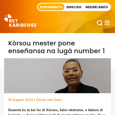
Direct naar artikel
PAPIAMENTU
ENGLISH
NEDERLANDS
Kòrsou mester pone
enseñansa na lugá number 1
16 August 2023 | Oscar van Dam
Dosente ku ta bai for di Kòrsou, kalor ekstremo, e faktura di