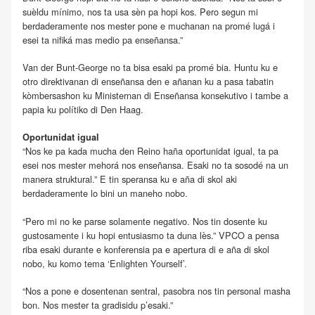
suèldu mínimo, nos ta usa sèn pa hopi kos. Pero segun mi
berdaderamente nos mester pone e muchanan na promé lugá i
esei ta nifiká mas medio pa enseñansa.”
Van der Bunt-George no ta bisa esaki pa promé bia. Huntu ku e
otro direktivanan di enseñansa den e añanan ku a pasa tabatin
kòmbersashon ku Ministernan di Enseñansa konsekutivo i tambe a
papia ku polítiko di Den Haag.
Oportunidat igual
“Nos ke pa kada mucha den Reino haña oportunidat igual, ta pa
esei nos mester mehorá nos enseñansa. Esaki no ta sosodé na un
manera struktural.” E tin speransa ku e aña di skol aki
berdaderamente lo bini un maneho nobo.
“Pero mi no ke parse solamente negativo. Nos tin dosente ku
gustosamente i ku hopi entusiasmo ta duna lès.” VPCO a pensa
riba esaki durante e konferensia pa e apertura di e aña di skol
nobo, ku komo tema ‘Enlighten Yourself’.
“Nos a pone e dosentenan sentral, pasobra nos tin personal masha
bon. Nos mester ta gradisidu p’esaki.”