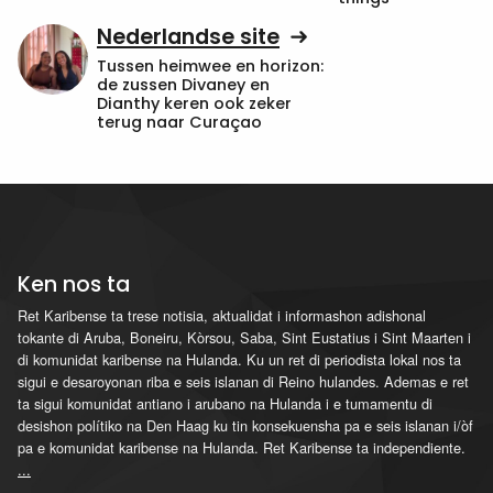
Nederlandse site
Tussen heimwee en horizon:
de zussen Divaney en
Dianthy keren ook zeker
terug naar Curaçao
Ken nos ta
Ret Karibense ta trese notisia, aktualidat i informashon adishonal
tokante di Aruba, Boneiru, Kòrsou, Saba, Sint Eustatius i Sint Maarten i
di komunidat karibense na Hulanda. Ku un ret di periodista lokal nos ta
sigui e desaroyonan riba e seis islanan di Reino hulandes. Ademas e ret
ta sigui komunidat antiano i arubano na Hulanda i e tumamentu di
desishon polítiko na Den Haag ku tin konsekuensha pa e seis islanan i/òf
pa e komunidat karibense na Hulanda. Ret Karibense ta independiente.
...