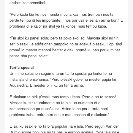
akshon komprendibel.
“Pero kada bia ku nos manda mucha kas mas trempan nos ta
pèrdè tempu di lès importante, i nos por usa e lèsnan asina bon.” E
problema di e kalor na skol ya ta konosí mas tempu kaba.
“Tin skol ku panel solar, pero ta poko skol so. Mayoria skol no tin
sèn p’esaki i e edifisionan tampoko no ta adekuá p’esaki. Hopi skol
promé lo mester mehorá henter e dak, promé ku nan por kuminsá
pensa riba panel solar.”
Tarifa spesial
Un mihó solushon segun e ta un tarifa spesial pa koriente na
instansia di enseñansa. “Pero p’esaki gobièrnu mester papia ku
Aqualectra. E mester bini ku un tarifa asina.”
E skolnan ta pidi p’esaki mas tempu kaba. Pero e no ta sosodé.
Meskos ku strukturalmente no ta bini un oumento di e
kompensashon pa enseñansa. Asina lo bo por a trata hopi
problema kaba, entre otro den e mantenshon di e skolnan.”
E sa, ku esaki e no ta bira popular na e isla. Pero segun Van der
Bunt-George hopi bia no ta hasi e eskoho adekuá. “Nos ta subi e