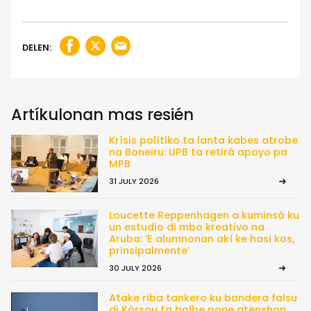
DELEN:
Artíkulonan mas resién
Krísis polítiko ta lanta kabes atrobe
na Boneiru: UPB ta retirá apoyo pa
MPB
31 JULY 2026
Loucette Reppenhagen a kuminsá ku
un estudio di mbo kreativo na
Aruba: ‘E alumnonan akí ke hasi kos,
prinsipalmente’
30 JULY 2026
Atake riba tankero ku bandera falsu
di Kòrsou ta bolbe pone atenshon