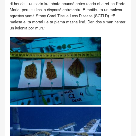
di hende – un sorto ku tabata abundá antes rondó di e ref na Porto
Marie, peru ku kasi a disparsé entretantu. E motibu ta un malesa
agresivo yamá Stony Coral Tissue Loss Disease (SCTLD). “E
malesa ei ta mortal i e ta plama masha lihé. Den dos siman henter
un kolonia por muri.”