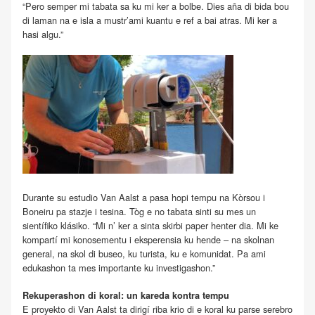
“Pero semper mi tabata sa ku mi ker a bolbe. Dies aña di bida bou
di laman na e isla a mustr’ami kuantu e ref a bai atras. Mi ker a
hasi algu.”
Durante su estudio Van Aalst a pasa hopi tempu na Kòrsou i
Boneiru pa stazje i tesina. Tòg e no tabata sinti su mes un
sientífiko klásiko. “Mi n’ ker a sinta skirbi paper henter dia. Mi ke
kompartí mi konosementu i eksperensia ku hende – na skolnan
general, na skol di buseo, ku turista, ku e komunidat. Pa ami
edukashon ta mes importante ku investigashon.”
Rekuperashon di koral: un kareda kontra tempu
E proyekto di Van Aalst ta dirigí riba krio di e koral ku parse serebro