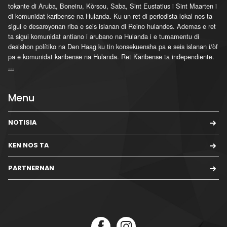
tokante di Aruba, Boneiru, Kòrsou, Saba, Sint Eustatius i Sint Maarten i
di komunidat karibense na Hulanda. Ku un ret di periodista lokal nos ta
sigui e desaroyonan riba e seis islanan di Reino hulandes. Ademas e ret
ta sigui komunidat antiano i arubano na Hulanda i e tumamentu di
desishon polítiko na Den Haag ku tin konsekuensha pa e seis islanan i/òf
pa e komunidat karibense na Hulanda. Ret Karibense ta independiente.
...
Menu
NOTISIA
KEN NOS TA
PARTNERNAN