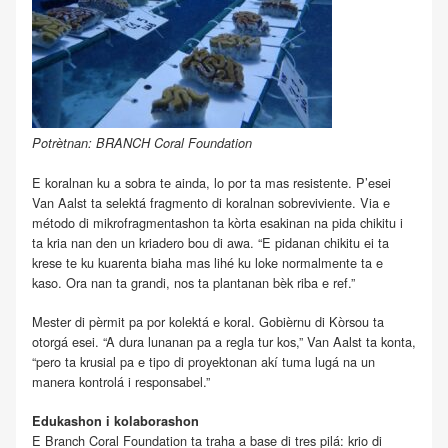
Potrètnan: BRANCH Coral Foundation
E koralnan ku a sobra te ainda, lo por ta mas resistente. P’esei
Van Aalst ta selektá fragmento di koralnan sobreviviente. Via e
método di mikrofragmentashon ta kòrta esakinan na pida chikitu i
ta kria nan den un kriadero bou di awa. “E pidanan chikitu ei ta
krese te ku kuarenta biaha mas lihé ku loke normalmente ta e
kaso. Ora nan ta grandi, nos ta plantanan bèk riba e ref.”
Mester di pèrmit pa por kolektá e koral. Gobièrnu di Kòrsou ta
otorgá esei. “A dura lunanan pa a regla tur kos,” Van Aalst ta konta,
“pero ta krusial pa e tipo di proyektonan akí tuma lugá na un
manera kontrolá i responsabel.”
Edukashon i kolaborashon
E Branch Coral Foundation ta traha a base di tres pilá: krio di