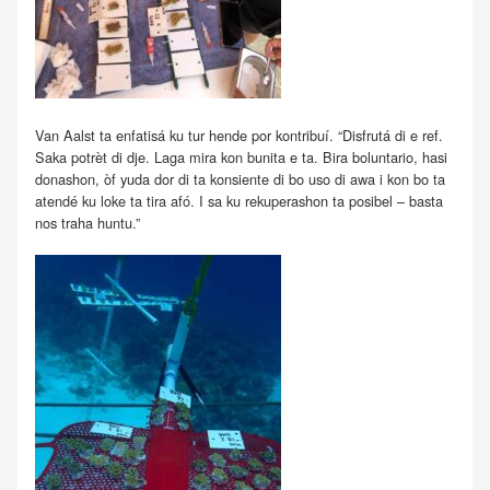
Van Aalst ta enfatisá ku tur hende por kontribuí. “Disfrutá di e ref.
Saka potrèt di dje. Laga mira kon bunita e ta. Bira boluntario, hasi
donashon, òf yuda dor di ta konsiente di bo uso di awa i kon bo ta
atendé ku loke ta tira afó. I sa ku rekuperashon ta posibel – basta
nos traha huntu.”