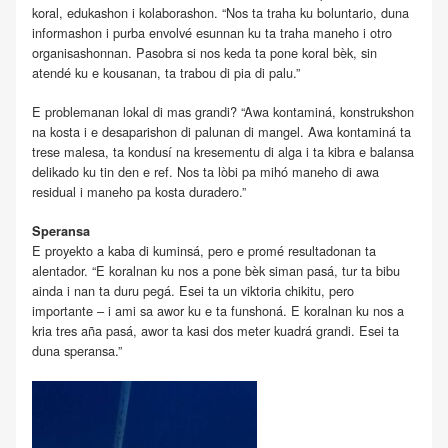
koral, edukashon i kolaborashon. “Nos ta traha ku boluntario, duna
informashon i purba envolvé esunnan ku ta traha maneho i otro
organisashonnan. Pasobra si nos keda ta pone koral bèk, sin
atendé ku e kousanan, ta trabou di pia di palu.”
E problemanan lokal di mas grandi? “Awa kontaminá, konstrukshon
na kosta i e desaparishon di palunan di mangel. Awa kontaminá ta
trese malesa, ta kondusí na kresementu di alga i ta kibra e balansa
delikado ku tin den e ref. Nos ta lòbi pa mihó maneho di awa
residual i maneho pa kosta duradero.”
Speransa
E proyekto a kaba di kuminsá, pero e promé resultadonan ta
alentador. “E koralnan ku nos a pone bèk siman pasá, tur ta bibu
ainda i nan ta duru pegá. Esei ta un viktoria chikitu, pero
importante – i ami sa awor ku e ta funshoná. E koralnan ku nos a
kria tres aña pasá, awor ta kasi dos meter kuadrá grandi. Esei ta
duna speransa.”