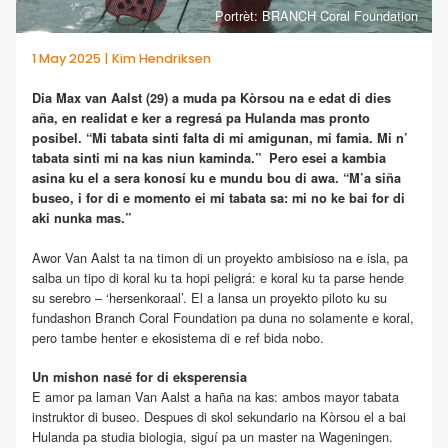
Portrèt: BRANCH Coral Foundation
1 May 2025 | Kim Hendriksen
Dia Max van Aalst (29) a muda pa Kòrsou na e edat di dies
aña, en realidat e ker a regresá pa Hulanda mas pronto
posibel. “Mi tabata sinti falta di mi amigunan, mi famia. Mi n’
tabata sinti mi na kas niun kaminda.” Pero esei a kambia
asina ku el a sera konosí ku e mundu bou di awa. “M’a siña
buseo, i for di e momento ei mi tabata sa: mi no ke bai for di
aki nunka mas.”
Awor Van Aalst ta na timon di un proyekto ambisioso na e isla, pa
salba un tipo di koral ku ta hopi peligrá: e koral ku ta parse hende
su serebro – ‘hersenkoraal’. El a lansa un proyekto piloto ku su
fundashon Branch Coral Foundation pa duna no solamente e koral,
pero tambe henter e ekosistema di e ref bida nobo.
Un mishon nasé for di eksperensia
E amor pa laman Van Aalst a haña na kas: ambos mayor tabata
instruktor di buseo. Despues di skol sekundario na Kòrsou el a bai
Hulanda pa studia biologia, siguí pa un master na Wageningen.