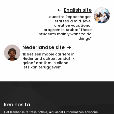
English site
Loucette Reppenhagen
started a mid-level
creative vocational
program in Aruba: “These
students mainly want to do
things”
Nederlandse site
‘Ik liet een mooie carrière in
Nederland achter, omdat ik
geloof dat ik mijn eiland
iets kan teruggeven’
Ken nos ta
Ret Karibense ta trese notisia, aktualidat i informashon adishonal