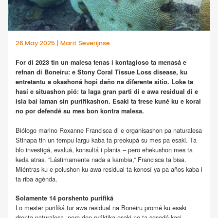
26 May 2025 | Marit Severijnse
For di 2023 tin un malesa tenas i kontagioso ta menasá e
refnan di Boneiru: e Stony Coral Tissue Loss disease, ku
entretantu a okashoná hopi daño na diferente sitio.
Loke ta
hasi e situashon pió: ta laga gran parti di e awa residual di e
isla bai laman sin purifikashon. Esaki ta trese kuné ku e koral
no por defendé su mes bon kontra malesa.
Biólogo marino Roxanne Francisca di e organisashon pa naturalesa
Stinapa tin un tempu largu kaba ta preokupá su mes pa esaki. Ta
blo investigá, evaluá, konsultá i plania – pero ehekushon mes ta
keda atras. “Lástimamente nada a kambia,” Francisca ta bisa.
Miéntras ku e polushon ku awa residual ta konosí ya pa años kaba i
ta riba agènda.
Solamente 14 porshento purifiká
Lo mester purifiká tur awa residual na Boneiru promé ku esaki
drenta naturalesa, pero den práktika esaki no ta sosodé kasi.