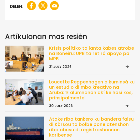
DELEN:
Artíkulonan mas resién
Krísis polítiko ta lanta kabes atrobe
na Boneiru: UPB ta retirá apoyo pa
MPB
31 JULY 2026
Loucette Reppenhagen a kuminsá ku
un estudio di mbo kreativo na
Aruba: ‘E alumnonan akí ke hasi kos,
prinsipalmente’
30 JULY 2026
Atake riba tankero ku bandera falsu
di Kòrsou ta bolbe pone atenshon
riba abusu di registrashonnan
karibense