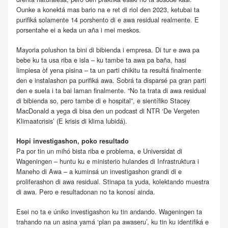
Ounke a konektá mas bario na e ret di riol den 2023, ketubai ta
purifiká solamente 14 porshento di e awa residual realmente. E
porsentahe ei a keda un aña i mei meskos.
Mayoria polushon ta bini di bibienda i empresa. Di tur e awa pa
bebe ku ta usa riba e isla – ku tambe ta awa pa baña, hasi
limpiesa òf yena pisina – ta un parti chikitu ta resultá finalmente
den e instalashon pa purifiká awa. Sobrá ta disparsé pa gran parti
den e suela i ta bai laman finalmente. “No ta trata di awa residual
di bibienda so, pero tambe di e hospital”, e sientífiko Stacey
MacDonald a yega di bisa den un podcast di NTR ‘De Vergeten
Klimaatcrisis’ (E krisis di klima lubidá).
Hopi investigashon, poko resultado
Pa por tin un mihó bista riba e problema, e Universidat di
Wageningen – huntu ku e ministerio hulandes di Infrastruktura i
Maneho di Awa – a kuminsá un investigashon grandi di e
proliferashon di awa residual. Stinapa ta yuda, kolektando muestra
di awa. Pero e resultadonan no ta konosí ainda.
Esei no ta e úniko investigashon ku tin andando. Wageningen ta
trahando na un asina yamá ‘plan pa awaseru’, ku tin ku identifiká e