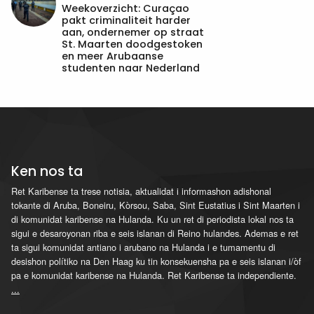
Weekoverzicht: Curaçao
pakt criminaliteit harder
aan, ondernemer op straat
St. Maarten doodgestoken
en meer Arubaanse
studenten naar Nederland
Ken nos ta
Ret Karibense ta trese notisia, aktualidat i informashon adishonal
tokante di Aruba, Boneiru, Kòrsou, Saba, Sint Eustatius i Sint Maarten i
di komunidat karibense na Hulanda. Ku un ret di periodista lokal nos ta
sigui e desaroyonan riba e seis islanan di Reino hulandes. Ademas e ret
ta sigui komunidat antiano i arubano na Hulanda i e tumamentu di
desishon polítiko na Den Haag ku tin konsekuensha pa e seis islanan i/òf
pa e komunidat karibense na Hulanda. Ret Karibense ta independiente.
...