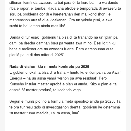
sitionan kaminda awaseru ta bai para òf ta kore bai. Ta wardando
riba e rapòrt ei tambe. Kada aña atrobe e temporada di awaseru ta
sòru pa problema dor di e kareteranan den mal kondishon i e
mantenshon atrasá di e kloakanan. Ora tin yobida pisá, e awa
sushi ta bai laman ainda mas lihé.
Banda di tur esaki, gobièrnu ta bisa di ta trahando na un ‘plan pa
dam’ pa drecha damnan bieu pa wanta awa mihó. Esei lo tin ku
baha e molèster ora tin awaseru fuerte. Pero e trabounan ei ta
planiá pa ‘e di dos mitar di 2025’.
Nada di vishon kla ni meta konkreto pa 2025
E gobièrnu lokal ta bisa di a traha – huntu ku e Kompania pa Awa i
Energia – na un asina yamá ‘vishon pa awa residual’. Pero
Konseho Insular mester aprobá e plan ei ainda. Kiko e plan ei ta
enserá òf mester produsí, ta kedando vago.
Segun e munisipio ‘no a formulá meta spesífiko ainda pa 2025’. Ta
te ora tur resultado di investigashon drenta, gobièrnu ke determiná
‘si mester tuma medida, i si ta asina, kua’.