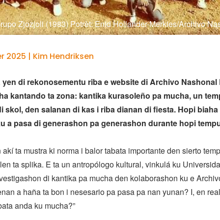
Grupo Zjozjoli (1983) Potrèt: Enid Hollander-Merkies/Archivo N
 2025 | Kim Hendriksen
 yen di rekonosementu riba e website di Archivo Nashonal
a kantando ta zona: kantika kurasoleño pa mucha, un temp
 skol, den salanan di kas i riba dianan di fiesta. Hopi biaha 
ku a pasa di generashon pa generashon durante hopi tempu
akí ta mustra ki norma i balor tabata importante den sierto tempu,
en ta splika. E ta un antropólogo kultural, vinkulá ku Universida
nvestigashon di kantika pa mucha den kolaborashon ku e Archi
nan a haña ta bon i nesesario pa pasa pa nan yunan? I, en real
bata anda ku mucha?”