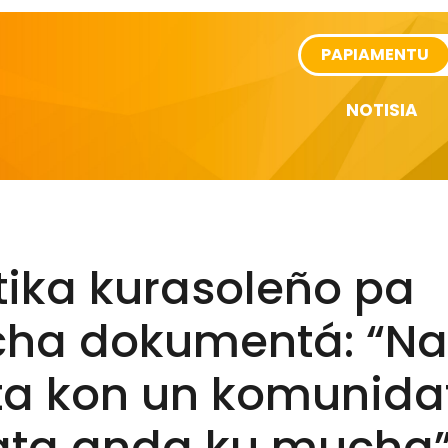
rtikel
PAPIAMENTU
NOTISIA
tika kurasoleño pa
ha dokumentá: “Na
ta kon un komunida
ata anda ku mucha