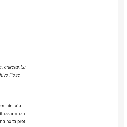
 entretantu),
chivo Rose
en historia.
 situashonnan
ha no ta prèt