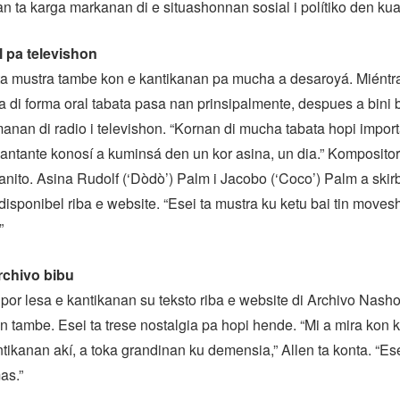
an ta karga markanan di e situashonnan sosial i polítiko den ku
l pa televishon
ta mustra tambe kon e kantikanan pa mucha a desaroyá. Miéntr
ta di forma oral tabata pasa nan prinsipalmente, despues a bini b
manan di radio i televishon. “Kornan di mucha tabata hopi impor
kantante konosí a kuminsá den un kor asina, un dia.” Komposit
anito. Asina Rudolf (‘Dòdò’) Palm i Jacobo (‘Coco’) Palm a skirb
disponibel riba e website. “Esei ta mustra ku ketu bai tin move
”
archivo bibu
 por lesa e kantikanan su teksto riba e website di Archivo Nash
 tambe. Esei ta trese nostalgia pa hopi hende. “Mi a mira kon
ntikanan akí, a toka grandinan ku demensia,” Allen ta konta. “Es
as.”