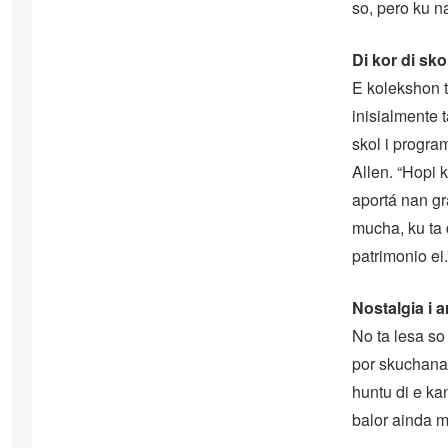
so, pero ku n
Di kor di sko
E kolekshon 
inisialmente 
skol i progra
Allen. “Hopi 
aportá nan gr
mucha, ku ta 
patrimonio ei.
Nostalgia i 
No ta lesa so
por skuchanan
huntu di e ka
balor ainda m