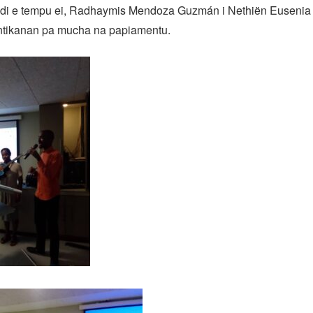
 di e tempu ei, Radhaymis Mendoza Guzmán i Nethiën Eusenia 
antikanan pa mucha na papiamentu.