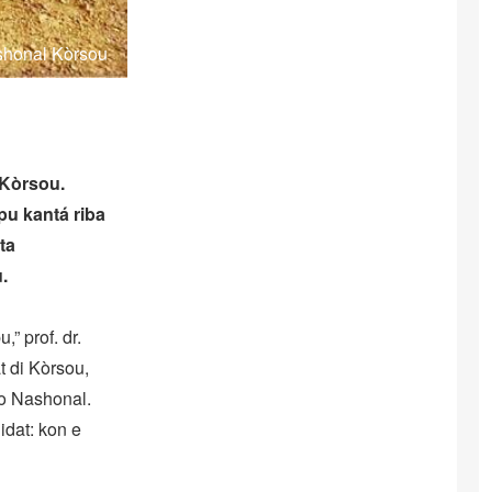
ashonal Kòrsou
 Kòrsou.
u kantá riba
ta
.
” prof. dr.
t di Kòrsou,
vo Nashonal.
idat: kon e