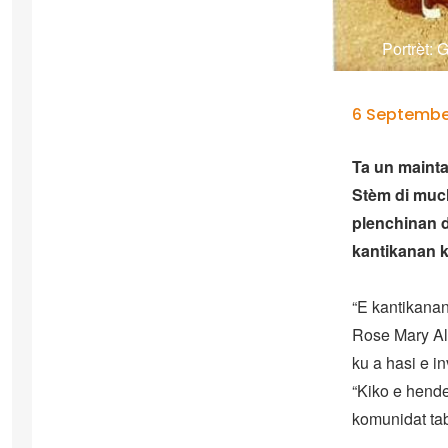
Portrèt: 
6 September
Ta un mainta
Stèm di much
plenchinan di
kantikanan 
“E kantikanan 
Rose Mary All
ku a hasi e i
“Kiko e hende
komunidat ta