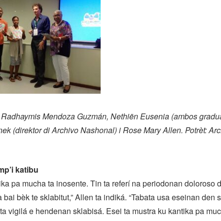
t: Radhaymis Mendoza Guzmán, Nethiën Eusenia (ambos graduá,
k (direktor di Archivo Nashonal) i Rose Mary Allen.
Potrèt: Ar
mp’i katibu
tika pa mucha ta inosente. Tin ta referí na periodonan doloroso d
ta bai bèk te sklabitut,” Allen ta indiká. “Tabata usa eseinan den
a vigilá e hendenan sklabisá. Esei ta mustra ku kantika pa muc