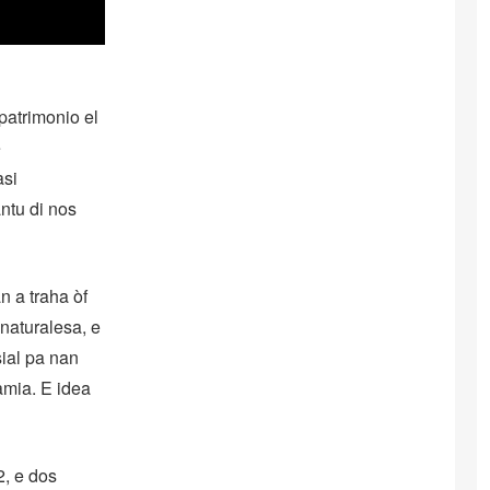
 patrimonio el
e
asi
ntu di nos
n a traha òf
naturalesa, e
sial pa nan
amia. E idea
, e dos