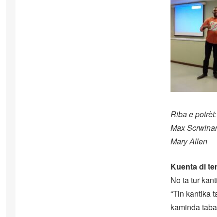
Riba e potrè
Max Scrwinane
Mary Allen
Kuenta di te
No ta tur kan
“Tin kantika 
kaminda tabat