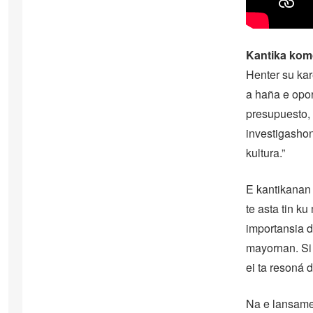
Kantika kom
Henter su kar
a haña e opor
presupuesto, 
investigashon
kultura.”
E kantikanan 
te asta tin k
importansia d
mayornan. Si 
ei ta resoná 
Na e lansame