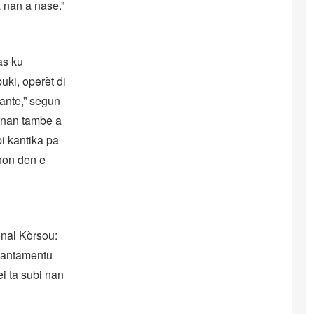
a nan a nase.”
as ku
uki, operèt di
tante,” segun
ornan tambe a
i kantika pa
shon den e
onal Kòrsou:
 kantamentu
ei ta subi nan