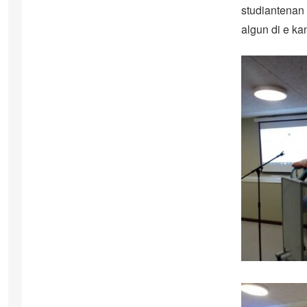
studiantenan
algun di e k