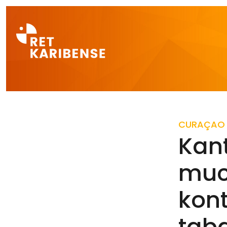
Direct naar a
CURAÇAO
Kan
muc
kon
tab