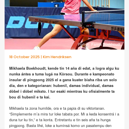
Portrèt: Famia Boekhoudt
18 October 2025 | Kim Hendriksen
Mikhaela Boekhoudt, kende tin 14 aña di edat, a logra algu ku
nunka ántes a tuma lugá na Kòrsou. Durante e kampeonato
insular di pingpong 2025 el a gana kuater biaha riba un solo
dia, den e kategorianan: hubenil, damas individual, damas
dòbel i dòbel miksto. I tur esaki mientras ku ofisialmente ta
bou di hubenil e ta kai.
Mikhaela ta zona humilde, ora e ta papia di su viktorianan.
“Simplemente m’a mira tur loke tabata por. Mi a keda konsentrá i a
duna tur ku tin,” e ta konta. Entretantu e tin seis aña ta hunga
pingpong. Basta lihé, loke a kuminsá komo un pasatempu den