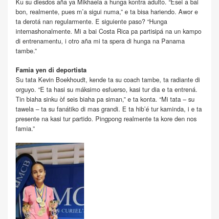
Ku su diesdos aña ya Mikhaela a hunga kontra adulto. “Esei a bai
bon, realmente, pues m’a sigui numa,” e ta bisa hariendo. Awor e
ta derotá nan regularmente. E siguiente paso? “Hunga
internashonalmente. Mi a bai Costa Rica pa partisipá na un kampo
di entrenamentu, i otro aña mi ta spera di hunga na Panama
tambe.”
Famia yen di deportista
Su tata Kevin Boekhoudt, kende ta su coach tambe, ta radiante di
orguyo. “E ta hasi su máksimo esfuerso, kasi tur dia e ta entrená.
Tin biaha sinku òf seis biaha pa siman,” e ta konta. “Mi tata – su
tawela – ta su fanátiko di mas grandi. E ta hib’é tur kaminda, i e ta
presente na kasi tur partido. Pingpong realmente ta kore den nos
famia.”