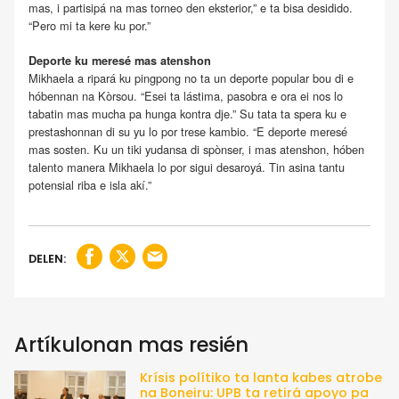
mas, i partisipá na mas torneo den eksterior,” e ta bisa desidido.
“Pero mi ta kere ku por.”
Deporte ku meresé mas atenshon
Mikhaela a ripará ku pingpong no ta un deporte popular bou di e
hóbennan na Kòrsou. “Esei ta lástima, pasobra e ora ei nos lo
tabatin mas mucha pa hunga kontra dje.” Su tata ta spera ku e
prestashonnan di su yu lo por trese kambio. “E deporte meresé
mas sosten. Ku un tiki yudansa di spònser, i mas atenshon, hóben
talento manera Mikhaela lo por sigui desaroyá. Tin asina tantu
potensial riba e isla akí.”
DELEN:
Artíkulonan mas resién
Krísis polítiko ta lanta kabes atrobe
na Boneiru: UPB ta retirá apoyo pa