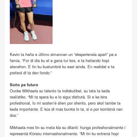
Kevin ta haña e último simannan un “eksperiensia apart” pa e
famia. “For di dia ku el a gana tur kos, e ta hañando hopi
atenshon. E tin ku kustumbrá ku esei ainda. En realidat e ta
preferá di ta den fondo.”
Soño pa futuro
Ounke Mikhaela su talento ta indiskutibel, su tata ta keda
realístiko. “Mi ta spera ku e lo sigui disfrutá. Si e ke bira
profeshonal, lo mi sosten’é shen por shento, pero skol tambe ta
keda importante. E kos di mas bunita lo ta, si e por kombiná nan
dos.”
Mikhaela mes tin su meta kla su dilanti: hunga profeshonalmente i
representá Kòrsou internashonalmente. “Mi tin ku entrená hopi