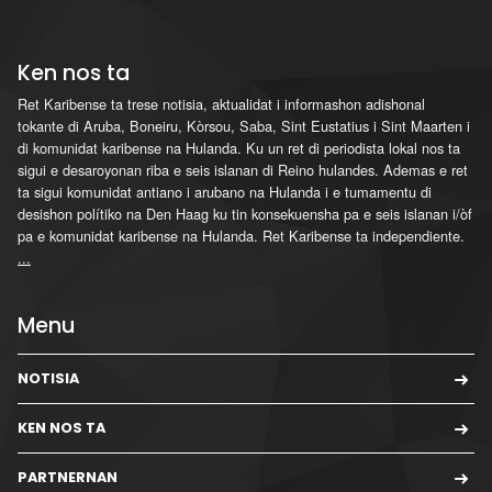
Ken nos ta
Ret Karibense ta trese notisia, aktualidat i informashon adishonal
tokante di Aruba, Boneiru, Kòrsou, Saba, Sint Eustatius i Sint Maarten i
di komunidat karibense na Hulanda. Ku un ret di periodista lokal nos ta
sigui e desaroyonan riba e seis islanan di Reino hulandes. Ademas e ret
ta sigui komunidat antiano i arubano na Hulanda i e tumamentu di
desishon polítiko na Den Haag ku tin konsekuensha pa e seis islanan i/òf
pa e komunidat karibense na Hulanda. Ret Karibense ta independiente.
...
Menu
NOTISIA
KEN NOS TA
PARTNERNAN