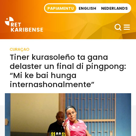
Direct naar artikel
PAPIAMENTU
ENGLISH
NEDERLANDS
CURAÇAO
Tiner kurasoleño ta gana
delaster un final di pingpong:
“Mi ke bai hunga
internashonalmente”