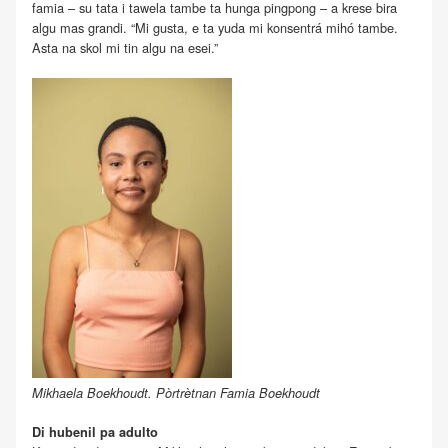
famia – su tata i tawela tambe ta hunga pingpong – a krese bira
algu mas grandi. “Mi gusta, e ta yuda mi konsentrá mihó tambe.
Asta na skol mi tin algu na esei.”
Mikhaela Boekhoudt. Pòrtrètnan Famia Boekhoudt
Di hubenil pa adulto