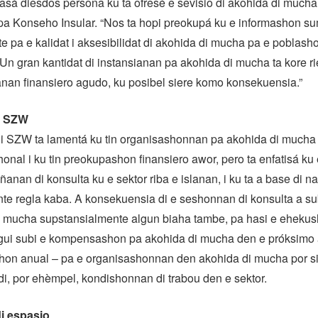
 pasá diesdos persona ku ta ofresé e sevisio di akohida di mucha
pa Konseho Insular. “Nos ta hopi preokupá ku e informashon sum
e pa e kalidat i aksesibilidat di akohida di mucha pa e poblasho
 “Un gran kantidat di instansianan pa akohida di mucha ta kore ri
nan finansiero agudo, ku posibel siere komo konsekuensia.”
i SZW
di SZW ta lamentá ku tin organisashonnan pa akohida di mucha k
onal i ku tin preokupashon finansiero awor, pero ta enfatisá ku e
añanan di konsulta ku e sektor riba e islanan, i ku ta a base di 
nte regla kaba. A konsekuensia di e seshonnan di konsulta a su
i mucha supstansialmente algun biaha tambe, pa hasi e ehekus
gui subi e kompensashon pa akohida di mucha den e próksimo 
shon anual – pa e organisashonnan den akohida di mucha por si
, por ehèmpel, kondishonnan di trabou den e sektor.
i espasio