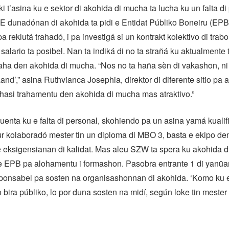
i t’asina ku e sektor di akohida di mucha ta lucha ku un falta di
 E dunadónan di akohida ta pidi e Entidat Públiko Boneiru (EPB
a reklutá trahadó, i pa investigá si un kontrakt kolektivo di trab
 salario ta posibel. Nan ta indiká di no ta strañá ku aktualmente 
raha den akohida di mucha. “Nos no ta haña sèn di vakashon, ni
and’,” asina Ruthvianca Josephia, direktor di diferente sitio pa 
 hasi trahamentu den akohida di mucha mas atraktivo.”
enta ku e falta di personal, skohiendo pa un asina yamá kualif
tur kolaboradó mester tin un diploma di MBO 3, basta e ekipo den
e eksigensianan di kalidat. Mas aleu SZW ta spera ku akohida d
e EPB pa alohamentu i formashon. Pasobra entrante 1 di yanüa
ponsabel pa sosten na organisashonnan di akohida. ‘Komo ku e 
 bira públiko, lo por duna sosten na midí, según loke tin mester