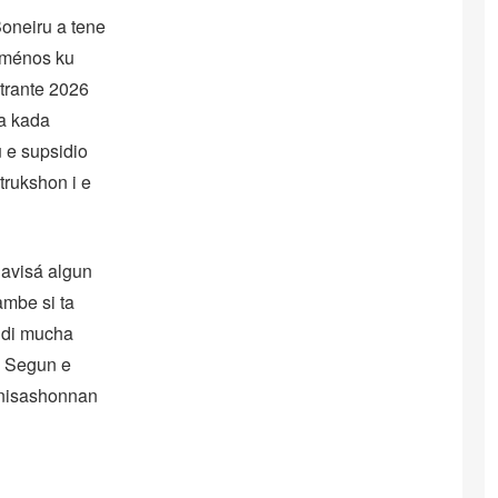
Boneiru a tene
o ménos ku
ntrante 2026
pa kada
 e supsidio
trukshon i e
uavisá algun
ambe si ta
a di mucha
. Segun e
ganisashonnan