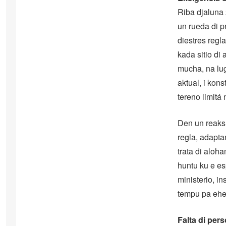
Riba djaluna 
un rueda di p
diestres regl
kada sitio di
mucha, na lug
aktual, i kon
tereno limitá
Den un reaksh
regla, adapta
trata di aloh
huntu ku e es
ministerio, i
tempu pa ehe
Falta di per