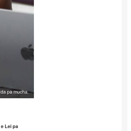
hida pa mucha.
e Lei pa