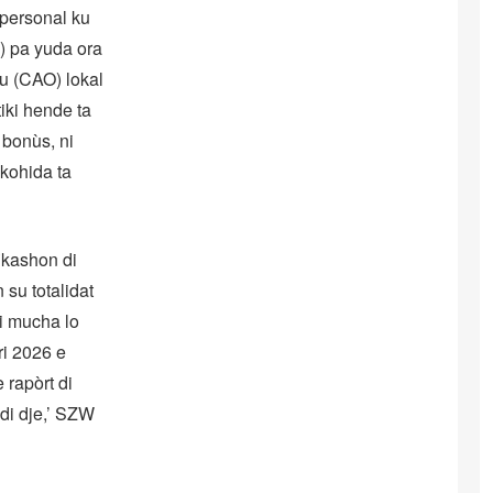
 personal ku
) pa yuda ora
ou (CAO) lokal
tiki hende ta
 bonùs, ni
akohida ta
ikashon di
 su totalidat
i mucha lo
ri 2026 e
rapòrt di
 di dje,’ SZW