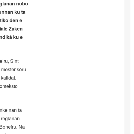
reglanan nobo
unnan ku ta
tiko den e
iale Zaken
ndiká ku e
iru, Sint
 mester sòru
kalidat.
konteksto
unke nan ta
e reglanan
i Boneiru. Na