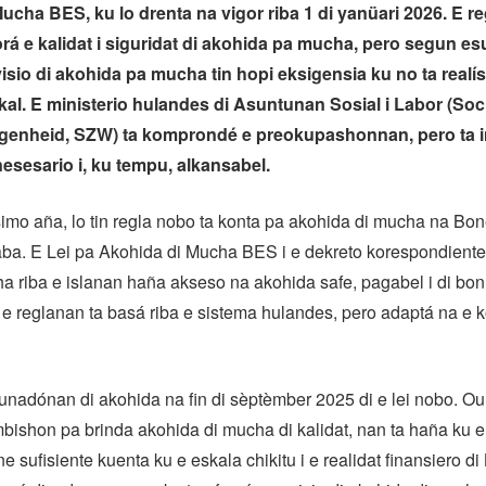
ucha BES, ku lo drenta na vigor riba 1 di yanüari 2026. E 
á e kalidat i siguridat di akohida pa mucha, pero segun es
visio di akohida pa mucha tin hopi eksigensia ku no ta realís
kal. E ministerio hulandes di Asuntunan Sosial i Labor (Soc
genheid, SZW) ta komprondé e preokupashonnan, pero ta i
nesesario i, ku tempu, alkansabel.
simo aña, lo tin regla nobo ta konta pa akohida di mucha na Bone
aba. E Lei pa Akohida di Mucha BES i e dekreto korespondiente
 riba e islanan haña akseso na akohida safe, pagabel i di bon 
e reglanan ta basá riba e sistema hulandes, pero adaptá na e 
unadónan di akohida na fin di sèptèmber 2025 di e lei nobo. O
bishon pa brinda akohida di mucha di kalidat, nan ta haña ku 
e sufisiente kuenta ku e eskala chikitu i e realidat finansiero d