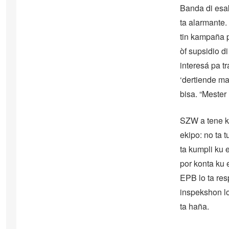
Banda di esak
ta alarmante.
tin kampaña p
òf supsidio di
interesá pa t
‘dertiende ma
bisa. “Mester
SZW a tene ku
ekipo: no ta 
ta kumpli ku 
por konta ku 
EPB lo ta res
inspekshon lo
ta haña.