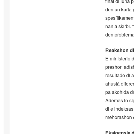
final di luna
den un karta 
spesífikament
nan a skirbi.
den problema
Reakshon d
E ministerio 
preshon adish
resultado di 
ahustá difere
pa akohida d
Ademas lo si
di e indeksa
mehorashon di
Eksigensia d