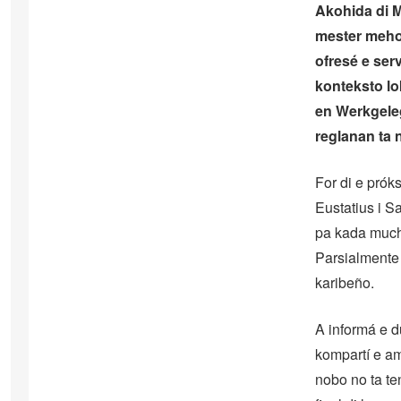
Akohida di M
mester mehor
ofresé e ser
konteksto lo
en Werkgele
reglanan ta 
For di e prók
Eustatius i S
pa kada mucha
Parsialmente 
karibeño.
A informá e d
kompartí e am
nobo no ta ten