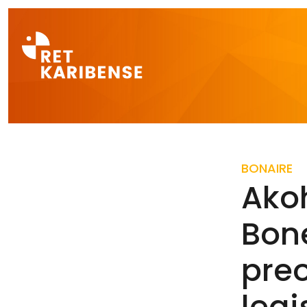
Direct naar a
BONAIRE
Ako
Bone
pre
legi