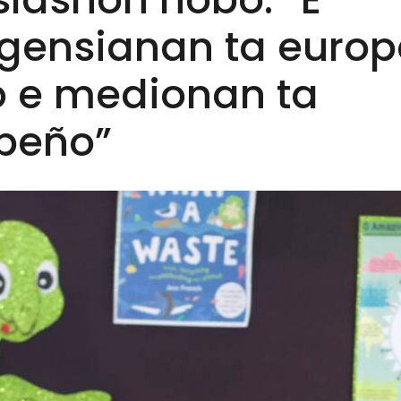
igensianan ta europ
o e medionan ta
ibeño”