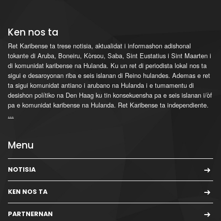
Ken nos ta
Ret Karibense ta trese notisia, aktualidat i informashon adishonal
tokante di Aruba, Boneiru, Kòrsou, Saba, Sint Eustatius i Sint Maarten i
di komunidat karibense na Hulanda. Ku un ret di periodista lokal nos ta
sigui e desaroyonan riba e seis islanan di Reino hulandes. Ademas e ret
ta sigui komunidat antiano i arubano na Hulanda i e tumamentu di
desishon polítiko na Den Haag ku tin konsekuensha pa e seis islanan i/òf
pa e komunidat karibense na Hulanda. Ret Karibense ta independiente.
...
Menu
NOTISIA
KEN NOS TA
PARTNERNAN