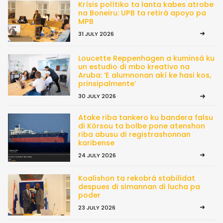
Krísis polítiko ta lanta kabes atrobe
na Boneiru: UPB ta retirá apoyo pa
MPB
31 JULY 2026
Loucette Reppenhagen a kuminsá ku
un estudio di mbo kreativo na
Aruba: ‘E alumnonan akí ke hasi kos,
prinsipalmente’
30 JULY 2026
Atake riba tankero ku bandera falsu
di Kòrsou ta bolbe pone atenshon
riba abusu di registrashonnan
karibense
24 JULY 2026
Koalishon ta rekobrá stabilidat
despues di simannan di lucha pa
poder
23 JULY 2026