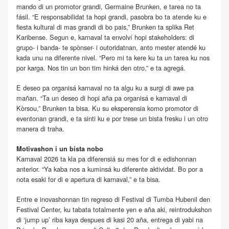
mando di un promotor grandi, Germaine Brunken, e tarea no ta
fásil. “E responsabilidat ta hopi grandi, pasobra bo ta atende ku e
fiesta kultural di mas grandi di bo pais,” Brunken ta splika Ret
Karibense. Segun e, karnaval ta envolví hopi stakeholders: di
grupo- i banda- te spònser- i outoridatnan, anto mester atendé ku
kada unu na diferente nivel. “Pero mi ta kere ku ta un tarea ku nos
por karga. Nos tin un bon tim hinká den otro,” e ta agregá.
E deseo pa organisá karnaval no ta algu ku a surgi di awe pa
mañan. “Ta un deseo di hopi aña pa organisá e karnaval di
Kòrsou,” Brunken ta bisa. Ku su eksperensia komo promotor di
eventonan grandi, e ta sinti ku e por trese un bista fresku i un otro
manera di traha.
Motivashon i un bista nobo
Karnaval 2026 ta kla pa diferensiá su mes for di e edishonnan
anterior. “Ya kaba nos a kuminsá ku diferente aktividat. Bo por a
nota esaki for di e apertura di karnaval,” e ta bisa.
Entre e inovashonnan tin regreso di Festival di Tumba Hubenil den
Festival Center, ku tabata totalmente yen e aña aki, reintrodukshon
di ‘jump up’ riba kaya despues di kasi 20 aña, entrega di yabi na