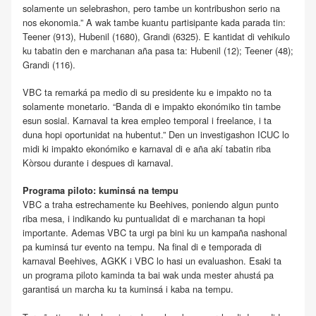
solamente un selebrashon, pero tambe un kontribushon serio na
nos ekonomia.” A wak tambe kuantu partisipante kada parada tin:
Teener (913), Hubenil (1680), Grandi (6325). E kantidat di vehikulo
ku tabatin den e marchanan aña pasa ta: Hubenil (12); Teener (48);
Grandi (116).
VBC ta remarká pa medio di su presidente ku e impakto no ta
solamente monetario. “Banda di e impakto ekonómiko tin tambe
esun sosial. Karnaval ta krea empleo temporal i freelance, i ta
duna hopi oportunidat na hubentut.” Den un investigashon ICUC lo
midi ki impakto ekonómiko e karnaval di e aña akí tabatin riba
Kòrsou durante i despues di karnaval.
Programa piloto: kuminsá na tempu
VBC a traha estrechamente ku Beehives, poniendo algun punto
riba mesa, i indikando ku puntualidat di e marchanan ta hopi
importante. Ademas VBC ta urgi pa bini ku un kampaña nashonal
pa kuminsá tur evento na tempu. Na final di e temporada di
karnaval Beehives, AGKK i VBC lo hasi un evaluashon. Esaki ta
un programa piloto kaminda ta bai wak unda mester ahustá pa
garantisá un marcha ku ta kuminsá i kaba na tempu.