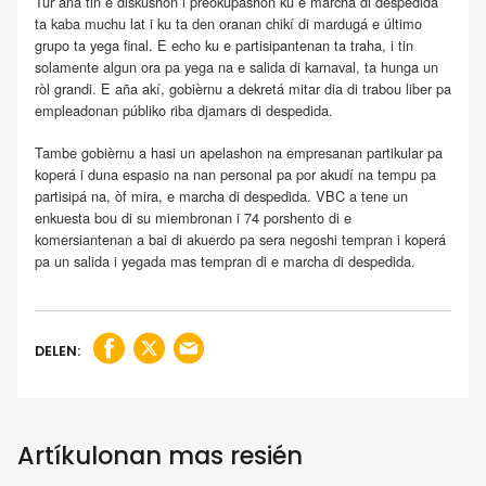
Tur aña tin e diskushon i preokupashon ku e marcha di despedida
ta kaba muchu lat i ku ta den oranan chikí di mardugá e último
grupo ta yega final. E echo ku e partisipantenan ta traha, i tin
solamente algun ora pa yega na e salida di karnaval, ta hunga un
ròl grandi. E aña akí, gobièrnu a dekretá mitar dia di trabou liber pa
empleadonan públiko riba djamars di despedida.
Tambe gobièrnu a hasi un apelashon na empresanan partikular pa
koperá i duna espasio na nan personal pa por akudí na tempu pa
partisipá na, òf mira, e marcha di despedida. VBC a tene un
enkuesta bou di su miembronan i 74 porshento di e
komersiantenan a bai di akuerdo pa sera negoshi tempran i koperá
pa un salida i yegada mas tempran di e marcha di despedida.
DELEN:
Artíkulonan mas resién