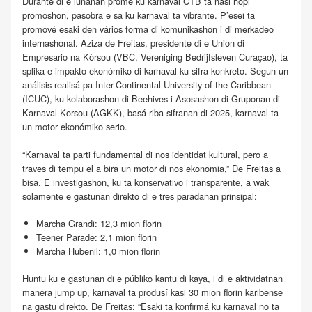
Durante di e lunanan promé ku karnaval CTB ta hasi hopi
promoshon, pasobra e sa ku karnaval ta vibrante. P’esei ta
promové esaki den vários forma di komunikashon i di merkadeo
internashonal. Aziza de Freitas, presidente di e Union di
Empresario na Kòrsou (VBC, Vereniging Bedrijfsleven Curaçao), ta
splika e impakto ekonómiko di karnaval ku sifra konkreto. Segun un
análisis realisá pa Inter-Continental University of the Caribbean
(ICUC), ku kolaborashon di Beehives i Asosashon di Gruponan di
Karnaval Korsou (AGKK), basá riba sifranan di 2025, karnaval ta
un motor ekonómiko serio.
“Karnaval ta parti fundamental di nos identidat kultural, pero a
traves di tempu el a bira un motor di nos ekonomia,” De Freitas a
bisa. E investigashon, ku ta konservativo i transparente, a wak
solamente e gastunan direkto di e tres paradanan prinsipal:
Marcha Grandi: 12,3 mion florin
Teener Parade: 2,1 mion florin
Marcha Hubenil: 1,0 mion florin
Huntu ku e gastunan di e públiko kantu di kaya, i di e aktividatnan
manera jump up, karnaval ta produsí kasi 30 mion florin karibense
na gastu direkto. De Freitas: “Esaki ta konfirmá ku karnaval no ta