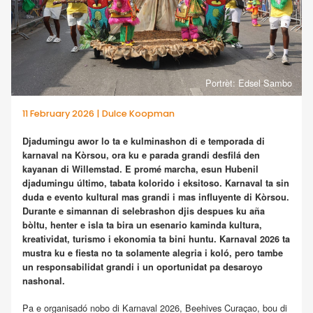
Portrèt: Edsel Sambo
11 February 2026 | Dulce Koopman
Djadumingu awor lo ta e kulminashon di e temporada di
karnaval na Kòrsou, ora ku e parada grandi desfilá den
kayanan di Willemstad. E promé marcha, esun Hubenil
djadumingu último, tabata kolorido i eksitoso. Karnaval ta sin
duda e evento kultural mas grandi i mas influyente di Kòrsou.
Durante e simannan di selebrashon djis despues ku aña
bòltu, henter e isla ta bira un esenario kaminda kultura,
kreatividat, turismo i ekonomia ta bini huntu. Karnaval 2026 ta
mustra ku e fiesta no ta solamente alegria i koló, pero tambe
un responsabilidat grandi i un oportunidat pa desaroyo
nashonal.
Pa e organisadó nobo di Karnaval 2026, Beehives Curaçao, bou di