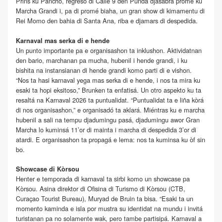
Prins ku Pancho, regreso di Calle 9 den Punda djasabra promé ku
Marcha Grandi i, pa di promé biaha, un gran show di kimamentu di
Rei Momo den bahia di Santa Ana, riba e djamars di despedida.
Karnaval mas serka di e hende
Un punto importante pa e organisashon ta inklushon. Aktividatnan
den bario, marchanan pa mucha, hubenil i hende grandi, i ku
bishita na instansianan di hende grandi komo parti di e vishon.
“Nos ta hasi karnaval yega mas serka di e hende, i nos ta mira ku
esaki ta hopi eksitoso,” Brunken ta enfatisá. Un otro aspekto ku ta
resaltá na Karnaval 2026 ta puntualidat. “Puntualidat ta e liña kòrá
di nos organisashon,” e organisadó ta aklará. Miéntras ku e marcha
hubenil a sali na tempu djadumingu pasá, djadumingu awor Gran
Marcha lo kuminsá 11’or di mainta i marcha di despedida 3’or di
atardi. E organisashon ta propagá e lema: nos ta kuminsa ku òf sin
bo.
Showcase di Kòrsou
Henter e temporada di karnaval ta sirbi komo un showcase pa
Kòrsou. Asina direktor di Ofisina di Turismo di Kòrsou (CTB,
Curaçao Tourist Bureau), Muryad de Bruin ta bisa. “Esaki ta un
momento kaminda e isla por mustra su identidat na mundu i invitá
turistanan pa no solamente wak, pero tambe partisipá. Karnaval a