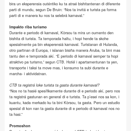
bira un eksperensia outéntiko ku ta atraé bishitantenan di diferente
parti di mundu, segun De Bruin: “Nos ta invitá e turista pa forma
parti di e manera ku nos ta selebrá karnaval.”
Impakto riba turismo
Durante e periodo di karnaval, Kòrsou ta mira un oumento den
bishita di turista. Ta temporada haltu, i hopi hende ta skohe
spesialmente pa bin eksperensiá karnaval. Turistanan di Hulanda,
otro partinan di Europa, i islanan bisiña manera Aruba, ta bini mas
tantu den e temporada akí. “E periodo di karnaval semper ta hopi
atraktivo pa turismo,” segun CTB. Hotèl i apartamentunan ta yen,
transporte i taksi ta move mas, i konsumo ta subi durante e
marcha- i aktividatnan.
CTB ta registrá loke turista ta gasta durante karnaval?
“Nos no ta hasié spesífikamente durante di e periodo akí, pero nos
ta registrá gastunan en general di e turista. Ta p’esei nos sa kon, i
kuantu, kada merkado ku ta bini Kòrsou, ta gasta. Pero un estudio
spesial di kon nan ta gasta durante di e periodo di karnaval nos no
ta hasi.”
Promoshon