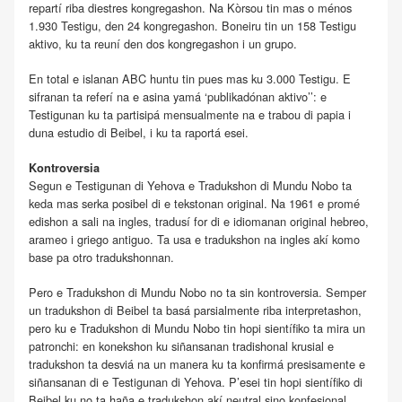
repartí riba diestres kongregashon. Na Kòrsou tin mas o ménos
1.930 Testigu, den 24 kongregashon. Boneiru tin un 158 Testigu
aktivo, ku ta reuní den dos kongregashon i un grupo.
En total e islanan ABC huntu tin pues mas ku 3.000 Testigu. E
sifranan ta referí na e asina yamá ‘publikadónan aktivo’’: e
Testigunan ku ta partisipá mensualmente na e trabou di papia i
duna estudio di Beibel, i ku ta raportá esei.
Kontroversia
Segun e Testigunan di Yehova e Tradukshon di Mundu Nobo ta
keda mas serka posibel di e tekstonan original. Na 1961 e promé
edishon a sali na ingles, tradusí for di e idiomanan original hebreo,
arameo i griego antiguo. Ta usa e tradukshon na ingles akí komo
base pa otro tradukshonnan.
Pero e Tradukshon di Mundu Nobo no ta sin kontroversia. Semper
un tradukshon di Beibel ta basá parsialmente riba interpretashon,
pero ku e Tradukshon di Mundu Nobo tin hopi sientífiko ta mira un
patronchi: en konekshon ku siñansanan tradishonal krusial e
tradukshon ta desviá na un manera ku ta konfirmá presisamente e
siñansanan di e Testigunan di Yehova. P’esei tin hopi sientífiko di
Beibel ku no ta haña e tradukshon akí neutral sino konfesional,