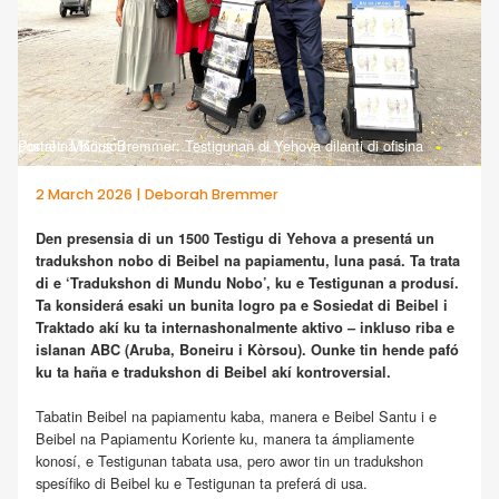
Portrèt: Marius Bremmer: Testigunan di Yehova dilanti di ofisina postal na Kòrsou
2 March 2026 | Deborah Bremmer
Den presensia di un 1500 Testigu di Yehova a presentá un
tradukshon nobo di Beibel na papiamentu, luna pasá.
Ta trata
di e ‘Tradukshon di Mundu Nobo’, ku e Testigunan a produsí.
Ta konsiderá esaki un bunita logro pa e Sosiedat di Beibel i
Traktado akí ku ta internashonalmente aktivo – inkluso riba e
islanan ABC (Aruba, Boneiru i Kòrsou).
Ounke tin hende pafó
ku ta haña e tradukshon di Beibel akí kontroversial.
Tabatin Beibel na papiamentu kaba, manera e Beibel Santu i e
Beibel na Papiamentu Koriente ku, manera ta ámpliamente
konosí, e Testigunan tabata usa, pero awor tin un tradukshon
spesífiko di Beibel ku e Testigunan ta preferá di usa.