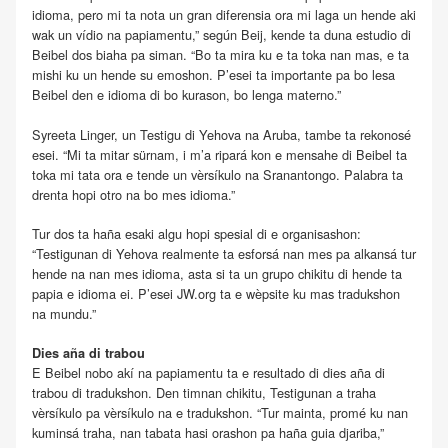
idioma, pero mi ta nota un gran diferensia ora mi laga un hende aki
wak un vídio na papiamentu,” según Beij, kende ta duna estudio di
Beibel dos biaha pa siman. “Bo ta mira ku e ta toka nan mas, e ta
mishi ku un hende su emoshon. P’esei ta importante pa bo lesa
Beibel den e idioma di bo kurason, bo lenga materno.”
Syreeta Linger, un Testigu di Yehova na Aruba, tambe ta rekonosé
esei. “Mi ta mitar sürnam, i m’a ripará kon e mensahe di Beibel ta
toka mi tata ora e tende un vèrsíkulo na Sranantongo. Palabra ta
drenta hopi otro na bo mes idioma.”
Tur dos ta haña esaki algu hopi spesial di e organisashon:
“Testigunan di Yehova realmente ta esforsá nan mes pa alkansá tur
hende na nan mes idioma, asta si ta un grupo chikitu di hende ta
papia e idioma ei. P’esei JW.org ta e wèpsite ku mas tradukshon
na mundu.”
Dies aña di trabou
E Beibel nobo akí na papiamentu ta e resultado di dies aña di
trabou di tradukshon. Den timnan chikitu, Testigunan a traha
vèrsíkulo pa vèrsíkulo na e tradukshon. “Tur mainta, promé ku nan
kuminsá traha, nan tabata hasi orashon pa haña guia djariba,”