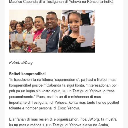
Maurice Cabenda di e Testigunan di Yehova na Kòrsou ta indiká.
Potrèt: JW.org
Beibel komprendibel
“E tradukshon ta na idioma ‘supermoderno’, pa hasi e Beibel mas
komprendibel posibel,” Cabenda ta sigui konta. “Interesadonan por
pidi pa un kopia sin kosto algun, ku un Testigu di Yehova lo trese
personalmente.” Pues, esei ta un di e mishonnan di mas
importante di Testigunan di Yehova: konta mas tantu hende posibel
tokante e nòmber personal di Dios: Yehova.
E sifranan di mas resien di e organisashon, riba JW.org, ta mustra
ku tin mas o ménos 1.106 Testigu di Yehova aktivo na Aruba,