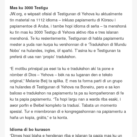
Mas ku 3000 Testigu
JW.org, e wèpsait ofisial di Testigunan di Yehova ku aktualmente
tin material na 1112 idioma – inkluso papiamentu di Kòrsou i
papiamentoe di Aruba, i tambe hopi idioma di seña – ta menshoná
ku tin mas ku 3000 Testigu di Yehova aktivo riba e tres islanan
menshoná. Te ku resientemente, Testigunan di habla papiamentu
mester a yuda nan kurpa ku vershonnan di e ‘Tradukshon di Mundu
Nobo’ na hulandes, ingles, òf spañó. T’asina ku e Testigunan ta
preferá di usa nan ‘propio’ tradukshon.
“E motibu prinsipal pa esei ta ku e tradukshon akí ta pone e
nòmber di Dios – Yehova – bèk na su luganan den e teksto
original,” Melanie Beij ta splika. E mes ta forma parti di un grupo
na hulandes di Testigunan di Yehova na Boneiru, pero e sa kon
balioso e tradukshon na papiamentu ta pa su kompañeronan di fe
ku ta papia papiamentu. “Ta hopi largu nan a warda riba esaki, i
awor porfin e Beibel kompleto ta tradusí. Tabata un momento
spesial. Tur e miembronan di e kongregashonnan na papiamentu a
haña un kopia, grátis,” e ta konta.
Idioma di bo kurason
“Dimes hopi biaha e hendenan riba e islanan ta papia mas ku un