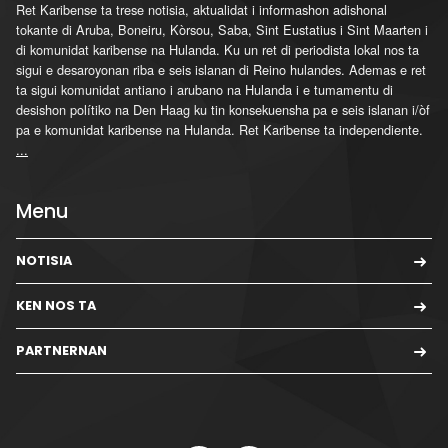
Ret Karibense ta trese notisia, aktualidat i informashon adishonal
tokante di Aruba, Boneiru, Kòrsou, Saba, Sint Eustatius i Sint Maarten i
di komunidat karibense na Hulanda. Ku un ret di periodista lokal nos ta
sigui e desaroyonan riba e seis islanan di Reino hulandes. Ademas e ret
ta sigui komunidat antiano i arubano na Hulanda i e tumamentu di
desishon polítiko na Den Haag ku tin konsekuensha pa e seis islanan i/òf
pa e komunidat karibense na Hulanda. Ret Karibense ta independiente.
...
Menu
NOTISIA
KEN NOS TA
PARTNERNAN