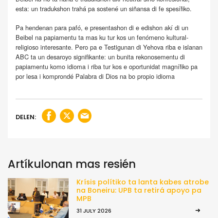
esta: un tradukshon trahá pa sostené un siñansa di fe spesífiko.
Pa hendenan para pafó, e presentashon di e edishon akí di un
Beibel na papiamentu ta mas ku tur kos un fenómeno kultural-
religioso interesante. Pero pa e Testigunan di Yehova riba e islanan
ABC ta un desaroyo signifikante: un bunita rekonosementu di
papiamentu komo idioma i riba tur kos e oportunidat magnífiko pa
por lesa i komprondé Palabra di Dios na bo propio idioma
DELEN:
Artíkulonan mas resién
Krísis polítiko ta lanta kabes atrobe
na Boneiru: UPB ta retirá apoyo pa
MPB
31 JULY 2026