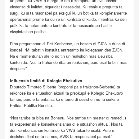
un pèrmit ku VWS a otorgá te ora a kompletá un evaluashon
ekstenso di kalidat, siguridat i nesesidat. Ku esaki e pregunta ta
surgi, ku si ta rasonabel pa eksiguí ku un botika ta kompletamente
operashonal promé ku dun’é un kontrato di kuido, miéntras ku den
práktika ta netamente e kontrato ei ta nesesario pa hasi e
eksplotashon posibel.
Riba preguntanan di Ret Karibense, un bosero di ZJCN a duna di
konosé: “Mi tabatin konsulta entretanto ku koleganan den ZJCN.
Na e momentunan akí lo no tin un reakshon mas aleu riba
kontenido. Nos ta trahando riba un reakshon, pero esei lo bini mas
despues.”
Influensia limitá di Kolegio Ehekutivo
Diputado Timoteo Silberie (proponé pa e frakshon-Serberie) ta
rekonosé ku e situashon aktual ta preokupá e Kolegio Ehekutivo
tambe, pero e ta enfatisá ku e tomo di desishon no ta serka e
Entidat Públiko Boneiru.
“Nos tambe ta biba na Boneiru. Nos tambe tin mester di remedi, i
ta eksperiensiá e konsekuensianan di e situashon aktual. Nos ta
den kòmbersashon kontínuo ku VWS tokante esaki. Pero e
desishon final no ta na nos, VWS ta responsabel pa esei.”