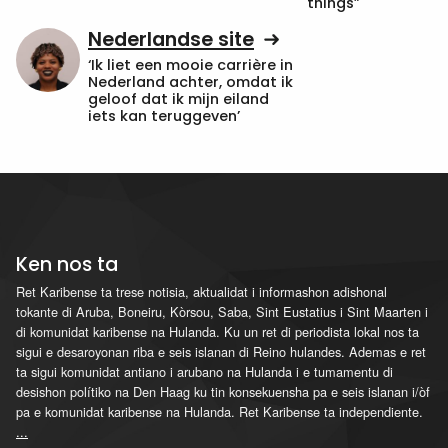
things”
Nederlandse site
‘Ik liet een mooie carrière in
Nederland achter, omdat ik
geloof dat ik mijn eiland
iets kan teruggeven’
Ken nos ta
Ret Karibense ta trese notisia, aktualidat i informashon adishonal
tokante di Aruba, Boneiru, Kòrsou, Saba, Sint Eustatius i Sint Maarten i
di komunidat karibense na Hulanda. Ku un ret di periodista lokal nos ta
sigui e desaroyonan riba e seis islanan di Reino hulandes. Ademas e ret
ta sigui komunidat antiano i arubano na Hulanda i e tumamentu di
desishon polítiko na Den Haag ku tin konsekuensha pa e seis islanan i/òf
pa e komunidat karibense na Hulanda. Ret Karibense ta independiente.
...