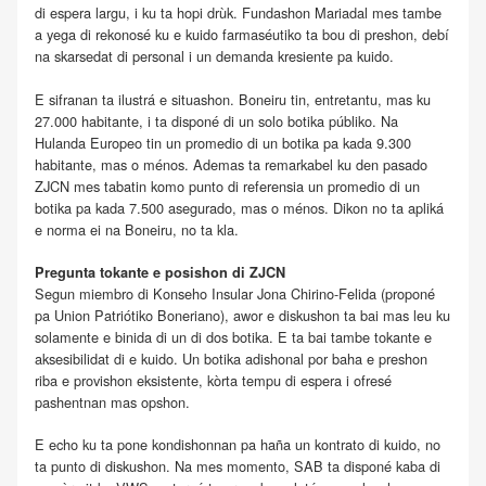
di espera largu, i ku ta hopi drùk. Fundashon Mariadal mes tambe
a yega di rekonosé ku e kuido farmaséutiko ta bou di preshon, debí
na skarsedat di personal i un demanda kresiente pa kuido.
E sifranan ta ilustrá e situashon. Boneiru tin, entretantu, mas ku
27.000 habitante, i ta disponé di un solo botika públiko. Na
Hulanda Europeo tin un promedio di un botika pa kada 9.300
habitante, mas o ménos. Ademas ta remarkabel ku den pasado
ZJCN mes tabatin komo punto di referensia un promedio di un
botika pa kada 7.500 asegurado, mas o ménos. Dikon no ta apliká
e norma ei na Boneiru, no ta kla.
Pregunta tokante e posishon di ZJCN
Segun miembro di Konseho Insular Jona Chirino-Felida (proponé
pa Union Patriótiko Boneriano), awor e diskushon ta bai mas leu ku
solamente e binida di un di dos botika. E ta bai tambe tokante e
aksesibilidat di e kuido. Un botika adishonal por baha e preshon
riba e provishon eksistente, kòrta tempu di espera i ofresé
pashentnan mas opshon.
E echo ku ta pone kondishonnan pa haña un kontrato di kuido, no
ta punto di diskushon. Na mes momento, SAB ta disponé kaba di