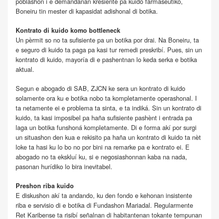
poblashon i e demandanan kresiente pa kuido farmaséutiko,
Boneiru tin mester di kapasidat adishonal di botika.
Kontrato di kuido komo bottleneck
Un pèrmit so no ta sufisiente pa un botika por drai. Na Boneiru, ta
e seguro di kuido ta paga pa kasi tur remedi preskribí. Pues, sin un
kontrato di kuido, mayoría di e pashentnan lo keda serka e botika
aktual.
Segun e abogado di SAB, ZJCN ke sera un kontrato di kuido
solamente ora ku e botika nobo ta kompletamente operashonal. I
ta netamente ei e problema ta sinta, e ta indiká. Sin un kontrato di
kuido, ta kasi imposibel pa haña sufisiente pashènt i entrada pa
laga un botika funshoná kompletamente. Di e forma akí por surgi
un situashon den kua e rekisito pa haña un kontrato di kuido ta nèt
loke ta hasi ku lo bo no por bini na remarke pa e kontrato ei. E
abogado no ta ekskluí ku, si e negosiashonnan kaba na nada,
pasonan hurídiko lo bira inevitabel.
Preshon riba kuido
E diskushon akí ta andando, ku den fondo e kehonan insistente
riba e servisio di e botika di Fundashon Mariadal. Regularmente
Ret Karibense ta risibí señalnan di habitantenan tokante tempunan