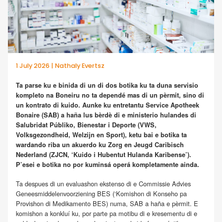
1 July 2026 | Nathaly Evertsz
Ta parse ku e binida di un di dos botika ku ta duna servisio
kompleto na Boneiru no ta dependé mas di un pèrmit, sino di
un kontrato di kuido. Aunke ku entretantu Service Apotheek
Bonaire (SAB) a haña lus bèrdè di e ministerio hulandes di
Salubridat Públiko, Bienestar i Deporte (VWS,
Volksgezondheid, Welzijn en Sport), ketu bai e botika ta
wardando riba un akuerdo ku Zorg en Jeugd Caribisch
Nederland (ZJCN, ‘Kuido i Hubentut Hulanda Karibense’).
P’esei e botika no por kuminsá operá kompletamente ainda.
Ta despues di un evaluashon ekstenso di e Commissie Advies
Geneesmiddelenvoorziening BES (‘Komishon di Konseho pa
Provishon di Medikamento BES) numa, SAB a haña e pèrmit. E
komishon a konkluí ku, por parte pa motibu di e kresementu di e