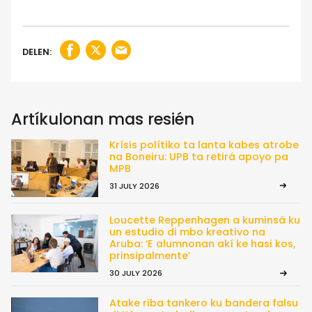
DELEN:
Artíkulonan mas resién
Krísis polítiko ta lanta kabes atrobe
na Boneiru: UPB ta retirá apoyo pa
MPB
31 JULY 2026
Loucette Reppenhagen a kuminsá ku
un estudio di mbo kreativo na
Aruba: ‘E alumnonan akí ke hasi kos,
prinsipalmente’
30 JULY 2026
Atake riba tankero ku bandera falsu