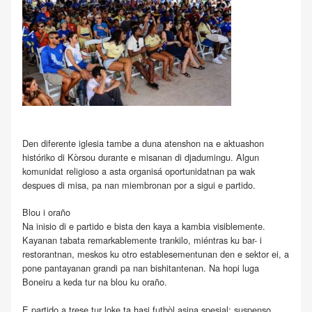
Den diferente iglesia tambe a duna atenshon na e aktuashon
históriko di Kòrsou durante e misanan di djadumingu. Algun
komunidat religioso a asta organisá oportunidatnan pa wak
despues di misa, pa nan miembronan por a sigui e partido.
Blou i oraño
Na inisio di e partido e bista den kaya a kambia visiblemente.
Kayanan tabata remarkablemente trankilo, miéntras ku bar- i
restorantnan, meskos ku otro establesementunan den e sektor ei, a
pone pantayanan grandi pa nan bishitantenan. Na hopi luga
Boneiru a keda tur na blou ku oraño.
E partido a trese tur loke ta hasi futbòl asina spesial: suspenso,