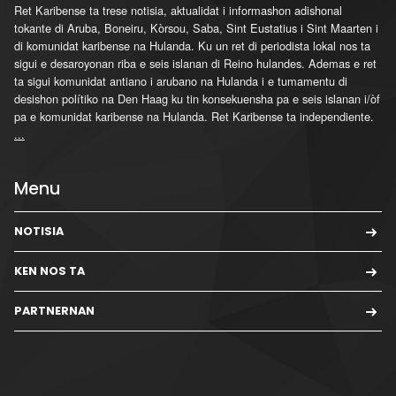
Ret Karibense ta trese notisia, aktualidat i informashon adishonal
tokante di Aruba, Boneiru, Kòrsou, Saba, Sint Eustatius i Sint Maarten i
di komunidat karibense na Hulanda. Ku un ret di periodista lokal nos ta
sigui e desaroyonan riba e seis islanan di Reino hulandes. Ademas e ret
ta sigui komunidat antiano i arubano na Hulanda i e tumamentu di
desishon polítiko na Den Haag ku tin konsekuensha pa e seis islanan i/òf
pa e komunidat karibense na Hulanda. Ret Karibense ta independiente.
...
Menu
NOTISIA
KEN NOS TA
PARTNERNAN