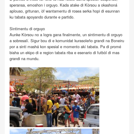
speransa, emoshon i orguyo. Kada atake di Kòrsou a okashoná
aplouso, gritunan, òf wantamentu di rosea serka hopi di esunnan
ku tabata apoyando durante e partido.
Sintimentu di orguyo
Aunke Kòrsou no a logra gana finalmente, un sintimentu di orguyo
a sobresalí. Sigur bou di e komunidat kurasoleño grandi na Boneiru
por a sinti mashá kon spesial e momento akí tabata. Pa di promé
biaha un ekipo di e region tabata riba e esenario di futbòl di mas
grandi na mundu.