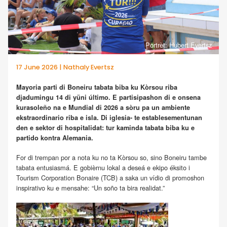
Portrèt: Hubert Evertsz
17 June 2026 | Nathaly Evertsz
Mayoria parti di Boneiru tabata biba ku Kòrsou riba
djadumingu 14 di yüni último.
E partisipashon di e onsena
kurasoleño na e Mundial di 2026 a sòru pa un ambiente
ekstraordinario riba e isla. Di iglesia- te establesementunan
den e sektor di hospitalidat: tur kaminda tabata biba ku e
partido kontra Alemania.
For di trempan por a nota ku no ta Kòrsou so, sino Boneiru tambe
tabata entusiasmá. E gobièrnu lokal a deseá e ekipo éksito i
Tourism Corporation Bonaire (TCB) a saka un vídio di promoshon
inspirativo ku e mensahe: “Un soño ta bira realidat.”