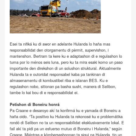
Esei ta nifiká ku di awor en adelante Hulanda lo haña mas
responsabilidat den otorgamentu di pèrmit, supervishon, i
mantenshon. Bertram ta kere ku e adaptashon di e regulashon lo
tuma por lo ménos seis luna, pero ku ta mira esaki komo un paso
importante den direkshon di un solushon struktural. Aktualmente
Hulanda ta e outoridat responsabel kaba pa tankinan di
almasenamentu di kombustibel riba e islanan BES. Ku e
regulashon nobo, sitionan pa basha sushi, manera di Selibon,
tambe lo kai bou di e responsabilidat ei.
Petishon di Boneiru honrá
Pa Craane e desaroyo akí ta konfirmá ku e yamada di Boneiru a
haña oido. “Ta positivo ku Hulanda ta rekonosé ku e problemátika
rondó di Selibon no ta un responsabilidat eksklusivamente lokal. E
fail akí ta pidi pa un esfuerso mutuo di Boneiru i Hulanda,” según
Craane. Miéntras e kòmbersashonnan ta sigui na Hulanda, tin un