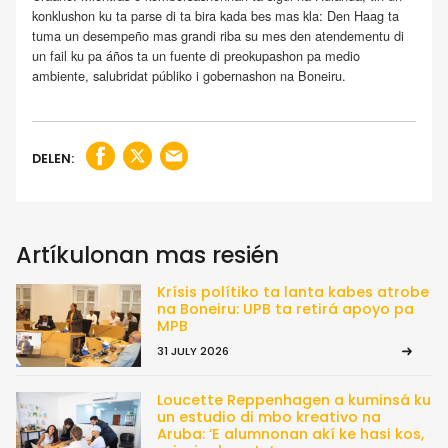
konklushon ku ta parse di ta bira kada bes mas kla: Den Haag ta
tuma un desempeño mas grandi riba su mes den atendementu di
un fail ku pa áños ta un fuente di preokupashon pa medio
ambiente, salubridat públiko i gobernashon na Boneiru.
DELEN:
Artíkulonan mas resién
Krísis polítiko ta lanta kabes atrobe
na Boneiru: UPB ta retirá apoyo pa
MPB
31 JULY 2026
Loucette Reppenhagen a kuminsá ku
un estudio di mbo kreativo na
Aruba: ‘E alumnonan akí ke hasi kos,