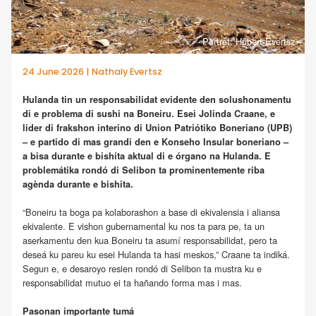
Portrèt: Hubert Evertsz
24 June 2026 | Nathaly Evertsz
Hulanda tin un responsabilidat evidente den solushonamentu
di e problema di sushi na Boneiru. Esei Jolinda Craane, e
lider di frakshon interino di Union Patriótiko Boneriano (UPB)
– e partido di mas grandi den e Konseho Insular boneriano –
a bisa durante e bishita aktual di e órgano na Hulanda. E
problemátika rondó di Selibon ta prominentemente riba
agènda durante e bishita.
“Boneiru ta boga pa kolaborashon a base di ekivalensia i aliansa
ekivalente. E vishon gubernamental ku nos ta para pe, ta un
aserkamentu den kua Boneiru ta asumí responsabilidat, pero ta
deseá ku pareu ku esei Hulanda ta hasi meskos,” Craane ta indiká.
Segun e, e desaroyo resien rondó di Selibon ta mustra ku e
responsabilidat mutuo ei ta hañando forma mas i mas.
Pasonan importante tumá