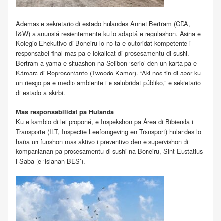
Ademas e sekretario di estado hulandes Annet Bertram (CDA,
I&W) a anunsiá resientemente ku lo adaptá e regulashon. Asina e
Kolegio Ehekutivo di Boneiru lo no ta e outoridat kompetente i
responsabel final mas pa e lokalidat di prosesamentu di sushi.
Bertram a yama e situashon na Selibon ‘serio’ den un karta pa e
Kámara di Representante (Tweede Kamer). “Aki nos tin di aber ku
un riesgo pa e medio ambiente i e salubridat públiko,” e sekretario
di estado a skirbi.
Mas responsabilidat pa Hulanda
Ku e kambio di lei proponé, e Inspekshon pa Área di Bibienda i
Transporte (ILT, Inspectie Leefomgeving en Transport) hulandes lo
haña un funshon mas aktivo i preventivo den e supervishon di
kompanianan pa prosesamentu di sushi na Boneiru, Sint Eustatius
i Saba (e ‘islanan BES’).