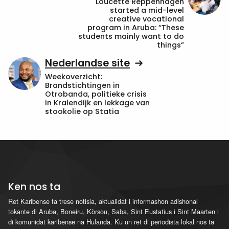
Loucette Reppenhagen
started a mid-level
creative vocational
program in Aruba: “These
students mainly want to do
things”
Nederlandse site
Weekoverzicht:
Brandstichtingen in
Otrobanda, politieke crisis
in Kralendijk en lekkage van
stookolie op Statia
Ken nos ta
Ret Karibense ta trese notisia, aktualidat i informashon adishonal
tokante di Aruba, Boneiru, Kòrsou, Saba, Sint Eustatius i Sint Maarten i
di komunidat karibense na Hulanda. Ku un ret di periodista lokal nos ta