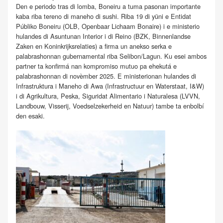
Den e periodo tras di lomba, Boneiru a tuma pasonan importante
kaba riba tereno di maneho di sushi. Riba 19 di yüni e Entidat
Públiko Boneiru (OLB, Openbaar Lichaam Bonaire) i e ministerio
hulandes di Asuntunan Interior i di Reino (BZK, Binnenlandse
Zaken en Koninkrijksrelaties) a firma un anekso serka e
palabrashonnan gubernamental riba Selibon/Lagun. Ku esei ambos
partner ta konfirmá nan kompromiso mutuo pa ehekutá e
palabrashonnan di novèmber 2025. E ministerionan hulandes di
Infrastruktura i Maneho di Awa (Infrastructuur en Waterstaat, I&W)
i di Agrikultura, Peska, Siguridat Alimentario i Naturalesa (LVVN,
Landbouw, Visserij, Voedselzekerheid en Natuur) tambe ta enbolbí
den esaki.