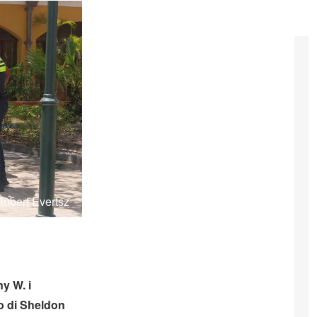
 Hubert Evertsz
y W. i
to di Sheldon