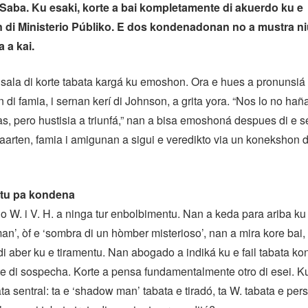
aba. Ku esaki, korte a bai kompletamente di akuerdo ku e
di Ministerio Públiko. E dos kondenadonan no a mustra 
 a kai.
sala di korte tabata kargá ku emoshon. Ora e hues a pronunsiá
di famia, i sernan kerí di Johnson, a grita yora. “Nos lo no ha
, pero hustisia a triunfá,” nan a bisa emoshoná despues di e 
aarten, famia i amigunan a sigui e veredikto via un konekshon di
tu pa kondena
pio W. i V. H. a ninga tur enbolbimentu. Nan a keda para ariba k
n’, òf e ‘sombra di un hòmber misterioso’, nan a mira kore bai,
di aber ku e tiramentu. Nan abogado a indiká ku e fail tabata kon
e di sospecha. Korte a pensa fundamentalmente otro di esei. K
a sentral: ta e ‘shadow man’ tabata e tiradó, ta W. tabata e pers