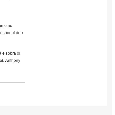
omo no-
moshonal den
á e sobrá di
 ei. Anthony