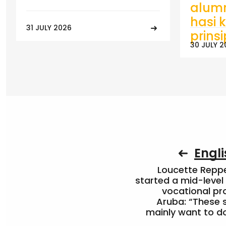
alumn
hasi k
31 JULY 2026
prins
30 JULY 2
Engli
Loucette Rep
started a mid-level
vocational pr
Aruba: “These 
mainly want to do