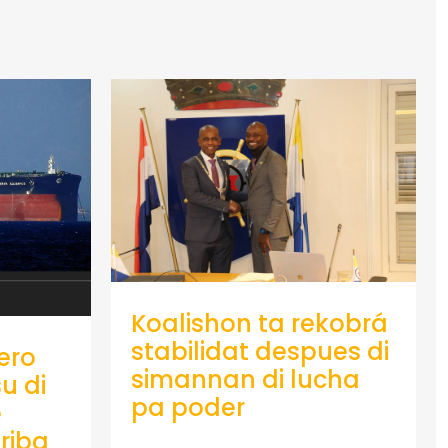
Koalishon ta rekobrá
stabilidat despues di
ero
simannan di lucha
u di
pa poder
e
riba