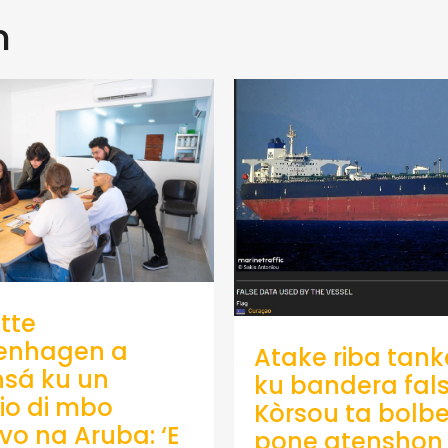
n
tte
enhagen a
Atake riba tank
sá ku un
ku bandera fals
io di mbo
Kòrsou ta bolb
ivo na Aruba: ‘E
pone atenshon 