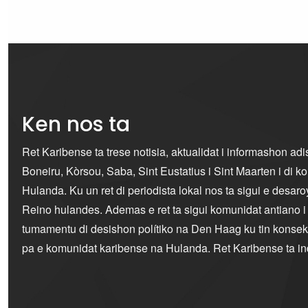
Ken nos ta
Ret Karibense ta trese notisia, aktualidat i informashon ad
Boneiru, Kòrsou, Saba, Sint Eustatius i Sint Maarten i di 
Hulanda. Ku un ret di periodista lokal nos ta sigui e desaro
Reino hulandes. Ademas e ret ta sigui komunidat antiano 
tumamentu di desishon polítiko na Den Haag ku tin konseku
pa e komunidat karibense na Hulanda. Ret Karibense ta i