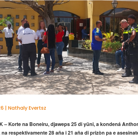
Portrèt:
6 | Nathaly Evertsz
– Korte na Boneiru, djaweps 25 di yüni,
a kondená Anthon
. na respektivamente 28 aña i 21 aña di prizòn pa e asesina