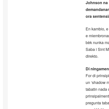
Johnson na S
demandanan 
ora sentensia
En kambio, e 
e miembronan 
bèk nunka mas
Saba i Sint M
direkto.
Di ningamen
For di prinsi
un ‘shadow ma
tabatin nada 
prinsipalment
pregunta tabat