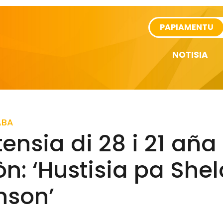
rtikel
PAPIAMENTU
NOTISIA
ABA
ensia di 28 i 21 aña 
òn: ‘Hustisia pa She
nson’