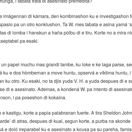
 hunga, i tabata trata di asesinato premeditá?
e imágennan di kámara, den kombinashon ku e investigashon f
spasio pa un otro konklushon. Ta W. mes tabata e asina yamá 
 tas di lomba i hanskun a haña pòlbu di e tiru. Korte no a mira ni
septabel pa esaki.
 un papel muchu mas grandi tambe, ku loke e ke laga parse, s
á ku e dos hòmbernan a move huntu, opservá e víktima huntu, i
 ku otro. Ku esaki, no ta djis yuda V. H. a yuda despues di e s
se di e asesinato. Ademas, a kondená W. pa intento di asesinato
nson, i pa poseshon di kokaína.
e kastigu, korte a papia palabranan fuerte. A tira Sheldon Jo
arde’ di atras, despues di kual, segun korte, a purba na skonde 
sá e doló ireparabel ku e asesinato a kousa pa su pareha, famia