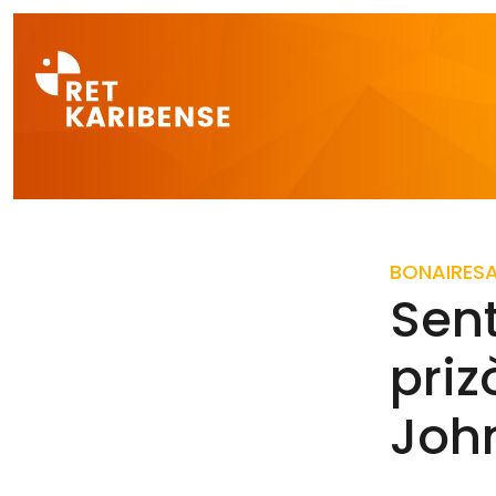
Direct naar a
BONAIRE
S
Sent
priz
Joh