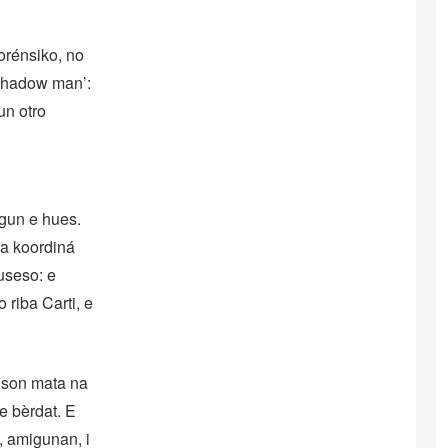
orénsiko, no
‘shadow man’:
un otro
egun e hues.
 a koordiná
useso: e
 riba Carti, e
hnson mata na
e bèrdat. E
, amigunan, i