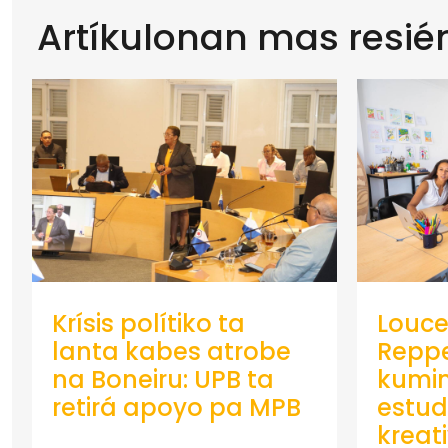
Artíkulonan mas resié
Krísis polítiko ta
Louce
lanta kabes atrobe
Repp
na Boneiru: UPB ta
kumin
retirá apoyo pa MPB
estud
kreat