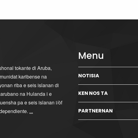
Menu
ishonal tokante di Aruba,
NOTISIA
komunidat karibense na
yonan riba e seis islanan di
KEN NOS TA
i arubano na Hulanda i e
ensha pa e seis islanan i/òf
PARTNERNAN
ndependiente.
...