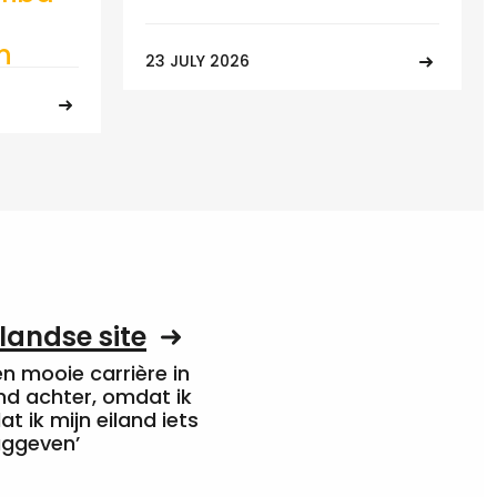
n
23 JULY 2026
landse site
een mooie carrière in
nd achter, omdat ik
at ik mijn eiland iets
uggeven’