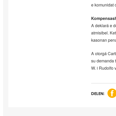
e komunidat 
Kompensasho
A deklará e 
atmisibel. K
kasonan penal
A otorgá Cart
su demanda ta
W. i Rudolfo v
DELEN: