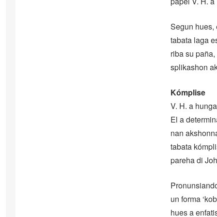
papel V. H. a
Segun hues, 
tabata laga e
riba su paña,
splikashon ak
Kómplise
V. H. a hunga
El a determin
nan akshonnan
tabata kómpli
pareha di Joh
Pronunsiando 
un forma ‘kob
hues a enfati