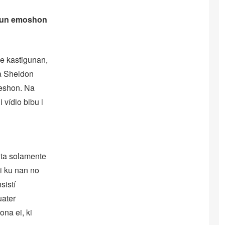
niun emoshon
 e kastigunan,
ña Sheldon
seshon. Na
 vídio bibu i
u ta solamente
 i ku nan no
sistí
uater
ona ei, ki