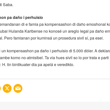
di Saba.
n pa daño i perhuisio
demandanan di e famia pa kompensashon di daño emoshonal k
etubai Hulanda Karibense no konosé un areglo legal pa daño e
. Pero famianan por kuminsá un prosedura sivil sí, pa esei.
i un kompensashon pa daño i perhuisio di 5.000 dòler. A deklar
mbe komo no-atmisibel. Ta via hues sivil so lo por trata e parti
. H. tin bintikuater dia pa apelá e veredikto.