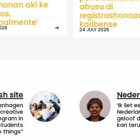
onan akí ke
abusu di
os,
registrashonna
ipalmente’
karibense
026
24 JULY 2026
sh site
Neder
penhagen
‘Ik liet 
 creative
Nederla
ogram in
geloof d
students
kan ter
 things”