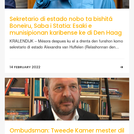
Sekretario di estado nobo ta bishitá
Boneiru, Saba i Statia: Esaki e
munisipionan karibense ke di Den Haag
KRALENDIJK – Mésora despues ku el a drenta den funshon komo
sekretario di estado Alexandra van Huffelen (Relashonnan den...
14 FEBRUARY 2022
Ombudsman: Tweede Kamer mester dil