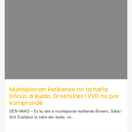
Munisipionan karibense no ta haña
bónùs di kuido, GroenLinks i VVD no por
komprondé
DEN HAAG – Es ku den e munisipionan karibense Boneiru, Saba i
Sint Eustatius ta traha den kuido, no...