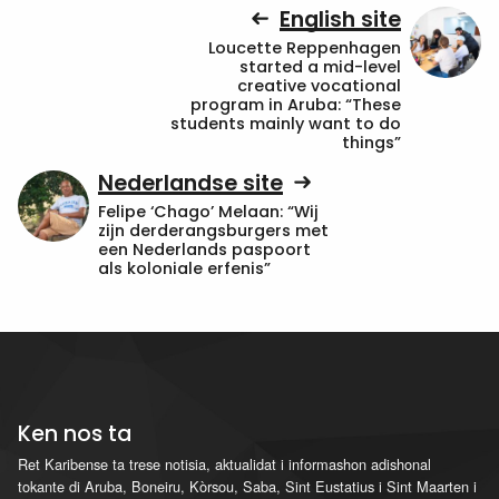
English site
Loucette Reppenhagen
started a mid-level
creative vocational
program in Aruba: “These
students mainly want to do
things”
Nederlandse site
Felipe ‘Chago’ Melaan: “Wij
zijn derderangsburgers met
een Nederlands paspoort
als koloniale erfenis”
Ken nos ta
Ret Karibense ta trese notisia, aktualidat i informashon adishonal
tokante di Aruba, Boneiru, Kòrsou, Saba, Sint Eustatius i Sint Maarten i