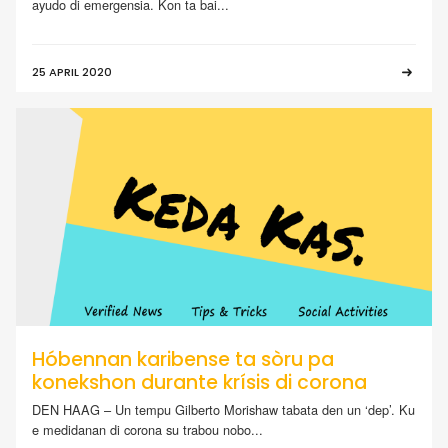
ayudo di emergensia. Kon ta bai...
25 APRIL 2020
Hóbennan karibense ta sòru pa
konekshon durante krísis di corona
DEN HAAG – Un tempu Gilberto Morishaw tabata den un ‘dep’. Ku
e medidanan di corona su trabou nobo...