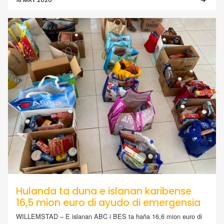
18 MAY 2020
Hulanda ta duna e islanan karibense
16,5 mion euro di ayudo di emergensia
WILLEMSTAD – E islanan ABC i BES ta haña 16,6 mion euro di