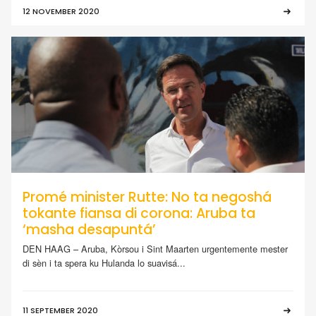
12 NOVEMBER 2020
Promé minister Rutte: No ta negoshá
tokante fiansa di corona: Aruba ta
‘masha desapuntá’
DEN HAAG – Aruba, Kòrsou i Sint Maarten urgentemente mester
di sèn i ta spera ku Hulanda lo suavisá...
11 SEPTEMBER 2020