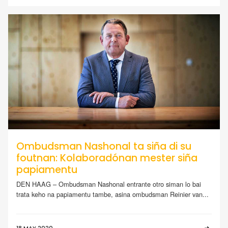
Ombudsman Nashonal ta siña di su
foutnan: Kolaboradónan mester siña
papiamentu
DEN HAAG – Ombudsman Nashonal entrante otro siman lo bai
trata keho na papiamentu tambe, asina ombudsman Reinier van...