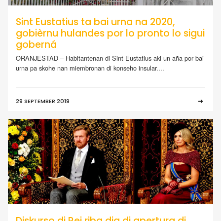
Sint Eustatius ta bai urna na 2020,
gobièrnu hulandes por lo pronto lo sigui
goberná
ORANJESTAD – Habitantenan di Sint Eustatius aki un aña por bai
urna pa skohe nan miembronan di konseho insular....
29 SEPTEMBER 2019
Diskurso di Rei riba dia di apertura di