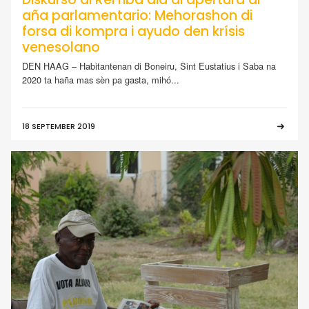
aña parlamentario: Mehorashon di
forsa di kompra i ayudo den krísis
venesolano
DEN HAAG – Habitantenan di Boneiru, Sint Eustatius i Saba na
2020 ta haña mas sèn pa gasta, mihó...
18 SEPTEMBER 2019